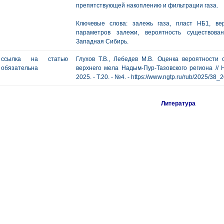
препятствующей накоплению и фильтрации газа.
Ключевые слова: залежь газа, пласт НБ1, ве
параметров залежи, вероятность существован
Западная Сибирь.
ссылка на статью
Глухов Т.В., Лебедев М.В. Оценка вероятности
обязательна
верхнего мела Надым-Пур-Тазовского региона // Н
2025. - Т.20. - №4. - https://www.ngtp.ru/rub/2025/38
Литература