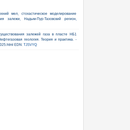
рхний мел, стохастическое моделирование
ия залежи, Надым-Пур-Тазовский регион,
 существования залежей газа в пласте НБ1
ефтегазовая геология. Теория и практика. -
_2025.html EDN:
TJSVYQ