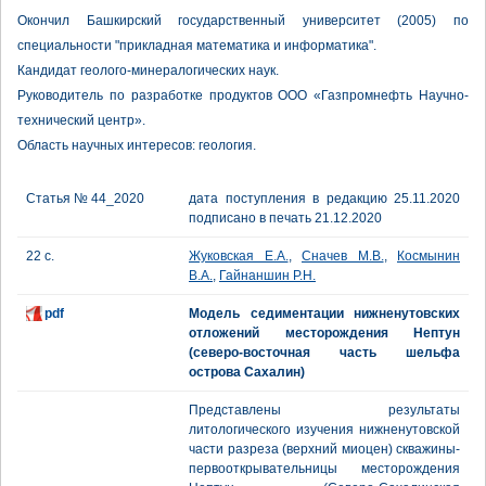
Окончил Башкирский государственный университет (2005) по
специальности "прикладная математика и информатика".
Кандидат геолого-минералогических наук.
Руководитель по разработке продуктов OOO «Газпромнефть Научно-
технический центр».
Область научных интересов: геология.
Статья № 44_2020
дата поступления в редакцию 25.11.2020
подписано в печать 21.12.2020
22 с.
Жуковская Е.А.
,
Сначев М.В.
,
Космынин
В.А.
,
Гайнаншин Р.Н.
pdf
Модель седиментации нижненутовских
отложений месторождения Нептун
(северо-восточная часть шельфа
острова Сахалин)
Представлены результаты
литологического изучения нижненутовской
части разреза (верхний миоцен) скважины-
первооткрывательницы месторождения