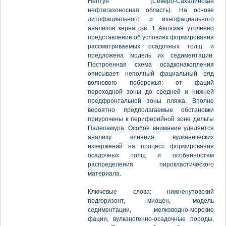
Нептун (Северо-Сахалинская
нефтегазоносная область). На основе
литофациального и ихнофациального
анализов керна скв. 1 Аяшская уточнено
представление об условиях формирования
рассматриваемых осадочных толщ и
предложена модель их седиментации.
Построенная схема осадконакопления
описывает неполный фациальный ряд
волнового побережья: от фаций
переходной зоны до средней и нижней
предфронтальной зоны пляжа. Вполне
вероятно предполагаемые обстановки
приурочены к периферийной зоне дельты
Палеоамура. Особое внимание уделяется
анализу влияния вулканических
извержений на процесс формирования
осадочных толщ и особенностям
распределения пирокластического
материала.
Ключевые слова: нижненутовский
подгоризонт, миоцен, модель
седиментации, мелководно-морские
фации, вулканогенно-осадочные породы,