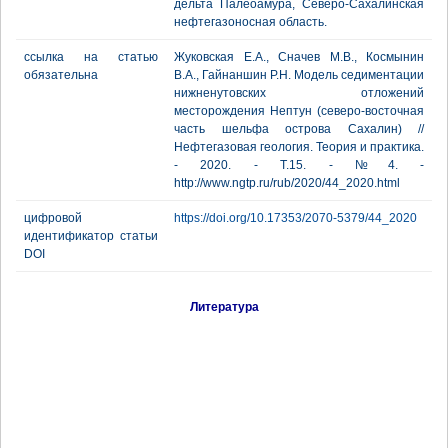
дельта Палеоамура, Северо-Сахалинская
нефтегазоносная область.
ссылка на статью
Жуковская Е.А., Сначев М.В., Космынин
обязательна
В.А., Гайнаншин Р.Н. Модель седиментации
нижненутовских отложений
месторождения Нептун (северо-восточная
часть шельфа острова Сахалин) //
Нефтегазовая геология. Теория и практика.
- 2020. - Т.15. - №4. -
http://www.ngtp.ru/rub/2020/44_2020.html
цифровой
https://doi.org/10.17353/2070-5379/44_2020
идентификатор статьи
DOI
Литература