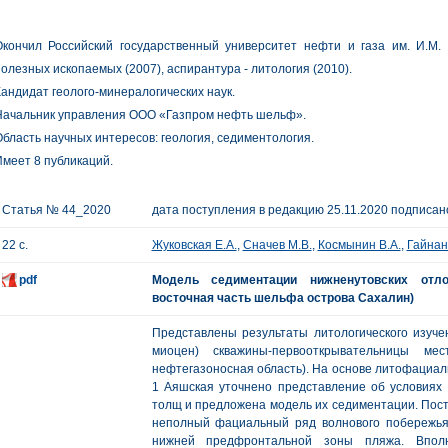
кончил Российский государственный университет нефти и газа им. И.М. Г
олезных ископаемых (2007), аспирантура - литология (2010).
андидат геолого-минералогических наук.
Начальник управления ООО «Газпром нефть шельф».
бласть научных интересов: геология, седиментология.
меет 8 публикаций.
Статья № 44_2020
дата поступления в редакцию 25.11.2020 подписано
22 с.
Жуковская Е.А.
,
Сначев М.В.
,
Космынин В.А.
,
Гайнан
pdf
Модель седиментации нижненутовских отло
восточная часть шельфа острова Сахалин)
Представлены результаты литологического изуче
миоцен) скважины-первооткрывательницы мес
нефтегазоносная область). На основе литофациаль
1 Аяшская уточнено представление об условия
толщ и предложена модель их седиментации. Пос
неполный фациальный ряд волнового побережья
нижней предфронтальной зоны пляжа. Вполн