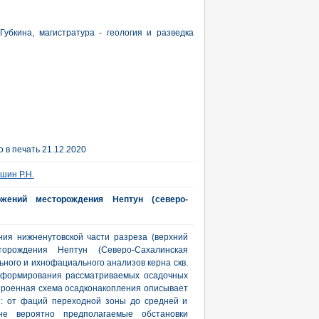
убкина, магистратура - геология и разведка
 в печать 21.12.2020
шин Р.Н.
жений месторождения Нептун (северо-
ния нижненутовской части разреза (верхний
торождения Нептун (Северо-Сахалинская
ного и ихнофациального анализов керна скв.
х формирования рассматриваемых осадочных
троенная схема осадконакопления описывает
: от фаций переходной зоны до средней и
е вероятно предполагаемые обстановки