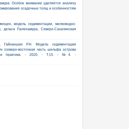
амура. Особое внимание уделяется анализу
ормирования осадочных толщ и особенностям
миоцен, модель седиментации, мелководно-
ы, дельта Палеоамура, Северо-Сахалинская
., Гайнаншин Р.Н. Модель седиментации
н (северо-восточная часть шельфа острова
я и практика. - 2020. - Т.15. - №4. -