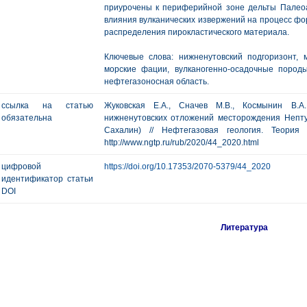
приурочены к периферийной зоне дельты Палео
влияния вулканических извержений на процесс ф
распределения пирокластического материала.
Ключевые слова: нижненутовский подгоризонт, 
морские фации, вулканогенно-осадочные пород
нефтегазоносная область.
ссылка на статью
Жуковская Е.А., Сначев М.В., Космынин В.А
обязательна
нижненутовских отложений месторождения Непту
Сахалин) // Нефтегазовая геология. Теори
http://www.ngtp.ru/rub/2020/44_2020.html
цифровой
https://doi.org/10.17353/2070-5379/44_2020
идентификатор статьи
DOI
Литература