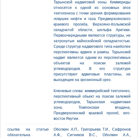
Тарынской надвиговой зоны. Киммериды
относятся к одной из основных эпох
тектогенеза с точки зрения формирования
ловушек нефти и газа Предверхоянского
краевого прогиба, Верхояно-Колымской
складчатой области, шельфа Арктики.
Первоочередными являются структуры, не
затронутые кайнозойской складчатостью.
Среди структур надвигового типа наиболее
перспективны вдвиги и рампы. Тарынский
надвиг является одним из перспективных
объектов на поиски залежей
углеводородов. В его структуре
присутствуют вдвиговые пластины, не
выходящие на эрозионный срез.
Ключевые слова: киммерийский тектогенез,
перспективный обьект на поиски залежей
углеводородов, Тарынская надвиговая
зона, Томпонская впадина,
Предверхоянский краевой прогиб, юго-
восток Якутии.
ссылка на статью
Оболкин А.П., Григорьева Т.И., Сафронов
обязательна
А.Ф., Ситников В.С., Оболкин А.А.,