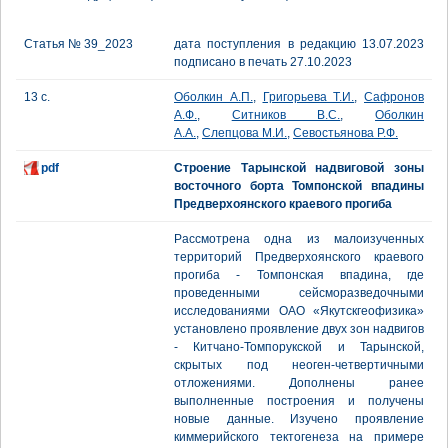
Статья № 39_2023
дата поступления в редакцию 13.07.2023
подписано в печать 27.10.2023
13 с.
Оболкин А.П.
,
Григорьева Т.И.
,
Сафронов
А.Ф.
,
Ситников В.С.
,
Оболкин
А.А.
,
Слепцова М.И.
,
Севостьянова Р.Ф.
pdf
Строение Тарынской надвиговой зоны
восточного борта Томпонской впадины
Предверхоянского краевого прогиба
Рассмотрена одна из малоизученных
территорий Предверхоянского краевого
прогиба - Томпонская впадина, где
проведенными сейсморазведочными
исследованиями ОАО «Якутскгеофизика»
установлено проявление двух зон надвигов
- Китчано-Томпорукской и Тарынской,
скрытых под неоген-четвертичными
отложениями. Дополнены ранее
выполненные построения и получены
новые данные. Изучено проявление
киммерийского тектогенеза на примере