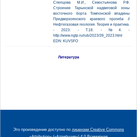
Слепцова М.И., Севостьянова Р.Ф.
Строение Тарынской надвиговой зоны
восточного борта Томпонской впадины
Предверхоянского краевого прогиба //
Нефтегазовая геология. Теория и практика.
- 2023. - Т.18. - №4. -
http://www.ngtp.ru/rub/2023/39_2023.html
EDN: KUVSFO
Литература
Это произведение доступно по
лицензии Creative Commons
«Attribution» («Атрибуция») 4.0 Всемирная