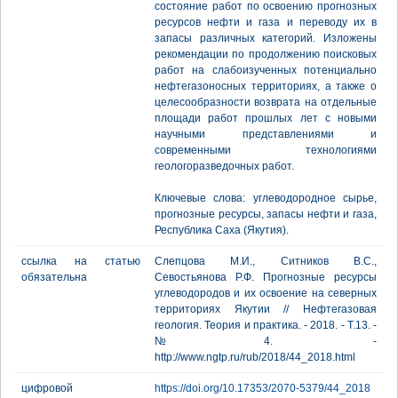
состояние работ по освоению прогнозных
ресурсов нефти и газа и переводу их в
запасы различных категорий. Изложены
рекомендации по продолжению поисковых
работ на слабоизученных потенциально
нефтегазоносных территориях, а также о
целесообразности возврата на отдельные
площади работ прошлых лет с новыми
научными представлениями и
современными технологиями
геологоразведочных работ.
Ключевые слова: углеводородное сырье,
прогнозные ресурсы, запасы нефти и газа,
Республика Саха (Якутия).
ссылка на статью
Слепцова М.И., Ситников В.С.,
обязательна
Севостьянова Р.Ф. Прогнозные ресурсы
углеводородов и их освоение на северных
территориях Якутии // Нефтегазовая
геология. Теория и практика. - 2018. - Т.13. -
№4. -
http://www.ngtp.ru/rub/2018/44_2018.html
цифровой
https://doi.org/10.17353/2070-5379/44_2018