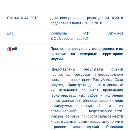
Статья № 44_2018
дата поступления в редакцию 24.10.2018
подписано в печать 20.12.2018
14 с.
Слепцова М.И.
,
Ситников
В.С.
,
Севостьянова Р.Ф.
pdf
Прогнозные ресурсы углеводородов и их
освоение на северных территориях
Якутии
Представлены результаты оценки
прогнозных ресурсов углеводородного
сырья на территории Республики Саха
(Якутия). Приведены данные о динамике
их изменения по мере проведения
геологоразведочных работ и получения
новых данных о глубинном строении недр
исследуемых территорий и их
потенциальной нефтегазоносности.
Указаны примеры прироста запасов нефти
и газа в связи с новыми представлениями о
строении месторождений. Освещено