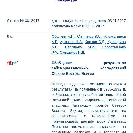
Литература
Статья № 38_2017
дата поступления в редакцию 03.11.2017
подписано в печать 23.11.2017
9 с.
Оболкин А.П.
,
Ситников В.С.
,
Александров
А.Р.
,
Аржаков Н.А.
,
Ковнир Б.Д.
,
Куляндина
А.С.
,
Слепцова М.И.
,
Севостьянова
Р.Ф.
,
Сюндюков Р.Ш.
pdf
Обобщение результатов
сейсморазведочных исследований
Северо-Востока Якутии
Приведены данные о методике, объемах и
результатах, выполненных в 1976-1992 гг.
сейсморазведочных работ методом общей
глубинной точки в Зырянской, Томпонской
впадинах, Тастахском прогибе Северо-
Востока Якутии; рассматривается их
сопоставление с материалами по
примыкающему шельфу моря Лаптевых.
Показана возможность выделения на
временных разрезах и интерпретации