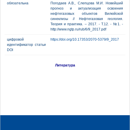
обязательна
Погодаев А.В., Слепцова М.И. Новейший
прогноз и актуализация освоения
нефтегазовых объектов Вилюйской
синеклизы // Нефтегазовая геология.
Теория и практика. – 2017. - Т.12. - №1. -
http://www.ngtp.ru/rub/6/9_2017.pdf
цифровой
https://doi.org/10.17353/2070-5379/9_2017
идентификатор статьи
DOI
Литература