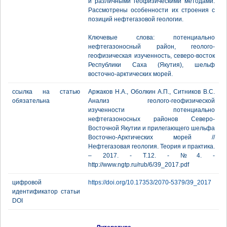
и различными геофизическими методами.
Рассмотрены особенности их строения с
позиций нефтегазовой геологии.
Ключевые слова: потенциально
нефтегазоносный район, геолого-
геофизическая изученность, северо-восток
Республики Саха (Якутия), шельф
восточно-арктических морей.
ссылка на статью
Аржаков Н.А., Оболкин А.П., Ситников В.С.
обязательна
Анализ геолого-геофизической
изученности потенциально
нефтегазоносных районов Северо-
Восточной Якутии и прилегающего шельфа
Восточно-Арктических морей //
Нефтегазовая геология. Теория и практика.
– 2017. - Т.12. - №4. -
http://www.ngtp.ru/rub/6/39_2017.pdf
цифровой
https://doi.org/10.17353/2070-5379/39_2017
идентификатор статьи
DOI