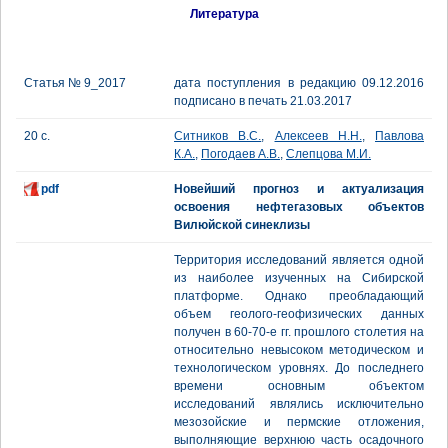
Литература
Статья № 9_2017
дата поступления в редакцию 09.12.2016
подписано в печать 21.03.2017
20 с.
Ситников В.С.
,
Алексеев Н.Н.
,
Павлова
К.А.
,
Погодаев А.В.
,
Слепцова М.И.
pdf
Новейший прогноз и актуализация
освоения нефтегазовых объектов
Вилюйской синеклизы
Территория исследований является одной
из наиболее изученных на Сибирской
платформе. Однако преобладающий
объем геолого-геофизических данных
получен в 60-70-е гг. прошлого столетия на
относительно невысоком методическом и
технологическом уровнях. До последнего
времени основным объектом
исследований являлись исключительно
мезозойские и пермские отложения,
выполняющие верхнюю часть осадочного