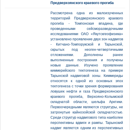
Предверхоянского краевого прогиба
Рассмотрена одна из малоизученных
территорий Предверхоянского краевого
прогиба - Томпонская впадина, где
проведенными сейсморазведочными
исследованиями ОАО «Якутскгеофизика»
установлено проявление двух зон надвигов
- Китчано-Томпорукской и Тарынской,
скрытых под неоген-четвертичными
отложениями. Дополнены ранее
выполненные построения и получены
новые данные. Изучено проявление
киммерийского тектогенеза на примере
Тарынской надвиговой зоны. Киммериды
относятся к одной из основных эпох
тектогенеза с точки зрения формирования
ловушек нефти и газа Предверхоянского
краевого прогиба, Верхояно-Колымской
складчатой области, шельфа Арктики.
Первоочередными являются структуры, не
затронутые кайнозойской складчатостью.
Среди структур надвигового типа наиболее
перспективны вдвиги и рампы. Тарынский
надвиг является одним из перспективных