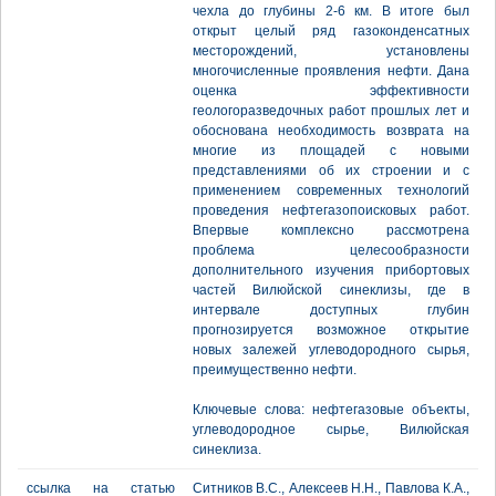
чехла до глубины 2-6 км. В итоге был
открыт целый ряд газоконденсатных
месторождений, установлены
многочисленные проявления нефти. Дана
оценка эффективности
геологоразведочных работ прошлых лет и
обоснована необходимость возврата на
многие из площадей с новыми
представлениями об их строении и с
применением современных технологий
проведения нефтегазопоисковых работ.
Впервые комплексно рассмотрена
проблема целесообразности
дополнительного изучения прибортовых
частей Вилюйской синеклизы, где в
интервале доступных глубин
прогнозируется возможное открытие
новых залежей углеводородного сырья,
преимущественно нефти.
Ключевые слова: нефтегазовые объекты,
углеводородное сырье, Вилюйская
синеклиза.
ссылка на статью
Ситников В.С., Алексеев Н.Н., Павлова К.А.,