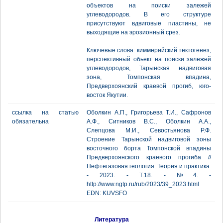
объектов на поиски залежей
углеводородов. В его структуре
присутствуют вдвиговые пластины, не
выходящие на эрозионный срез.
Ключевые слова: киммерийский тектогенез,
перспективный обьект на поиски залежей
углеводородов, Тарынская надвиговая
зона, Томпонская впадина,
Предверхоянский краевой прогиб, юго-
восток Якутии.
ссылка на статью
Оболкин А.П., Григорьева Т.И., Сафронов
обязательна
А.Ф., Ситников В.С., Оболкин А.А.,
Слепцова М.И., Севостьянова Р.Ф.
Строение Тарынской надвиговой зоны
восточного борта Томпонской впадины
Предверхоянского краевого прогиба //
Нефтегазовая геология. Теория и практика.
- 2023. - Т.18. - №4. -
http://www.ngtp.ru/rub/2023/39_2023.html
EDN: KUVSFO
Литература