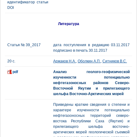
идентификатор статьи
DOI
Литература
Статья № 39_2017
дата поступления в редакцию 03.11.2017
подписано в печать 30.11.2017
20 с.
Аржаков Н.А.
,
Оболкин А.П.
,
Ситников В.С.
pdf
Анализ геолого-геофизической
изученности потенциально
нефтегазоносных районов Северо-
Восточной Якутии и прилегающего
шельфа Восточно-Арктических морей
Приведены краткие сведения о степени и
характере изученности потенциально
нефтегазоносных территорий северо-
востока Республики Саха (Якутия) и
прилегающего шельфа восточно-
арктических морей геологической съемкой