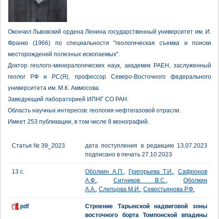
Окончил Львовский ордена Ленина государственный университет им. И.
Франко (1966) по специальности "геологическая съемка и поиски
месторождений полезных ископаемых".
Доктор геолого-минералогических наук, академик РАЕН, заслуженный
геолог РФ и РС(Я), профессор Северо-Восточного федерального
университета им. М.К. Аммосова.
Заведующий лабораторией ИПНГ СО РАН.
Область научных интересов: геология нефтегазовой отрасли.
Имеет 253 публикации, в том числе 8 монографий.
Статья № 39_2023
дата поступления в редакцию 13.07.2023
подписано в печать 27.10.2023
13 с.
Оболкин А.П.
,
Григорьева Т.И.
,
Сафронов
А.Ф.
,
Ситников В.С.
,
Оболкин
А.А.
,
Слепцова М.И.
,
Севостьянова Р.Ф.
pdf
Строение Тарынской надвиговой зоны
восточного борта Томпонской впадины