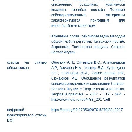
синхронных осадочных комплексов
впадины, прогибов, шельфа. Полевые
сейсморазведочные материалы
характеризуются пригодным для
переобработки качеством.
Ключевые слова: сейсморазведка методом
общей глубинной точки, Тастахский прогиб,
Зырянская, Томпонская впадины, Северо-
Восток Якутии.
ссылка на статью
Оболкин А.П., Ситников В.С., Александров
обязательна
А.Р., Аржаков Н.А., Ковнир Б.Д., Куляндина
А.С., Слепцова М.И., Севостьянова Р.Ф.,
Сюндюков Р.Ш. Обобщение результатов
сейсморазведочных исследований Северо-
Востока Якутии // Нефтегазовая геология.
Теория и практика. – 2017. - Т.12. - №4. -
http://www.ngtp.ru/rub/4/38_2017.pdf
цифровой
https://doi.org/10.17353/2070-5379/38_2017
идентификатор статьи
DOI