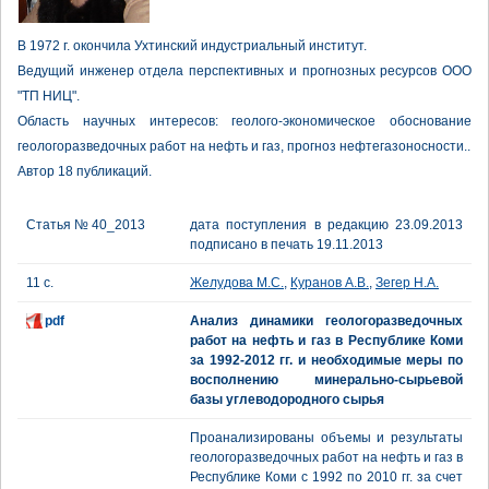
В 1972 г. окончила Ухтинский индустриальный институт.
Ведущий инженер отдела перспективных и прогнозных ресурсов ООО
"ТП НИЦ".
Область научных интересов: геолого-экономическое обоснование
геологоразведочных работ на нефть и газ, прогноз нефтегазоносности..
Автор 18 публикаций.
Статья № 40_2013
дата поступления в редакцию 23.09.2013
подписано в печать 19.11.2013
11 с.
Желудова М.С.
,
Куранов А.В.
,
Зегер Н.А.
pdf
Анализ динамики геологоразведочных
работ на нефть и газ в Республике Коми
за 1992-2012 гг. и необходимые меры по
восполнению минерально-сырьевой
базы углеводородного сырья
Проанализированы объемы и результаты
геологоразведочных работ на нефть и газ в
Республике Коми с 1992 по 2010 гг. за счет