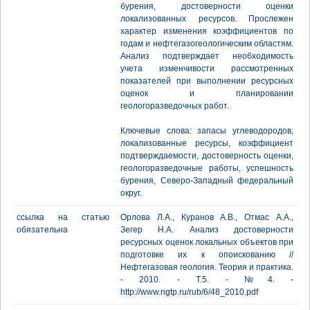
бурения, достоверности оценки
локализованных ресурсов. Прослежен
характер изменения коэффициентов по
годам и нефтегазогеологическим областям.
Анализ подтверждает необходимость
учета изменчивости рассмотренных
показателей при выполнении ресурсных
оценок и планировании
геологоразведочных работ.
Ключевые слова: запасы углеводородов,
локализованные ресурсы, коэффициент
подтверждаемости, достоверность оценки,
геологоразведочные работы, успешность
бурения, Северо-Западный федеральный
округ.
ссылка на статью
Орлова Л.А., Куранов А.В., Отмас А.А.,
обязательна
Зегер Н.А. Анализ достоверности
ресурсных оценок локальных объектов при
подготовке их к опоискованию //
Нефтегазовая геология. Теория и практика.
- 2010. - Т.5. - №4. -
http://www.ngtp.ru/rub/6/48_2010.pdf