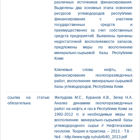
различных источников финансирования.
Выделены два основных этапа освоения
ресурсов углеводородов республики:
финансирование с участием
государственных средств и
преимущественно за счет собственных
средств предприятий. Выявлены причины
недостаточной восполняемости запасов,
предложены меры по восполнению
минерально-сырьевой базы Республики
Коми.
Ключевые слова: нефть, газ,
финансирование геологоразведочных
работ, восполнение минерально-сырьевой
базы углеводородов, Республика Коми.
ссылка на статью
Желудова М.С., Куранов А.В., Зегер Н.А.
обязательна
Анализ динамики геологоразведочных
работ на нефть и газ в Республике Коми за
1992-2012 гг. и необходимые меры по
восполнению минерально-сырьевой базы
углеводородного сырья // Нефтегазовая
геология. Теория и практика. – 2013. - Т.8. -
№4. - http://www.ngtp.ru/rub/6/40_2013.pdf