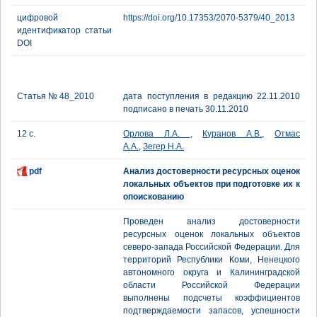
цифровой
https://doi.org/10.17353/2070-5379/40_2013
идентификатор статьи
DOI
Статья № 48_2010
дата поступления в редакцию 22.11.2010
подписано в печать 30.11.2010
12 с.
Орлова Л.А.
,
Куранов А.В.
,
Отмас
А.А.
,
Зегер Н.А.
pdf
Анализ достоверности ресурсных оценок
локальных объектов при подготовке их к
опоискованию
Проведен анализ достоверности
ресурсных оценок локальных объектов
северо-запада Российской Федерации. Для
территорий Республики Коми, Ненецкого
автономного округа и Калининградской
области Российской Федерации
выполнены подсчеты коэффициентов
подтверждаемости запасов, успешности