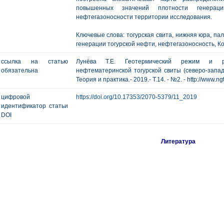
повышенных значений плотности генерац
нефтегазоносности территории исследования.
Ключевые слова: тогурская свита, нижняя юра, п
генерации тогурской нефти, нефтегазоносность, Ко
ссылка на статью
Лунёва Т.Е. Геотермический режим и ре
обязательна
нефтематеринской тогурской свиты (северо-запад 
Теория и практика.- 2019.- Т.14. - №2. - http://www.n
цифровой
https://doi.org/10.17353/2070-5379/11_2019
идентификатор статьи
DOI
Литература