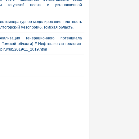
ии тогурской нефти и установленной
алеотемпературное моделирование, плотность
лтогорский мезопрогиб, Томская область.
ализация генерационного потенциала
Томской области) // Нефтегазовая геология.
gtp.ru/rub/2019/11_2019.html