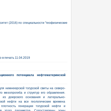
итет (2016) по специальности "геофизические
 в печать 11.04.2019
ционного потенциала нефтематеринской
я нижнеюрской тогурской свиты на северо-
го мезопрогиба и структур его обрамления.
а из доюрского основания и латерально-
ской нефти на все геологические времена
 плотность генерации тогурской нефти и
ия этого параметра. Сопоставлены зоны