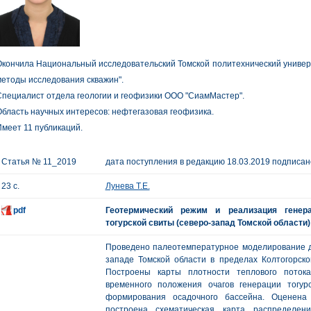
кончила Национальный исследовательский Томской политехнический универс
етоды исследования скважин".
пециалист отдела геологии и геофизики ООО "СиамМастер".
бласть научных интересов: нефтегазовая геофизика.
меет 11 публикаций.
Статья № 11_2019
дата поступления в редакцию 18.03.2019 подписано
23 с.
Лунева Т.Е.
pdf
Геотермический режим и реализация генера
тогурской свиты (северо-запад Томской области)
Проведено палеотемпературное моделирование дл
западе Томской области в пределах Колтогорско
Построены карты плотности теплового поток
временного положения очагов генерации тогур
формирования осадочного бассейна. Оценена
построена схематическая карта распределен