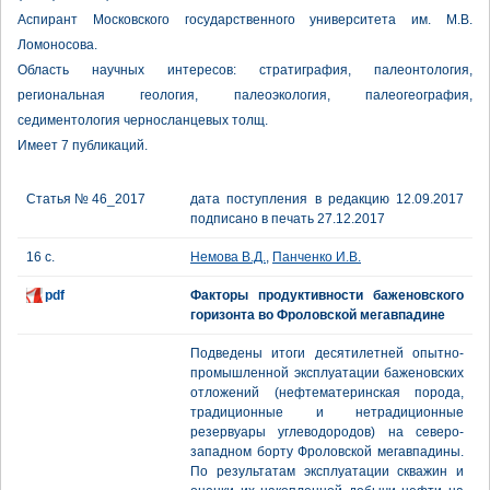
Аспирант Московского государственного университета им. М.В.
Ломоносова.
Область научных интересов: стратиграфия, палеонтология,
региональная геология, палеоэкология, палеогеография,
седиментология черносланцевых толщ.
Имеет 7 публикаций.
Статья № 46_2017
дата поступления в редакцию 12.09.2017
подписано в печать 27.12.2017
16 с.
Немова В.Д.
,
Панченко И.В.
pdf
Факторы продуктивности баженовского
горизонта во Фроловской мегавпадине
Подведены итоги десятилетней опытно-
промышленной эксплуатации баженовских
отложений (нефтематеринская порода,
традиционные и нетрадиционные
резервуары углеводородов) на северо-
западном борту Фроловской мегавпадины.
По результатам эксплуатации скважин и