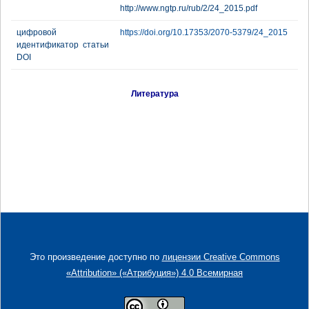
http://www.ngtp.ru/rub/2/24_2015.pdf
цифровой
https://doi.org/10.17353/2070-5379/24_2015
идентификатор статьи
DOI
Литература
Это произведение доступно по
лицензии Creative Commons
«Attribution» («Атрибуция») 4.0 Всемирная