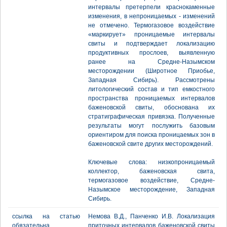
интервалы претерпели краснокаменные
изменения, в непроницаемых - изменений
не отмечено. Термогазовое воздействие
«маркирует» проницаемые интервалы
свиты и подтверждает локализацию
продуктивных прослоев, выявленную
ранее на Средне-Назымском
месторождении (Широтное Приобье,
Западная Сибирь). Рассмотрены
литологический состав и тип емкостного
пространства проницаемых интервалов
баженовской свиты, обоснована их
стратиграфическая привязка. Полученные
результаты могут послужить базовым
ориентиром для поиска проницаемых зон в
баженовской свите других месторождений.
Ключевые слова: низкопроницаемый
коллектор, баженовская свита,
термогазовое воздействие, Средне-
Назымское месторождение, Западная
Сибирь.
ссылка на статью
Немова В.Д., Панченко И.В. Локализация
обязательна
приточных интервалов баженовской свиты