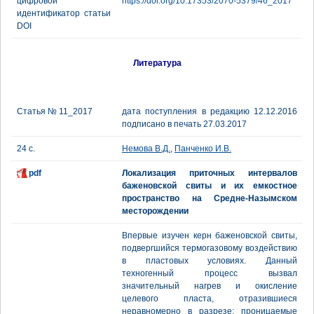
цифровой
https://doi.org/10.17353/2070-5379/46_2017
идентификатор статьи
DOI
Литература
Статья № 11_2017
дата поступления в редакцию 12.12.2016
подписано в печать 27.03.2017
24 с.
Немова В.Д.
,
Панченко И.В.
pdf
Локализация приточных интервалов
баженовской свиты и их емкостное
пространство на Средне-Назымском
месторождении
Впервые изучен керн баженовской свиты,
подвергшийся термогазовому воздействию
в пластовых условиях. Данный
техногенный процесс вызвал
значительный нагрев и окисление
целевого пласта, отразившиеся
неравномерно в разрезе: проницаемые