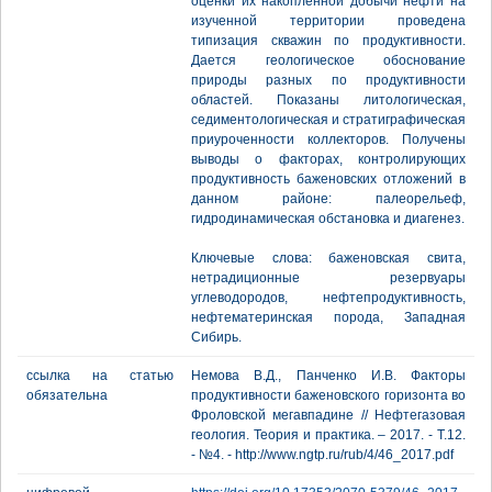
оценки их накопленной добычи нефти на
изученной территории проведена
типизация скважин по продуктивности.
Дается геологическое обоснование
природы разных по продуктивности
областей. Показаны литологическая,
седиментологическая и стратиграфическая
приуроченности коллекторов. Получены
выводы о факторах, контролирующих
продуктивность баженовских отложений в
данном районе: палеорельеф,
гидродинамическая обстановка и диагенез.
Ключевые слова: баженовская свита,
нетрадиционные резервуары
углеводородов, нефтепродуктивность,
нефтематеринская порода, Западная
Сибирь.
ссылка на статью
Немова В.Д., Панченко И.В. Факторы
обязательна
продуктивности баженовского горизонта во
Фроловской мегавпадине // Нефтегазовая
геология. Теория и практика. – 2017. - Т.12.
- №4. - http://www.ngtp.ru/rub/4/46_2017.pdf