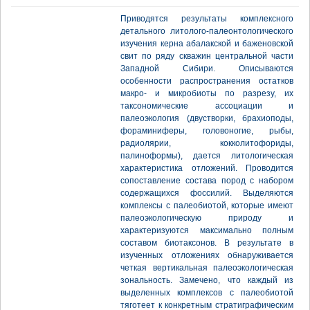
Приводятся результаты комплексного
детального литолого-палеонтологического
изучения керна абалакской и баженовской
свит по ряду скважин центральной части
Западной Сибири. Описываются
особенности распространения остатков
макро- и микробиоты по разрезу, их
таксономические ассоциации и
палеоэкология (двустворки, брахиоподы,
фораминиферы, головоногие, рыбы,
радиолярии, кокколитофориды,
палиноформы), дается литологическая
характеристика отложений. Проводится
сопоставление состава пород с набором
содержащихся фоссилий. Выделяются
комплексы с палеобиотой, которые имеют
палеоэкологическую природу и
характеризуются максимально полным
составом биотаксонов. В результате в
изученных отложениях обнаруживается
четкая вертикальная палеоэкологическая
зональность. Замечено, что каждый из
выделенных комплексов с палеобиотой
тяготеет к конкретным стратиграфическим