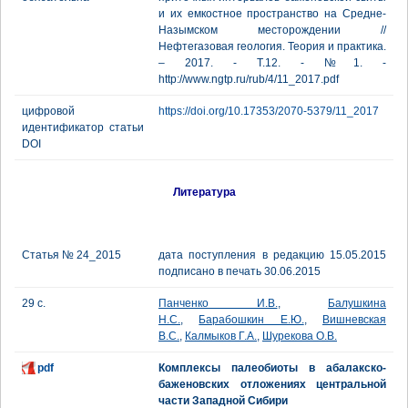
и их емкостное пространство на Средне-
Назымском месторождении //
Нефтегазовая геология. Теория и практика.
– 2017. - Т.12. - №1. -
http://www.ngtp.ru/rub/4/11_2017.pdf
цифровой
https://doi.org/10.17353/2070-5379/11_2017
идентификатор статьи
DOI
Литература
Статья № 24_2015
дата поступления в редакцию 15.05.2015
подписано в печать 30.06.2015
29 с.
Панченко И.В.
,
Балушкина
Н.С.
,
Барабошкин Е.Ю.
,
Вишневская
В.С.
,
Калмыков Г.А.
,
Шурекова О.В.
pdf
Комплексы палеобиоты в абалакско-
баженовских отложениях центральной
части Западной Сибири