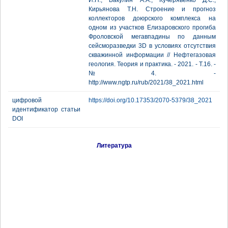
И.Н., Бакулин А.А., Кучерявенко Д.С.,
Кирьянова Т.Н. Строение и прогноз
коллекторов доюрского комплекса на
одном из участков Елизаровского прогиба
Фроловской мегавпадины по данным
сейсморазведки 3D в условиях отсутствия
скважинной информации // Нефтегазовая
геология. Теория и практика. - 2021. - Т.16. -
№4. -
http://www.ngtp.ru/rub/2021/38_2021.html
цифровой
https://doi.org/10.17353/2070-5379/38_2021
идентификатор статьи
DOI
Литература