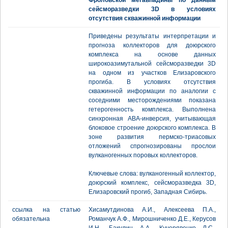
Фроловской мегавпадины по данным
сейсморазведки 3D в условиях
отсутствия скважинной информации
Приведены результаты интерпретации и
прогноза коллекторов для доюрского
комплекса на основе данных
широкоазимутальной сейсморазведки 3D
на одном из участков Елизаровского
прогиба. В условиях отсутствия
скважинной информации по аналогии с
соседними месторождениями показана
гетерогенность комплекса. Выполнена
синхронная АВА-инверсия, учитывающая
блоковое строение доюрского комплекса. В
зоне развития пермско-триасовых
отложений спрогнозированы прослои
вулканогенных поровых коллекторов.
Ключевые слова: вулканогенный коллектор,
доюрский комплекс, сейcморазведка 3D,
Елизаровский прогиб, Западная Сибирь.
ссылка на статью
Хисамутдинова А.И., Алексеева П.А.,
обязательна
Романчук А.Ф., Мирошниченко Д.Е., Керусов