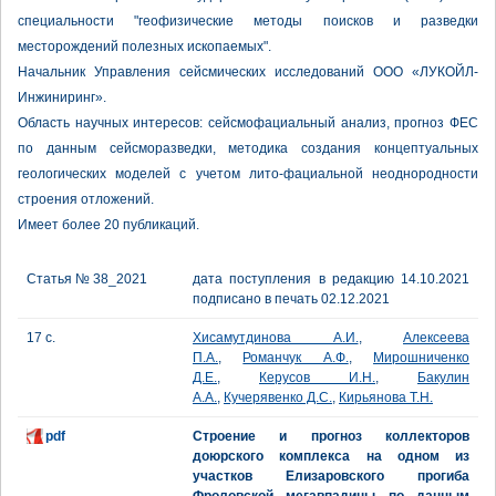
специальности "геофизические методы поисков и разведки
месторождений полезных ископаемых".
Начальник Управления сейсмических исследований ООО «ЛУКОЙЛ-
Инжиниринг».
Область научных интересов: сейсмофациальный анализ, прогноз ФЕС
по данным сейсморазведки, методика создания концептуальных
геологических моделей с учетом лито-фациальной неоднородности
строения отложений.
Имеет более 20 публикаций.
Статья № 38_2021
дата поступления в редакцию 14.10.2021
подписано в печать 02.12.2021
17 с.
Хисамутдинова А.И.
,
Алексеева
П.А.
,
Романчук А.Ф.
,
Мирошниченко
Д.Е.
,
Керусов И.Н.
,
Бакулин
А.А.
,
Кучерявенко Д.С.
,
Кирьянова Т.Н.
pdf
Строение и прогноз коллекторов
доюрского комплекса на одном из
участков Елизаровского прогиба