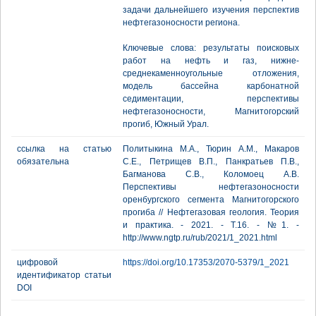
задачи дальнейшего изучения перспектив
нефтегазоносности региона.
Ключевые слова: результаты поисковых
работ на нефть и газ, нижне-
среднекаменноугольные отложения,
модель бассейна карбонатной
седиментации, перспективы
нефтегазоносности, Магнитогорский
прогиб, Южный Урал.
ссылка на статью
Политыкина М.А., Тюрин А.М., Макаров
обязательна
С.Е., Петрищев В.П., Панкратьев П.В.,
Багманова С.В., Коломоец А.В.
Перспективы нефтегазоносности
оренбургского сегмента Магнитогорского
прогиба // Нефтегазовая геология. Теория
и практика. - 2021. - Т.16. - №1. -
http://www.ngtp.ru/rub/2021/1_2021.html
цифровой
https://doi.org/10.17353/2070-5379/1_2021
идентификатор статьи
DOI