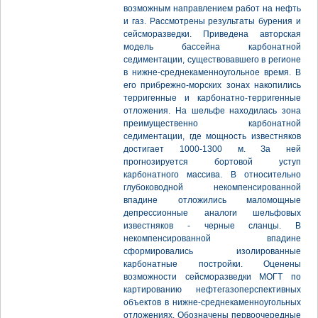
возможным направлением работ на нефть
и газ. Рассмотрены результаты бурения и
сейсморазведки. Приведена авторская
модель бассейна карбонатной
седиментации, существовавшего в регионе
в нижне-среднекаменноугольное время. В
его прибрежно-морских зонах накопились
терригенные и карбонатно-терригенные
отложения. На шельфе находилась зона
преимущественно карбонатной
седиментации, где мощность известняков
достигает 1000-1300 м. За ней
прогнозируется бортовой уступ
карбонатного массива. В относительно
глубоководной некомпенсированной
впадине отложились маломощные
депрессионные аналоги шельфовых
известняков - черные сланцы. В
некомпенсированной впадине
сформировались изолированные
карбонатные постройки. Оценены
возможности сейсморазведки МОГТ по
картированию нефтегазоперспективных
объектов в нижне-среднекаменноугольных
отложениях. Обозначены первоочередные