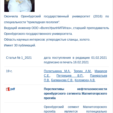
Окончила Оренбургский государственный университет (2016) по
специальности "прикладная геология".
Ведущий инженер ООО «ВолгоУралНИПИгаз», старший преподаватель
Оренбургского государственного университета.
Область научных интересов: углеродистые сланцы, золото.
Имеет 30 публикаций.
Статья № 1_2021
дата поступления в редакцию 01.02.2021
подписано в печать 16.02.2021
19 с.
Политыкина М.А.
,
Тюрин А.М.
,
Макаров
С.Е.
,
Петрищев В.П.
,
Панкратьев
П.В.
,
Багманова С.В.
,
Коломоец А.В.
pdf
Перспективы нефтегазоносности
оренбургского сегмента Магнитогорского
прогиба
Оренбургский сегмент Магнитогорского
прогиба является потенциально