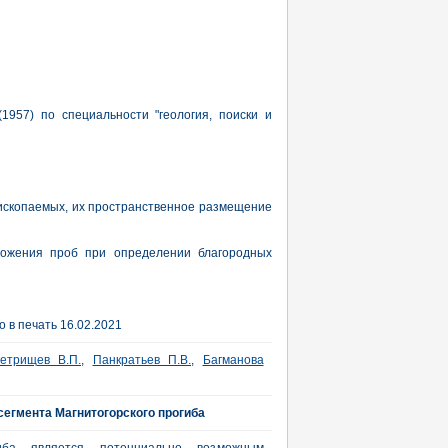
1957) по специальности "геология, поиски и
ископаемых, их пространственное размещение
ожения проб при определении благородных
 в печать 16.02.2021
етрищев В.П.
,
Панкратьев П.В.
,
Багманова
сегмента Магнитогорского прогиба