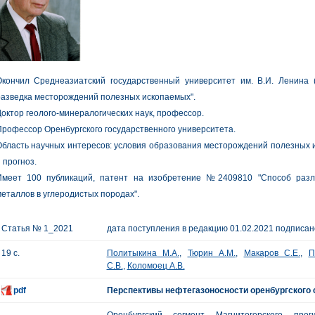
Окончил Среднеазиатский государственный университет им. В.И. Ленина (
азведка месторождений полезных ископаемых".
октор геолого-минералогических наук, профессор.
рофессор Оренбургского государственного университета.
бласть научных интересов: условия образования месторождений полезных 
 прогноз.
Имеет 100 публикаций, патент на изобретение №2409810 "Способ разл
еталлов в углеродистых породах".
Статья № 1_2021
дата поступления в редакцию 01.02.2021 подписано
19 с.
Политыкина М.А.
,
Тюрин А.М.
,
Макаров С.Е.
,
П
С.В.
,
Коломоец А.В.
pdf
Перспективы нефтегазоносности оренбургского 