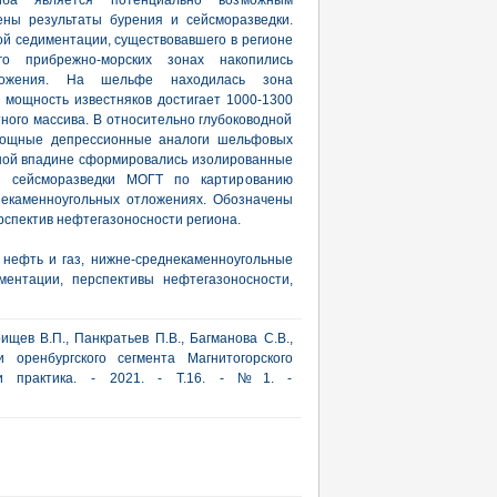
гиба является потенциально возможным
ены результаты бурения и сейсморазведки.
й седиментации, существовавшего в регионе
го прибрежно-морских зонах накопились
тложения. На шельфе находилась зона
 мощность известняков достигает 1000-1300
тного массива. В относительно глубоководной
мощные депрессионные аналоги шельфовых
нной впадине сформировались изолированные
и сейсморазведки МОГТ по картированию
некаменноугольных отложениях. Обозначены
спектив нефтегазоносности региона.
 нефть и газ, нижне-среднекаменноугольные
ментации, перспективы нефтегазоносности,
ищев В.П., Панкратьев П.В., Багманова С.В.,
 оренбургского сегмента Магнитогорского
 и практика. - 2021. - Т.16. - №1. -