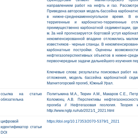
Оренбургский сегмент Магнитогорского про
направлением работ на нефть и газ. Рассмотр
Приведена авторская модель бассейна карбонатно
в нижне-среднекаменноугольное время. В е
терригенные и карбонатно-терригенные о
преимущественно карбонатной седиментации, где
м. За ней прогнозируется бортовой уступ карбона
некомпенсированной впадине отложились мало
известняков - черные сланцы. В некомпенсирова
карбонатные постройки. Оценены возможност
нефтегазоперспективных объектов в нижне-сред
первоочередные задачи дальнейшего изучения пер
Ключевые слова: результаты поисковых работ на
отложения, модель бассейна карбонатной седи
Магнитогорский прогиб, Южный Урал.
ссылка на статью
Политыкина М.А., Тюрин А.М., Макаров С.Е., Петр
обязательна
Коломоец А.В. Перспективы нефтегазоносности
прогиба // Нефтегазовая геология. Теория
http://www.ngtp.ru/rub/2021/1_2021.html
цифровой
https://doi.org/10.17353/2070-5379/1_2021
идентификатор статьи
DOI