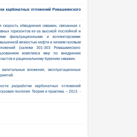
тки карбонатных отложений Ромашкинского
 скорость обводнения скважин, связанная с
вных горизонтов из-за высокой послойной и
кими фильтрационными и коллекторскими
вышенной вязкостью нефти и низким газовым
ложений (залежи 301-303 Ромашкинского
льзованием комплекса мер по внедрению
ластов и рациональному бурению скважин.
 капитальные вложения, эксплуатационные
приятий.
ности разработки карбонатных отложений
зовая геология. Теория и практика. – 2013. -