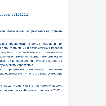
 в печать 13.02.2012
змов повышения эффективности добычи
ающих предприятий с целью повышения их
 организационных и экономических методов
редством управленческих механизмов,
ционные, технологические, экономические,
развитии и продвижении научных разработок.
вую систему управления.
мы, применение инноваций, налоговое
следовательские и опытно-конструкторские
ких механизмов повышения эффективности
зовая геология. Теория и практика. – 2012. -