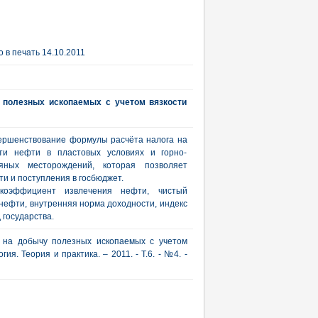
 в печать 14.10.2011
 полезных ископаемых с учетом вязкости
ершенствование формулы расчёта налога на
ти нефти в пластовых условиях и горно-
тяных месторождений, которая позволяет
и и поступления в госбюджет.
коэффициент извлечения нефти, чистый
нефти, внутренняя норма доходности, индекс
 государства.
а на добычу полезных ископаемых с учетом
я. Теория и практика. – 2011. - Т.6. - №4. -