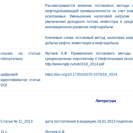
Рассматривается влияние потокового метода 
нефтедобывающей промышленности за счет изм
ископаемых. Уменьшение налоговой нагрузки
увеличению доходного потока инвестора и средс
инновационное развитие нефтедобычи.
Ключевые слова: потоковый метод, налоговая нагр
добыча нефти, инвестиция в нефтедобычу.
ссылка на статью
Яртиев А.Ф. Применение потокового метода
обязательна
среднесрочную перспективу // Нефтегазовая геологи
http://www.ngtp.ru/rub/3/18_2014.pdf
цифровой
https://doi.org/10.17353/2070-5379/18_2014
идентификатор статьи
DOI
Литература
Статья № 11_2013
дата поступления в редакцию 16.01.2013 подписано
11 с.
Яртиев А.Ф.