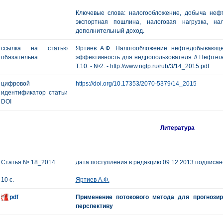
Ключевые слова: налогообложение, добыча неф
экспортная пошлина, налоговая нагрузка, н
дополнительный доход.
ссылка на статью
Яртиев А.Ф. Налогообложение нефтедобывающе
обязательна
эффективность для недропользователя // Нефтегаз
Т.10. - №2. - http://www.ngtp.ru/rub/3/14_2015.pdf
цифровой
https://doi.org/10.17353/2070-5379/14_2015
идентификатор статьи
DOI
Литература
Статья № 18_2014
дата поступления в редакцию 09.12.2013 подписано
10 с.
Яртиев А.Ф.
pdf
Применение потокового метода для прогнози
перспективу