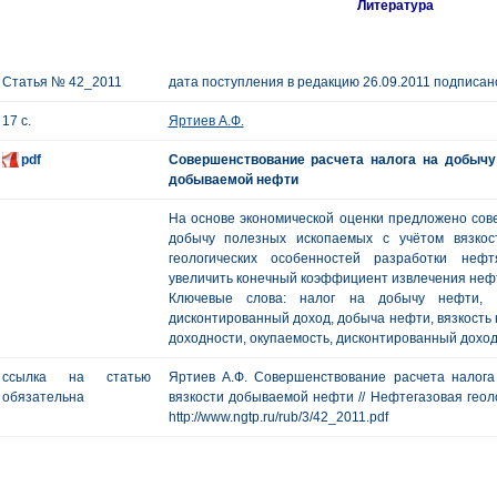
Литература
Статья № 42_2011
дата поступления в редакцию 26.09.2011 подписано
17 с.
Яртиев А.Ф.
pdf
Совершенствование расчета налога на добычу
добываемой нефти
На основе экономической оценки предложено сов
добычу полезных ископаемых с учётом вязкос
геологических особенностей разработки неф
увеличить конечный коэффициент извлечения нефт
Ключевые слова: налог на добычу нефти, 
дисконтированный доход, добыча нефти, вязкость 
доходности, окупаемость, дисконтированный доход
ссылка на статью
Яртиев А.Ф. Совершенствование расчета налог
обязательна
вязкости добываемой нефти // Нефтегазовая геологи
http://www.ngtp.ru/rub/3/42_2011.pdf