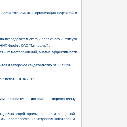
ьности "экономика и организация нефтяной и
но-исследовательского и проектного института
тНИПИнефть ОАО "Татнефть") .
фтяных месторождений, анализ эффективности
нтов и авторское свидетельство № 2172396.
 в печать 10.04.2015
ышленности: история, перспективы,
фтедобывающей промышленности с оценкой
темы налогообложения недропользователей и