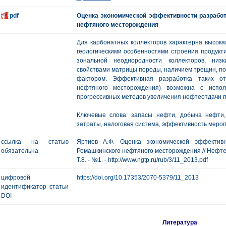
pdf
Оценка экономической эффективности разрабо
нефтяного месторождения
Для карбонатных коллекторов характерна высокая
геологическими особенностями строения продукти
зональной неоднородности коллекторов, низ
свойствами матрицы породы, наличием трещин, по
фактором. Эффективная разработка таких от
нефтяного месторождения) возможна с испо
прогрессивных методов увеличения нефтеотдачи п
Ключевые слова: запасы нефти, добыча нефти,
затраты, налоговая система, эффективность меро
ссылка на статью
Яртиев А.Ф. Оценка экономической эффектив
обязательна
Ромашкинского нефтяного месторождения // Нефтега
Т.8. - №1. - http://www.ngtp.ru/rub/3/11_2013.pdf
цифровой
https://doi.org/10.17353/2070-5379/11_2013
идентификатор статьи
DOI
Литература