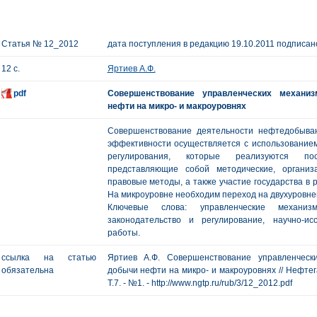
Статья № 12_2012
дата поступления в редакцию 19.10.2011 подписано
12 с.
Яртиев А.Ф.
pdf
Совершенствование управленческих механи
нефти на микро- и макроуровнях
Совершенствование деятельности нефтедобыв
эффективности осуществляется с использованием
регулирования, которые реализуются пос
представляющие собой методические, организа
правовые методы, а также участие государства в 
На микроуровне необходим переход на двухуровне
Ключевые слова: управленческие механиз
законодательство и регулирование, научно-ис
работы.
ссылка на статью
Яртиев А.Ф. Совершенствование управленчес
обязательна
добычи нефти на микро- и макроуровнях // Нефтега
Т.7. - №1. - http://www.ngtp.ru/rub/3/12_2012.pdf