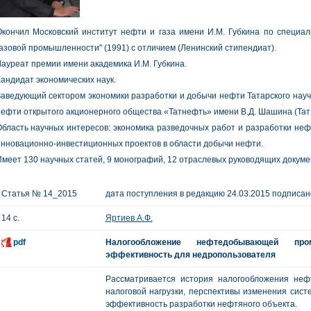
кончил Московский институт нефти и газа имени И.М. Губкина по специал
азовой промышленности" (1991) с отличием (Ленинский стипендиат).
ауреат премии имени академика И.М. Губкина.
андидат экономических наук.
аведующий сектором экономики разработки и добычи нефти Татарского науч
ефти открытого акционерного общества «Татнефть» имени В.Д. Шашина (Та
бласть научных интересов: экономика разведочных работ и разработки не
нновационно-инвестиционных проектов в области добычи нефти.
меет 130 научных статей, 9 монографий, 12 отраслевых руководящих докуме
Статья № 14_2015
дата поступления в редакцию 24.03.2015 подписано
14 с.
Яртиев А.Ф.
pdf
Налогообложение нефтедобывающей пром
эффективность для недропользователя
Рассматривается история налогообложения не
налоговой нагрузки, перспективы изменения сис
эффективность разработки нефтяного объекта.