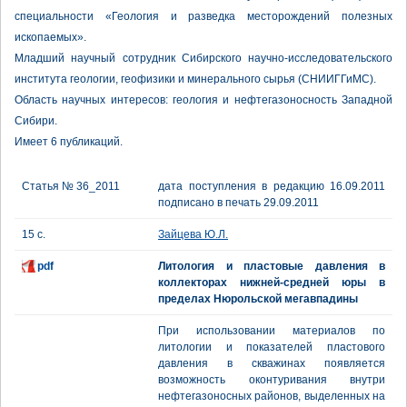
специальности «Геология и разведка месторождений полезных
ископаемых».
Младший научный сотрудник Сибирского научно-исследовательского
института геологии, геофизики и минерального сырья (СНИИГГиМС).
Область научных интересов: геология и нефтегазоносность Западной
Сибири.
Имеет 6 публикаций.
Статья № 36_2011
дата поступления в редакцию 16.09.2011
подписано в печать 29.09.2011
15 с.
Зайцева Ю.Л.
pdf
Литология и пластовые давления в
коллекторах нижней-средней юры в
пределах Нюрольской мегавпадины
При использовании материалов по
литологии и показателей пластового
давления в скважинах появляется
возможность оконтуривания внутри
нефтегазоносных районов, выделенных на