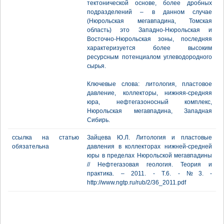
тектонической основе, более дробных
подразделений – в данном случае
(Нюрольская мегавпадина, Томская
область) это Западно-Нюрольская и
Восточно-Нюрольская зоны, последняя
характеризуется более высоким
ресурсным потенциалом углеводородного
сырья.
Ключевые слова: литология, пластовое
давление, коллекторы, нижняя-средняя
юра, нефтегазоносный комплекс,
Нюрольская мегавпадина, Западная
Сибирь.
ссылка на статью
Зайцева Ю.Л. Литология и пластовые
обязательна
давления в коллекторах нижней-средней
юры в пределах Нюрольской мегавпадины
// Нефтегазовая геология. Теория и
практика. – 2011. - Т.6. - №3. -
http://www.ngtp.ru/rub/2/36_2011.pdf