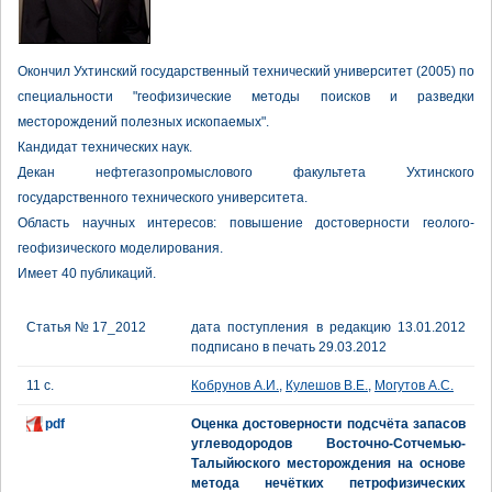
Окончил Ухтинский государственный технический университет (2005) по
специальности "геофизические методы поисков и разведки
месторождений полезных ископаемых".
Кандидат технических наук.
Декан нефтегазопромыслового факультета Ухтинского
государственного технического университета.
Область научных интересов: повышение достоверности геолого-
геофизического моделирования.
Имеет 40 публикаций.
Статья № 17_2012
дата поступления в редакцию 13.01.2012
подписано в печать 29.03.2012
11 с.
Кобрунов А.И.
,
Кулешов В.Е.
,
Могутов А.С.
pdf
Оценка достоверности подсчёта запасов
углеводородов Восточно-Сотчемью-
Талыйюского месторождения на основе
метода нечётких петрофизических