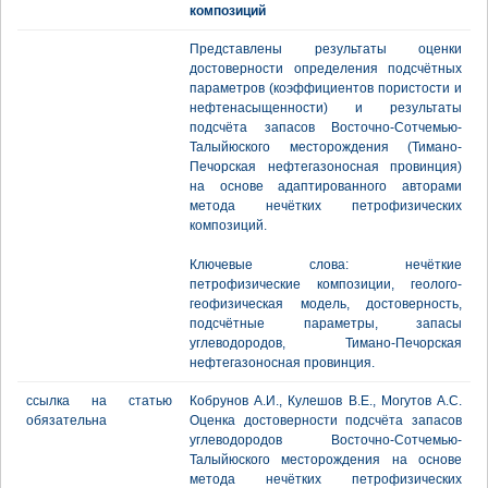
композиций
Представлены результаты оценки
достоверности определения подсчётных
параметров (коэффициентов пористости и
нефтенасыщенности) и результаты
подсчёта запасов Восточно-Сотчемью-
Талыйюского месторождения (Тимано-
Печорская нефтегазоносная провинция)
на основе адаптированного авторами
метода нечётких петрофизических
композиций.
Ключевые слова: нечёткие
петрофизические композиции, геолого-
геофизическая модель, достоверность,
подсчётные параметры, запасы
углеводородов, Тимано-Печорская
нефтегазоносная провинция.
ссылка на статью
Кобрунов А.И., Кулешов В.Е., Могутов А.С.
обязательна
Оценка достоверности подсчёта запасов
углеводородов Восточно-Сотчемью-
Талыйюского месторождения на основе
метода нечётких петрофизических