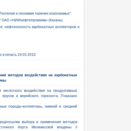
Геология и геохимия горючих ископаемых".
в" ОАО «НИИнефтепромхим» (Казань).
ия, нефтеносность карбонатных коллекторов и
 в печать 19.03.2010
ния методов воздействия на карбонатные
дины
 кислотного воздействия на продуктивные
 ярусов и верейского горизонта. Показано
тные породы-коллекторы, нижний и средний
 предпосылки выбора и применения методов
сточного борта Мелекесской впадины //