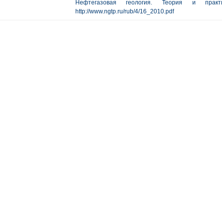
Нефтегазовая геология. Теория и п
http://www.ngtp.ru/rub/4/16_2010.pdf