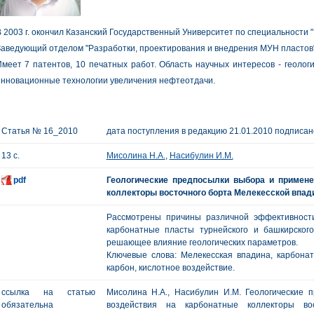
 2003 г. окончил Казанский Государственный Университет по специальности "
Заведующий отделом "Разработки, проектирования и внедрения МУН пласто
меет 7 патентов, 10 печатных работ. Область научных интересов - геолог
инновационные технологии увеличения нефтеотдачи.
Статья № 16_2010
дата поступления в редакцию 21.01.2010 подписано
13 с.
Мисолина Н.А.
,
Насибулин И.М.
pdf
Геологические предпосылки выбора и примене
коллекторы восточного борта Мелекесской впа
Рассмотрены причины различной эффективности
карбонатные пласты турнейского и башкирского
решающее влияние геологических параметров.
Ключевые слова: Мелекесская впадина, карбона
карбон, кислотное воздействие.
ссылка на статью
Мисолина Н.А., Насибулин И.М. Геологические
обязательна
воздействия на карбонатные коллекторы во