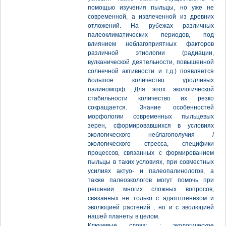
помощью изучения пыльцы, но уже не
современной, а извлеченной из древних
отложений. На рубежах различных
палеоклиматических периодов, под
влиянием неблагоприятных факторов
различной этиологии (радиации,
вулканической деятельности, повышенной
солнечной активности и т.д.) появляется
большое количество уродливых
палиноморф. Для эпох экологической
стабильности количество их резко
сокращается. Знание особенностей
морфологии современных пыльцевых
зерен, сформировавшихся в условиях
экологического неблагополучия /
экологического стресса, специфики
процессов, связанных с формированием
пыльцы в таких условиях, при совместных
усилиях актуо- и палеопалинологов, а
также палеоэкологов могут помочь при
решении многих сложных вопросов,
связанных не только с адаптогенезом и
эволюцией растений , но и с эволюцией
нашей планеты в целом.
Ключевые слова: : экологическое