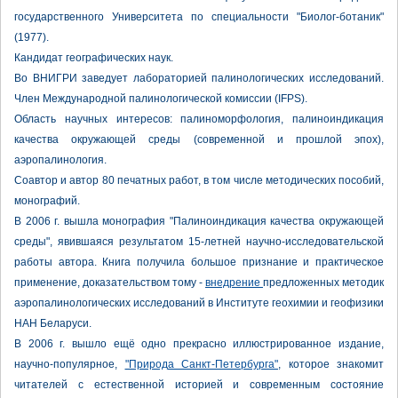
государственного Университета по специальности "Биолог-ботаник"
(1977).
Кандидат географических наук.
Во ВНИГРИ заведует лабораторией палинологических исследований.
Член Международной палинологической комиссии (IFPS).
Область научных интересов: палиноморфология, палиноиндикация
качества окружающей среды (современной и прошлой эпох),
аэропалинология.
Соавтор и автор 80 печатных работ, в том числе методических пособий,
монографий.
В 2006 г. вышла монография "Палиноиндикация качества окружающей
среды", явившаяся результатом 15-летней научно-исследовательской
работы автора. Книга получила большое признание и практическое
применение, доказательством тому -
внедрение
предложенных методик
аэропалинологических исследований в Институте геохимии и геофизики
НАН Беларуси.
В 2006 г. вышло ещё одно прекрасно иллюстрированное издание,
научно-популярное,
"Природа Санкт-Петербурга"
, которое знакомит
читателей с естественной историей и современным состояние