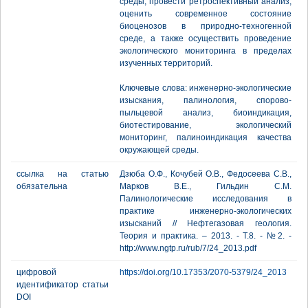
среды, провести ретроспективный анализ,
оценить современное состояние
биоценозов в природно-техногенной
среде, а также осуществить проведение
экологического мониторинга в пределах
изученных территорий.
Ключевые слова: инженерно-экологические
изыскания, палинология, спорово-
пыльцевой анализ, биоиндикация,
биотестирование, экологический
мониторинг, палиноиндикация качества
окружающей среды.
ссылка на статью
Дзюба О.Ф., Кочубей О.В., Федосеева С.В.,
обязательна
Марков В.Е., Гильдин С.М.
Палинологические исследования в
практике инженерно-экологических
изысканий // Нефтегазовая геология.
Теория и практика. – 2013. - Т.8. - №2. -
http://www.ngtp.ru/rub/7/24_2013.pdf
цифровой
https://doi.org/10.17353/2070-5379/24_2013
идентификатор статьи
DOI