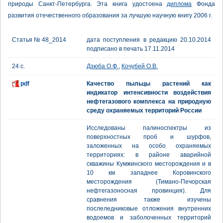
природы Санкт-Петербурга. Эта книга удостоена
диплома
Фонда
развития отечественного образования за лучшую научную книгу 2006 г.
Статья № 48_2014
дата поступления в редакцию 20.10.2014
подписано в печать 17.11.2014
24 с.
Дзюба О.Ф.
,
Кочубей О.В.
pdf
Качество пыльцы растений как
индикатор интенсивности воздействия
нефтегазового комплекса на природную
среду охраняемых территорий России
Исследованы палиноспектры из
поверхностных проб и шурфов,
заложенных на особо охраняемых
территориях: в районе аварийной
скважины Кумжинского месторождения и в
10 км западнее Коровинского
месторождения (Тимано-Печорская
нефтегазоносная провинция). Для
сравнения также изучены
послеледниковые отложения внутренних
водоемов и заболоченных территорий