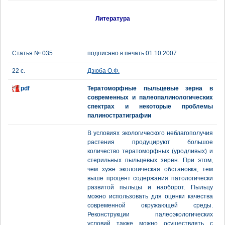
Литература
Статья № 035
подписано в печать 01.10.2007
22 с.
Дзюба О.Ф.
pdf
Тератоморфные пыльцевые зерна в
современных и палеопалинологических
спектрах и некоторые проблемы
палиностратиграфии
В условиях экологического неблагополучия
растения продуцируют большое
количество тератоморфных (уродливых) и
стерильных пыльцевых зерен. При этом,
чем хуже экологическая обстановка, тем
выше процент содержания патологически
развитой пыльцы и наоборот. Пыльцу
можно использовать для оценки качества
современной окружающей среды.
Реконструкции палеоэкологических
условий также можно осуществлять с