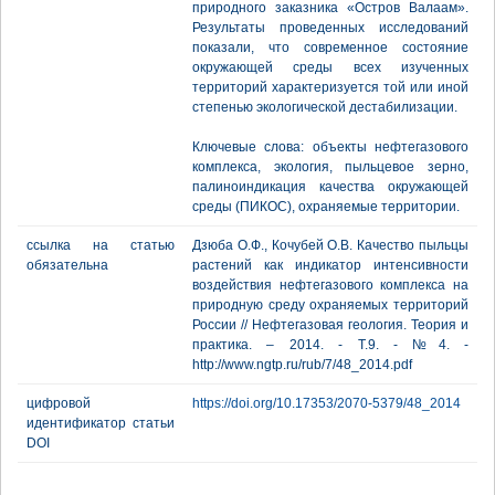
природного заказника «Остров Валаам».
Результаты проведенных исследований
показали, что современное состояние
окружающей среды всех изученных
территорий характеризуется той или иной
степенью экологической дестабилизации.
Ключевые слова: объекты нефтегазового
комплекса, экология, пыльцевое зерно,
палиноиндикация качества окружающей
среды (ПИКОС), охраняемые территории.
ссылка на статью
Дзюба О.Ф., Кочубей О.В. Качество пыльцы
обязательна
растений как индикатор интенсивности
воздействия нефтегазового комплекса на
природную среду охраняемых территорий
России // Нефтегазовая геология. Теория и
практика. – 2014. - Т.9. - №4. -
http://www.ngtp.ru/rub/7/48_2014.pdf
цифровой
https://doi.org/10.17353/2070-5379/48_2014
идентификатор статьи
DOI