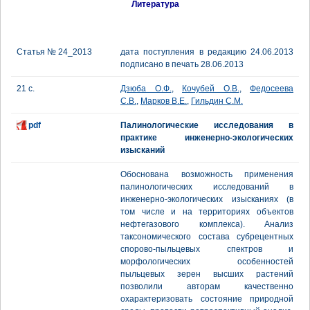
Литература
Статья № 24_2013
дата поступления в редакцию 24.06.2013
подписано в печать 28.06.2013
21 с.
Дзюба О.Ф.
,
Кочубей О.В.
,
Федосеева
С.В.
,
Марков В.Е.
,
Гильдин С.М.
pdf
Палинологические исследования в
практике инженерно-экологических
изысканий
Обоснована возможность применения
палинологических исследований в
инженерно-экологических изысканиях (в
том числе и на территориях объектов
нефтегазового комплекса). Анализ
таксономического состава субрецентных
спорово-пыльцевых спектров и
морфологических особенностей
пыльцевых зерен высших растений
позволили авторам качественно
охарактеризовать состояние природной