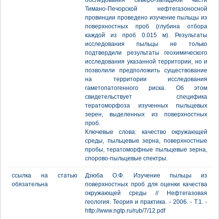
обследования северо-западной части
Тимано-Печорской нефтегазоносной
провинции проведено изучение пыльцы из
поверхностных проб (глубина отбора
каждой из проб 0.015 м). Результаты
исследования пыльцы не только
подтвердили результаты геохимического
исследования указанной территории, но и
позволили предположить существование
на территории исследования
гаметопатогенного риска. Об этом
свидетельствует специфика
тератоморфоза изученных пыльцевых
зерен, выделенных из поверхностных
проб.
Ключевые слова: качество окружающей
среды, пыльцевые зерна, поверхностные
пробы, тератоморфные пыльцевые зерна,
спорово-пыльцевые спектры.
ссылка на статью
Дзюба О.Ф. Изучение пыльцы из
обязательна
поверхностных проб для оценки качества
окружающей среды // Нефтегазовая
геология. Теория и практика. - 2006. - Т.1. -
http://www.ngtp.ru/rub/7/12.pdf