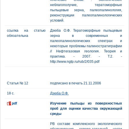
неблагополучие, тератоморфные
пыльцевые зерна, палеопалинология,
реконструкции палеопалинологических
условий.
ссылка на статью
Дзюба О.Ф. Тератоморфные пыльцевые
обязательна
зерна в современных и
палеопалинологических спектрах и
некоторые проблемы палиностратиграфии
// Нефтегазовая геология. Теория и
практика. - 2007. - Т.2. -
http://www.ngtp.ru/rub/2/035.pdf
Статья № 12
подписано в печать 21.11.2006
18 с.
Дзюба О.Ф.
pdf
Изучение пыльцы из поверхностных
проб для оценки качества окружающей
среды
РВ составе комплексного экологического