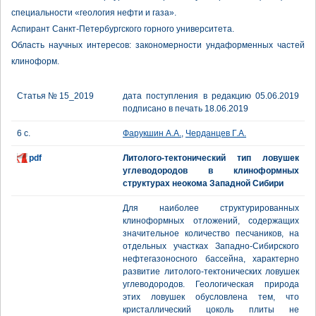
специальности «геология нефти и газа».
Аспирант Санкт-Петербургского горного университета.
Область научных интересов: закономерности ундаформенных частей
клиноформ.
Статья № 15_2019
дата поступления в редакцию 05.06.2019
подписано в печать 18.06.2019
6 с.
Фарукшин А.А.
,
Черданцев Г.А.
pdf
Литолого-тектонический тип ловушек
углеводородов в клиноформных
структурах неокома Западной Сибири
Для наиболее структурированных
клиноформных отложений, содержащих
значительное количество песчаников, на
отдельных участках Западно-Сибирского
нефтегазоносного бассейна, характерно
развитие литолого-тектонических ловушек
углеводородов. Геологическая природа
этих ловушек обусловлена тем, что
кристаллический цоколь плиты не