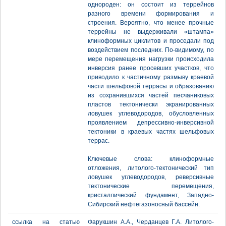
однороден: он состоит из террейнов
разного времени формирования и
строения. Вероятно, что менее прочные
террейны не выдерживали «штампа»
клиноформных циклитов и проседали под
воздействием последних. По-видимому, по
мере перемещения нагрузки происходила
инверсия ранее просевших участков, что
приводило к частичному размыву краевой
части шельфовой террасы и образованию
из сохранившихся частей песчаниковых
пластов тектонически экранированных
ловушек углеводородов, обусловленных
проявлением депрессивно-инверсивной
тектоники в краевых частях шельфовых
террас.
Ключевые слова: клиноформные
отложения, литолого-тектонический тип
ловушек углеводородов, реверсивные
тектонические перемещения,
кристаллический фундамент, Западно-
Сибирский нефтегазоносный бассейн.
ссылка на статью
Фарукшин А.А., Черданцев Г.А. Литолого-