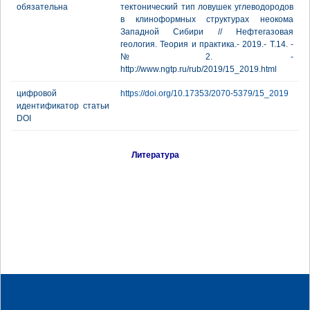
обязательна
тектонический тип ловушек углеводородов
в клиноформных структурах неокома
Западной Сибири // Нефтегазовая
геология. Теория и практика.- 2019.- Т.14. -
№2. -
http://www.ngtp.ru/rub/2019/15_2019.html
цифровой
https://doi.org/10.17353/2070-5379/15_2019
идентификатор статьи
DOI
Литература