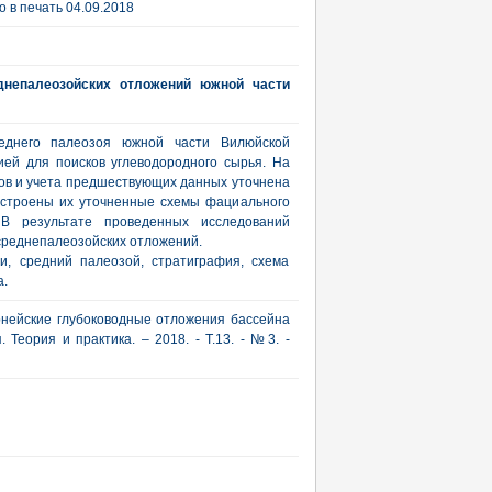
 в печать 04.09.2018
еднепалеозойских отложений южной части
реднего палеозоя южной части Вилюйской
ей для поисков углеводородного сырья. На
ов и учета предшествующих данных уточнена
остроены их уточненные схемы фациального
В результате проведенных исследований
среднепалеозойских отложений.
и, средний палеозой, стратиграфия, схема
а.
урнейские глубоководные отложения бассейна
 Теория и практика. – 2018. - Т.13. - №3. -