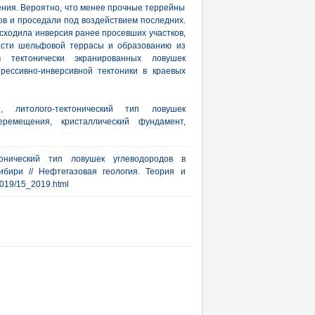
ния. Вероятно, что менее прочные террейны
 и проседали под воздействием последних.
сходила инверсия ранее просевших участков,
части шельфовой террасы и образованию из
в тектонически экранированных ловушек
рессивно-инверсивной тектоники в краевых
 литолого-тектонический тип ловушек
еремещения, кристаллический фундамент,
тонический тип ловушек углеводородов в
бири // Нефтегазовая геология. Теория и
/2019/15_2019.html