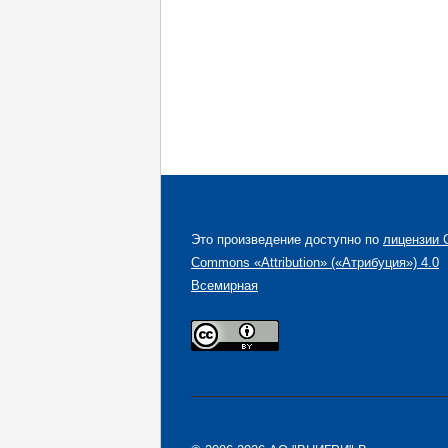
Это произведение доступно по
лицензии C
Commons «Attribution» («Атрибуция») 4.0
Всемирная