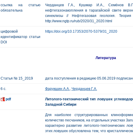
ссылка на статью
Черданцев Г.А., Кушмар И.А., Семёнов В.
обязательна
нефтегазонакопления в тарагайской свите верх
синеклизы // Нефтегазовая геология. Теори
http://www.ngtp.ru/rub/2020/31_2020.html
цифровой
https://doi.org/10.17353/2070-5379/31_2020
идентификатор статьи
DOI
Литература
Статья № 15_2019
дата поступления в редакцию 05.06.2019 подписано
6 с.
Фарукшин А.А.
,
Черданцев Г.А.
pdf
Литолого-тектонический тип ловушек углеводо
Западной Сибири
Для наиболее структурированных клиноформн
количество песчаников, на отдельных участках За
характерно развитие литолого-тектонических лов
этих ловушек обусловлена тем, что кристаллическ