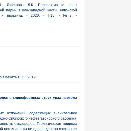
П., Яшенкова Л.К. Перспективные зоны
ней перми в юго-западной части Вилюйской
я и практика. - 2020. - Т.15. - №3. -
 в печать 18.06.2019
родов в клиноформных структурах неокома
ых отложений, содержащих значительное
падно-Сибирского нефтегазоносного бассейна,
ушек углеводородов. Геологическая природа
ий цоколь плиты не однороден: он состоит из