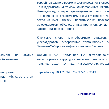
террейнов разного времени формирования и строе
не выдерживали «штампа» клиноформных циклитов
По-видимому, по мере перемещения нагрузки прои
что приводило к частичному размыву краевой 
сохранившихся частей песчаниковых пласто
углеводородов, обусловленных проявлением деп
частях шельфовых террас.
Ключевые слова: клиноформные отложения,
углеводородов, реверсивные тектонические п
Западно-Сибирский нефтегазоносный бассейн.
ссылка на статью
Фарукшин А.А., Черданцев Г.А. Литолого-тек
обязательна
клиноформных структурах неокома Западной Си
практика.- 2019.- Т.14. - №2. - http://www.ngtp.ru/rub
цифровой
https://doi.org/10.17353/2070-5379/15_2019
идентификатор статьи
DOI
Литература