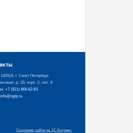
акты
192019, г. Санкт-Петербург,
нсовая, д. 20, корп. 2, лит. А
н: +7 (921) 966-62-83
 info@ngtp.ru
Создание сайта на 1С-Битрикс