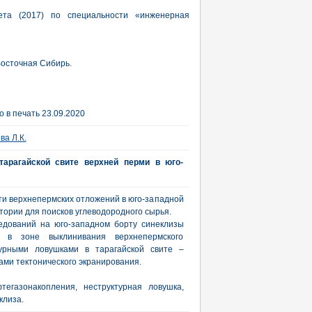
итета (2017) по специальности «инженерная
Восточная Сибирь.
 в печать 23.09.2020
а Л.К.
тарагайской свите верхней перми в юго-
и верхнепермских отложений в юго-западной
тории для поисков углеводородного сырья.
едований на юго-западном борту синеклизы
ы в зоне выклинивания верхнепермского
турными ловушками в тарагайской свите –
ами тектонического экранирования.
тегазонакопления, неструктурная ловушка,
клиза.