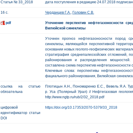
Статья № 33_2018
дата поступления в редакцию 24.07.2018 подписано
16 с.
Черданцев Г.А.
,
Головин С.В.
pdf
Уточнение перспектив нефтегазоносности ср
Вилюйской синеклизы
Уточнен прогноз нефтегазоносности пород с
синеклизы, являющейся перспективной территори
основании новых геолого-геофизических материал
стратиграфия среднепалеозойских отложений, п
районирования и распределения мощностей. 
составлена схема перспектив нефтегазоносности 
Ключевые слова: перспективы нефтегазоносност
фациального районирования, Вилюйская синеклиз
ссылка на статью
Плотицын А.Н., Пономаренко Е.С., Вевель Я.А. Т
обязательна
р. Уса (Полярный Урал) // Нефтегазовая геология.
http://www.ngtp.ru/rub/2/32_2018.pdf
цифровой
https://doi.org/10.17353/2070-5379/33_2018
идентификатор статьи
DOI