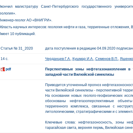
Окончил магистратуру Санкт-Петербургского государственного универс
еология».
Инженер-геолог АО «ВНИГРИ».
бласть научных интересов: геология нефти и газа, терригенные отложения, 
меет 10 публикаций.
Статья № 31_2020
дата поступления в редакцию 04.09.2020 подписано
14 с.
Черданцев Г.А.
,
Кушмар И.А.
,
Семенов В.П.
,
Яшенков
pdf
Перспективные зоны нефтегазонакопления в 
западной части Вилюйской синеклизы
Приводится уточненный прогноз нефтегазоносност
части Вилюйской синеклизы - перспективной терри
На основании новых геолого-геофизических иссл
обоснованы нефтегазоперспективные объект
терригенного комплекса, связанные с неструк
литологическими, стратиграфическими и с элемент
Ключевые слова: нефтегазоносность, зоны неф
тарагайская свита, верхняя пермь, Вилюйская сине