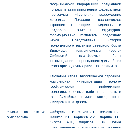
геофизической информации, полученной
по результатам выполнения федеральной
программы «Геология: возрождение
легенды». Показано геологическое
строение территории, выделены и
подробно описаны структурно-
формационные комплексы осадочного
чехла. Представлена история
геологического развития северного борта
Вилюйской гемисинеклизы (восток
Сибирской платформы). Даны
рекомендации по проведению дальнейших
геологоразведочных работ на нефть и газ.
Ключевые слова: геологическое строение,
комплексная интерпретация геолого-
геофизической информации,
геологоразведочные работы на нефть и
газ, Вилюйская гемисинеклиза, восток
Сибирской платформы.
ссылка на статью
Файзуллин Г.И., Мячев С.Б., Носкова Е.С.,
обязательна
Пашков В.Г., Корнеев А.А., Ларина Т.Е.,
Обухов А.Н., Хафизов С.Ф. Новые
представления о геологическом строении