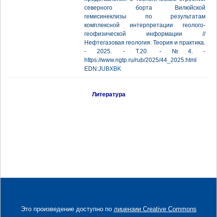
северного борта Вилюйской
гемисинеклизы по результатам
комплексной интерпретации геолого-
геофизической информации //
Нефтегазовая геология. Теория и практика.
- 2025. - Т.20. - №4. -
https://www.ngtp.ru/rub/2025/44_2025.html
EDN:
JUBXBK
Литература
Это произведение доступно по
лицензии Creative Commons