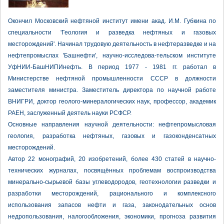
Окончил Московский нефтяной институт имени акад. И.М. Губкина по
специальности 'Геология и разведка нефтяных и газовых
месторождений'. Начинал трудовую деятельность в нефтеразведке и на
нефтепромыслах 'Башнефти', научно-исследова-тельском институте
УфНИИ-БашНИПИнефть. В период 1977 - 1981 гг. работал в
Министерстве нефтяной промышленности СССР в должности
заместителя министра. Заместитель директора по научной работе
ВНИГРИ, доктор геолого-минералогических наук, профессор, академик
РАЕН, заслуженный деятель науки РСФСР.
Основные направления научной деятельности: нефтепромысловая
геология, разработка нефтяных, газовых и газоконденсатных
месторождений.
Автор 22 монографий, 20 изобретений, более 430 статей в научно-
технических журналах, посвящённых проблемам воспроизводства
минерально-сырьевой базы углеводородов, геотехнологии разведки и
разработки месторождений, рационального и комплексного
использования запасов нефти и газа, законодательных основ
недропользования, налогообложения, экономики, прогноза развития