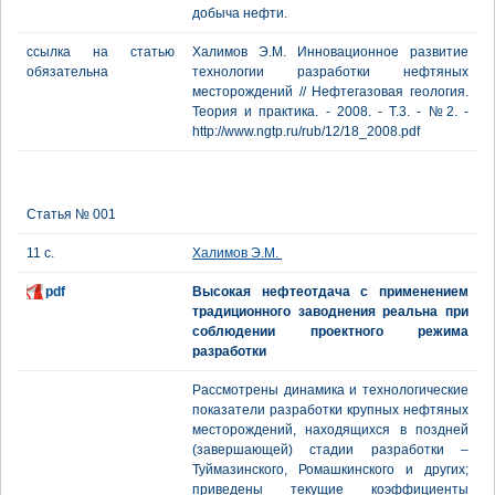
добыча нефти.
ссылка на статью
Халимов Э.М. Инновационное развитие
обязательна
технологии разработки нефтяных
месторождений // Нефтегазовая геология.
Теория и практика. - 2008. - Т.3. - №2. -
http://www.ngtp.ru/rub/12/18_2008.pdf
Статья № 001
11 с.
Халимов Э.М.
pdf
Высокая нефтеотдача с применением
традиционного заводнения реальна при
соблюдении проектного режима
разработки
Рассмотрены динамика и технологические
показатели разработки крупных нефтяных
месторождений, находящихся в поздней
(завершающей) стадии разработки –
Туймазинского, Ромашкинского и других;
приведены текущие коэффициенты