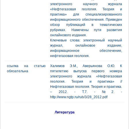
электронного научного журнала
«Нефтегазовая геология. Теория и
практика» для специализированного
информационного обеспечения. Приведен
обзор публикаций в тематических
рубриках. Намечены пути развития
онлайнового издания.
Ключевые слова: электронный научный
журнал, онлайновое издание,
информационное обеспечение,
нефтегазовая геология.
ссылка на статью
Халимов Э.М., Аверьянова О.Ю. К
обязательна
пятилетию выпуска первого номера
электронного журнала «Нефтегазовая
геология. Теория и практика» //
Нефтегазовая геология. Теория и практика.
– 2012. - Т.7. - №2. -
http://www.ngtp.ru/rub/3/28_2012.pdf
Литература