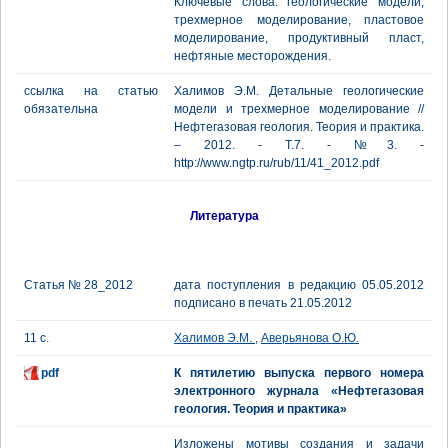
Ключевые слова: геологические модели,
трехмерное моделирование, пластовое
моделирование, продуктивный пласт,
нефтяные месторождения.
ссылка на статью
Халимов Э.М. Детальные геологические
обязательна
модели и трехмерное моделирование //
Нефтегазовая геология. Теория и практика.
– 2012. - Т.7. - №3. -
http://www.ngtp.ru/rub/11/41_2012.pdf
Литература
Статья № 28_2012
дата поступления в редакцию 05.05.2012
подписано в печать 21.05.2012
11 с.
Халимов Э.М.
,
Аверьянова О.Ю.
pdf
К пятилетию выпуска первого номера
электронного журнала «Нефтегазовая
геология. Теория и практика»
Изложены мотивы создания и задачи