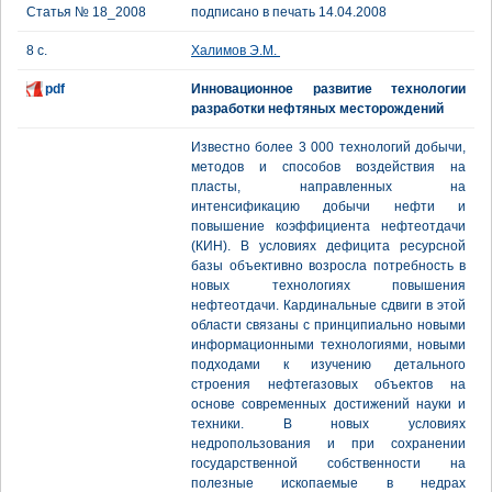
Статья № 18_2008
подписано в печать 14.04.2008
8 с.
Халимов Э.М.
pdf
Инновационное развитие технологии
разработки нефтяных месторождений
Известно более 3 000 технологий добычи,
методов и способов воздействия на
пласты, направленных на
интенсификацию добычи нефти и
повышение коэффициента нефтеотдачи
(КИН). В условиях дефицита ресурсной
базы объективно возросла потребность в
новых технологиях повышения
нефтеотдачи. Кардинальные сдвиги в этой
области связаны с принципиально новыми
информационными технологиями, новыми
подходами к изучению детального
строения нефтегазовых объектов на
основе современных достижений науки и
техники. В новых условиях
недропользования и при сохранении
государственной собственности на
полезные ископаемые в недрах