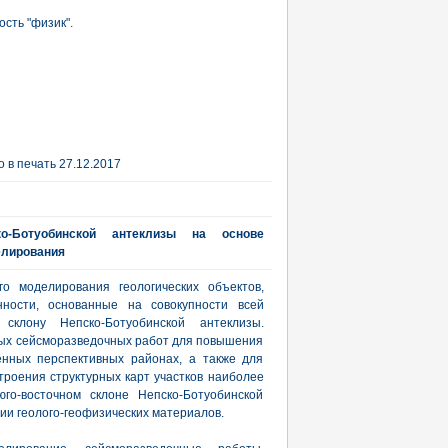
сть "физик".
 в печать 27.12.2017
ко-Ботуобинской антеклизы на основе
елирования
го моделирования геологических объектов,
нности, основанные на совокупности всей
клону Непско-Ботуобинской антеклизы.
ых сейсморазведочных работ для повышения
енных перспективных районах, а также для
роения структурных карт участков наиболее
го-восточном склоне Непско-Ботуобинской
ии геолого-геофизических материалов.