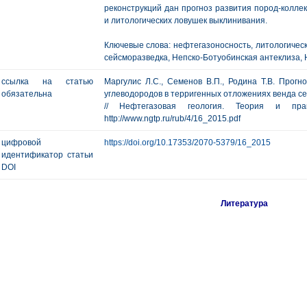
реконструкций дан прогноз развития пород-колле
и литологических ловушек выклинивания.
Ключевые слова: нефтегазоносность, литологическ
сейсморазведка, Непско-Ботуобинская антеклиза, 
ссылка на статью
Маргулис Л.С., Семенов В.П., Родина Т.В. Прогн
обязательна
углеводородов в терригенных отложениях венда с
// Нефтегазовая геология. Теория и п
http://www.ngtp.ru/rub/4/16_2015.pdf
цифровой
https://doi.org/10.17353/2070-5379/16_2015
идентификатор статьи
DOI
Литература