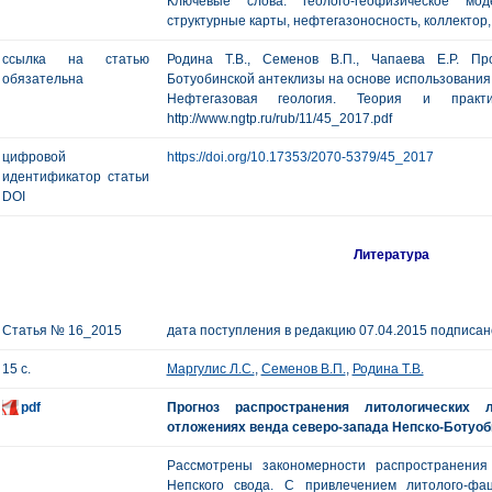
Ключевые слова: геолого-геофизическое мод
структурные карты, нефтегазоносность, коллектор
ссылка на статью
Родина Т.В., Семенов В.П., Чапаева Е.Р. Пр
обязательна
Ботуобинской антеклизы на основе использования 
Нефтегазовая геология. Теория и пр
http://www.ngtp.ru/rub/11/45_2017.pdf
цифровой
https://doi.org/10.17353/2070-5379/45_2017
идентификатор статьи
DOI
Литература
Статья № 16_2015
дата поступления в редакцию 07.04.2015 подписано
15 с.
Маргулис Л.С.
,
Семенов В.П.
,
Родина Т.В.
pdf
Прогноз распространения литологических 
отложениях венда северо-запада Непско-Ботуоб
Рассмотрены закономерности распространения
Непского свода. С привлечением литолого-фа