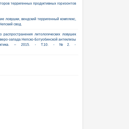
кторов терригенных продуктивных горизонтов
ие ловушки, вендский терригенный комплекс,
Непский свод.
оз распространения литологических ловушек
еверо-запада Непско-Ботуобинской антеклизы
рактика. – 2015. - Т.10. - №2. -