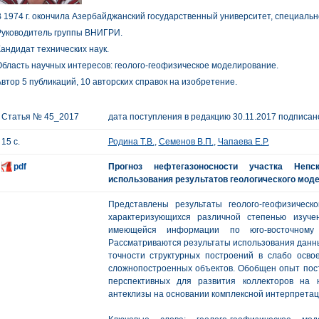
 1974 г. окончила Азербайджанский государственный университет, специально
Руководитель группы ВНИГРИ.
андидат технических наук.
бласть научных интересов: геолого-геофизическое моделирование.
втор 5 публикаций, 10 авторских справок на изобретение.
Статья № 45_2017
дата поступления в редакцию 30.11.2017 подписано
15 с.
Родина Т.В.
,
Семенов В.П.
,
Чапаева Е.Р.
pdf
Прогноз нефтегазоносности участка Непс
использования результатов геологического мод
Представлены результаты геолого-геофизическо
характеризующихся различной степенью изуче
имеющейся информации по юго-восточному с
Рассматриваются результаты использования данн
точности структурных построений в слабо осво
сложнопостроенных объектов. Обобщен опыт пост
перспективных для развития коллекторов на ю
антеклизы на основании комплексной интерпретац