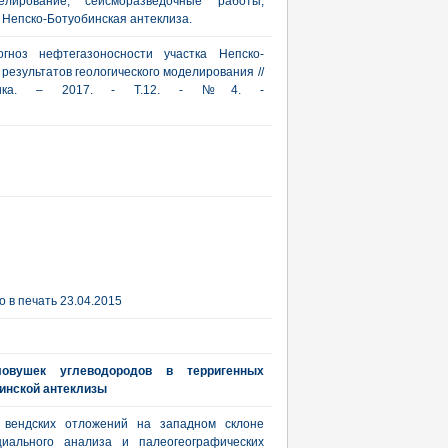
елирование, сейсморазведочные работы,
, Непско-Ботуобинская антеклиза.
огноз нефтегазоносности участка Непско-
результатов геологического моделирования //
актика. – 2017. - Т.12. - №4. -
 в печать 23.04.2015
ловушек углеводородов в терригенных
инской антеклизы
 вендских отложений на западном склоне
циального анализа и палеогеографических