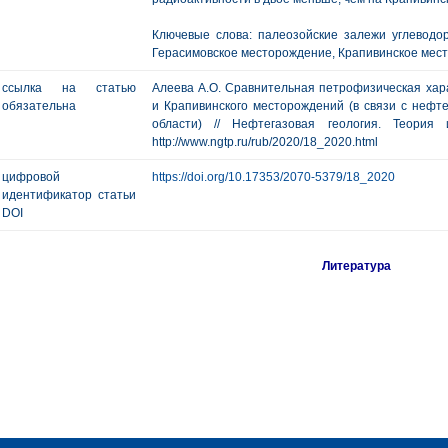
Ключевые слова: палеозойские залежи углеводор
Герасимовское месторождение, Крапивинское мест
ссылка на статью
Алеева А.О. Сравнительная петрофизическая хара
обязательна
и Крапивинского месторождений (в связи с нефт
области) // Нефтегазовая геология. Теори
http://www.ngtp.ru/rub/2020/18_2020.html
цифровой
https://doi.org/10.17353/2070-5379/18_2020
идентификатор статьи
DOI
Литература