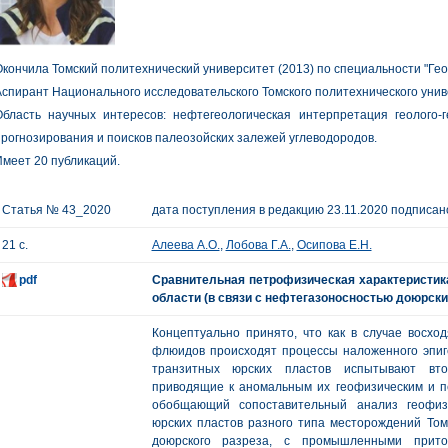
кончила Томский политехнический университет (2013) по специальности "Ге
спирант Национального исследовательского Томского политехнического унив
Область научных интересов: нефтегеологическая интерпретация геолого-
рогнозирования и поисков палеозойских залежей углеводородов.
меет 20 публикаций.
Статья № 43_2020
дата поступления в редакцию 23.11.2020 подписано
21 с.
Алеева А.О.
,
Лобова Г.А.
,
Осипова Е.Н.
pdf
Сравнительная петрофизическая характеристик
области (в связи с нефтегазоносностью доюрски
Концептуально принято, что как в случае восхо
флюидов происходят процессы наложенного эпиге
транзитных юрских пластов испытывают втор
приводящие к аномальным их геофизическим и п
обобщающий сопоставительный анализ геофизи
юрских пластов разного типа месторождений Том
доюрского разреза, с промышленными прито