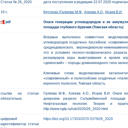
Статья № 26_2020
дата поступления в редакцию 22.07.2020 подписано
16 с.
Крутенко /Галиева/ М.Ф.
,
Алеева А.О.
,
Исаев В.И.
pdf
Очаги генерации углеводородов и их аккумул
площади глубокого бурения (Томская область)
Впервые выполнено совместное моделирован
углеводородов осадочных бассейнов: «современно
среднедевонского, верхнедевонско-нижнекаменно
что в условиях геолого-геофизического разрез
резервуаров коры выветривания и кровли кор
«девонский» – породы доманикоидного типа чагинс
Ключевые слова: моделирование катагенетич
«современный» и палеозойские осадочные «палео
коренного палеозоя, Томская область.
ссылка на статью
Галиева М.Ф., Алеева А.О., Исаев В.И. Очаги г
обязательна
доюрском разрезе Сельвейкинской площади г
Нефтегазовая геология. Теория и пр
http://www.ngtp.ru/rub/2020/26_2020.html
цифровой
https://doi.org/10.17353/2070-5379/26_2020
идентификатор статьи