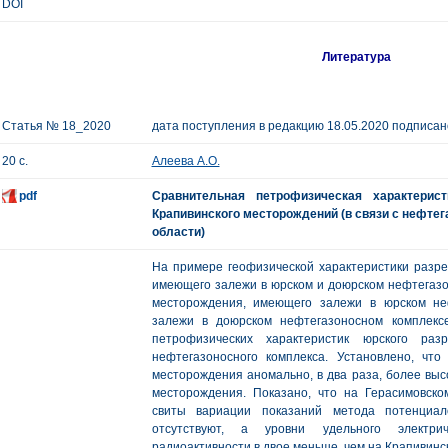
DOI
Литература
Статья № 18_2020
дата поступления в редакцию 18.05.2020 подписано
20 с.
Алеева А.О.
pdf
Сравнительная петрофизическая характерис
Крапивинского месторождений (в связи с нефте
области)
На примере геофизической характеристики разре
имеющего залежи в юрском и доюрском нефтегазон
месторождения, имеющего залежи в юрском не
залежи в доюрском нефтегазоносном комплексе
петрофизических характеристик юрского раз
нефтегазоносного комплекса. Установлено, что
месторождения аномально, в два раза, более выс
месторождения. Показано, что на Герасимовск
свиты вариации показаний метода потенциал
отсутствуют, а уровни удельного электри
радиоактивности в двое меньше, чем на Крапивин