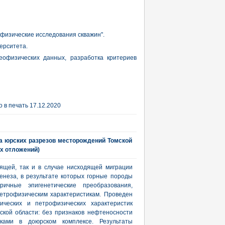
офизические исследования скважин".
ерситета.
геофизических данных, разработка критериев
 в печать 17.12.2020
а юрских разрезов месторождений Томской
х отложений)
дящей, так и в случае нисходящей миграции
неза, в результате которых горные породы
ичные эпигенетические преобразования,
етрофизическим характеристикам. Проведен
ческих и петрофизических характеристик
ской области: без признаков нефтеносности
ками в доюрском комплексе. Результаты