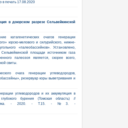
 в печать 17.08.2020
яция в доюрском разрезе Сельвейкинской
ие катагенетических очагов генерации
го» юрско-мелового и силурийского, нижне-
угольного «палеобассейнов». Установлено,
а Сельвейкинской площади источником газа
енного палеозоя является, скорее всего,
кой свиты.
еского очага генерации углеводородов,
бассейны», резервуар коры выветривания и
енерации углеводородов и их аккумуляция в
лубокого бурения (Томская область) //
актика. - 2020. - Т.15. - №3. -