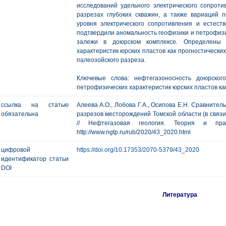
исследований удельного электрического сопроти
разрезах глубоких скважин, а также вариаций 
уровня электрического сопротивления и естест
подтвердили аномальность геофизики и петрофиз
залежи в доюрском комплексе. Определены 
характеристик юрских пластов как прогностически
палеозойского разреза.
Ключевые слова: нефтегазоносность доюрског
петрофизических характеристик юрских пластов как
ссылка на статью
Алеева А.О., Лобова Г.А., Осипова Е.Н. Сравните
обязательна
разрезов месторождений Томской области (в связ
// Нефтегазовая геология. Теория и п
http://www.ngtp.ru/rub/2020/43_2020.html
цифровой
https://doi.org/10.17353/2070-5379/43_2020
идентификатор статьи
DOI
Литература