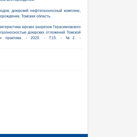
одов, доюрский нефтегазоносный комплекс,
орождение, Томская область.
ктеристика юрских разрезов Герасимовского
егазоносностью доюрских отложений Томской
я и практика. - 2020. - Т.15. - №2. -