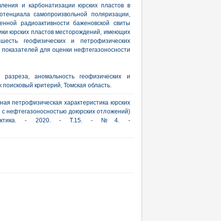
вления и карбонатизации юрских пластов в
потенциала самопроизвольной поляризации,
венной радиоактивности баженовской свиты
ики юрских пластов месторождений, имеющих
шесть геофизических и петрофизических
х показателей для оценки нефтегазоносности
о разреза, аномальность геофизических и
 поисковый критерий, Томская область.
льная петрофизическая характеристика юрских
и с нефтегазоносностью доюрских отложений)
рактика. - 2020. - Т.15. - №4. -