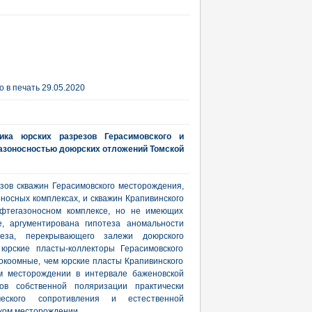
 в печать 29.05.2020
тика юрских разрезов Герасимовского и
газоносностью доюрских отложений Томской
зов скважин Герасимовского месторождения,
осных комплексах, и скважин Крапивинского
фтегазоносном комплексе, но не имеющих
, аргументирована гипотеза аномальности
реза, перекрывающего залежи доюрского
 юрские пласты-коллекторы Герасимовского
окоомные, чем юрские пласты Крапивинского
ом месторождении в интервале баженовской
ов собственной поляризации практически
ческого сопротивления и естественной
ском месторождении.