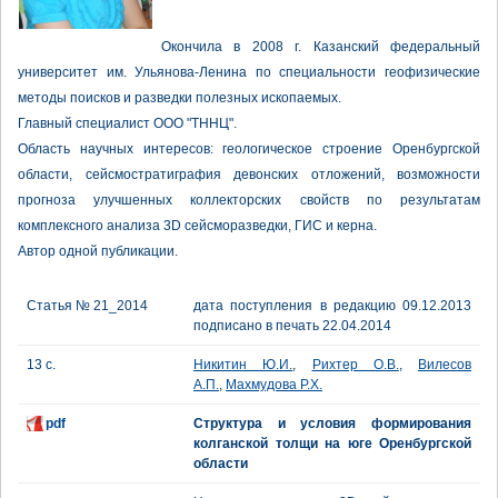
Окончила в 2008 г. Казанский федеральный
университет им. Ульянова-Ленина по специальности геофизические
методы поисков и разведки полезных ископаемых.
Главный специалист ООО "ТННЦ".
Область научных интересов: геологическое строение Оренбургской
области, сейсмостратиграфия девонских отложений, возможности
прогноза улучшенных коллекторских свойств по результатам
комплексного анализа 3D сейсморазведки, ГИС и керна.
Автор одной публикации.
Статья № 21_2014
дата поступления в редакцию 09.12.2013
подписано в печать 22.04.2014
13 с.
Никитин Ю.И.
,
Рихтер О.В.
,
Вилесов
А.П.
,
Махмудова Р.Х.
pdf
Структура и условия формирования
колганской толщи на юге Оренбургской
области