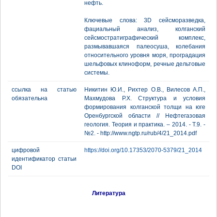
нефть.
Ключевые слова: 3D сейсморазведка,
фациальный анализ, колганский
сейсмостратиграфический комплекс,
размывавшаяся палеосуша, колебания
относительного уровня моря, проградация
шельфовых клиноформ, речные дельтовые
системы.
ссылка на статью
Никитин Ю.И., Рихтер О.В., Вилесов А.П.,
обязательна
Махмудова Р.Х. Структура и условия
формирования колганской толщи на юге
Оренбургской области // Нефтегазовая
геология. Теория и практика. – 2014. - Т.9. -
№2. - http://www.ngtp.ru/rub/4/21_2014.pdf
цифровой
https://doi.org/10.17353/2070-5379/21_2014
идентификатор статьи
DOI
Литература