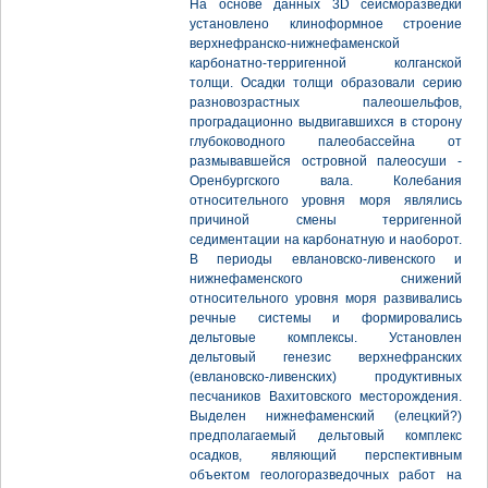
На основе данных 3D сейсморазведки
установлено клиноформное строение
верхнефранско-нижнефаменской
карбонатно-терригенной колганской
толщи. Осадки толщи образовали серию
разновозрастных палеошельфов,
проградационно выдвигавшихся в сторону
глубоководного палеобассейна от
размывавшейся островной палеосуши -
Оренбургского вала. Колебания
относительного уровня моря являлись
причиной смены терригенной
седиментации на карбонатную и наоборот.
В периоды евлановско-ливенского и
нижнефаменского снижений
относительного уровня моря развивались
речные системы и формировались
дельтовые комплексы. Установлен
дельтовый генезис верхнефранских
(евлановско-ливенских) продуктивных
песчаников Вахитовского месторождения.
Выделен нижнефаменский (елецкий?)
предполагаемый дельтовый комплекс
осадков, являющий перспективным
объектом геологоразведочных работ на