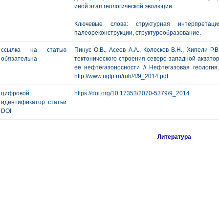
иной этап геологической эволюции.
Ключевые слова: структурная интерпретаци
палеореконструкции, структурообразование.
ссылка на статью
Пинус О.В., Асеев А.А., Колосков В.Н., Хипели Р.
обязательна
тектонического строения северо-западной аквато
ее нефтегазоносности // Нефтегазовая геология.
http://www.ngtp.ru/rub/4/9_2014.pdf
цифровой
https://doi.org/10.17353/2070-5379/9_2014
идентификатор статьи
DOI
Литература