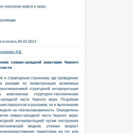
и «геология нефти и газа».
оразведка.
 в печать 06.03.2014
адежкин Д.В.
оения северо-западной акватории Черного
сности
ой и структурным строением, где проведение
ми рисками по геометризации возможных
противоречивой структурной интерпретации
а комплексная структурно-тектоническая
о-западной части Черного моря. Подобная
ние горизонтов и разломов, но и выполнение
модели на сбалансированность. Определены
ития северо-западной части Черного моря;
уктурной интерпретацией путем построения
-тектонической модели, уточнен возраст
рочение/растяжение территории на тот или