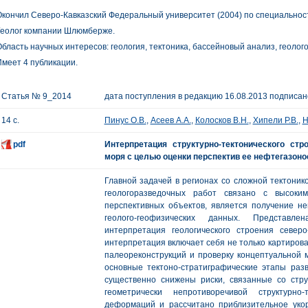
кончил Северо-Кавказский Федеральный университет (2004) по специальност
Геолог компании Шлюмберже.
бласть научных интересов: геология, тектоника, бассейновый анализ, геолог
меет 4 публикации.
Статья № 9_2014
дата поступления в редакцию 16.08.2013 подписано
14 с.
Пинус О.В.
,
Асеев А.А.
,
Колосков В.Н.
,
Хипели Р.В.
,
Н
pdf
Интерпретация структурно-тектонического стр
моря с целью оценки перспектив ее нефтегазоно
Главной задачей в регионах со сложной тектоник
геологоразведочных работ связано с высоки
перспективных объектов, является получение не
геолого-геофизических данных. Представлен
интерпретация геологического строения север
интерпретация включает себя не только картирова
палеореконструкций и проверку концептуальной 
основные тектоно-стратиграфические этапы разв
существенно снижены риски, связанные со стр
геометрически непротиворечивой структурно
деформаций и рассчитано приблизительное уко