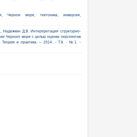
я, Черное море, тектоника, инверсия,
В., Надежкин Д.В. Интерпретация структурно-
рии Черного моря с целью оценки перспектив
 Теория и практика. – 2014. - Т.9. - №1. -