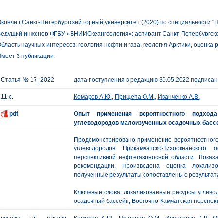
кончил Санкт-Петербургский горный университет (2020) по специальности "П
едущий инженер ФГБУ «ВНИИОкеангеология»; аспирант Санкт-Петербургског
бласть научных интересов: геология нефти и газа, геология Арктики, оценка р
меет 3 публикации.
Статья № 17_2022
дата поступления в редакцию 30.05.2022 подписано
11 с.
Комаров А.Ю.
,
Прищепа О.М.
,
Иванченко А.В.
pdf
Опыт применения вероятностного подход
углеводородов малоизученных осадочных басс
Продемонстрировано применение вероятностного 
углеводородов Прикамчатско-Тихоокеанского 
перспективной нефтегазоносной области. Пока
рекомендации. Произведена оценка локализ
полученные результаты сопоставлены с результат
Ключевые слова: локализованные ресурсы углево
осадочный бассейн, Восточно-Камчатская перспек