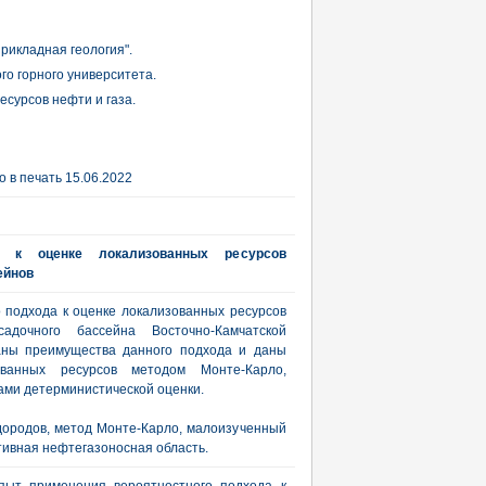
рикладная геология".
о горного университета.
есурсов нефти и газа.
 в печать 15.06.2022
а к оценке локализованных ресурсов
ейнов
подхода к оценке локализованных ресурсов
осадочного бассейна Восточно-Камчатской
заны преимущества данного подхода и даны
ованных ресурсов методом Монте-Карло,
ами детерминистической оценки.
дородов, метод Монте-Карло, малоизученный
тивная нефтегазоносная область.