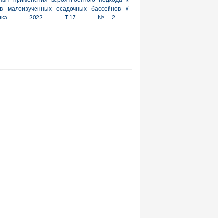
Опыт применения вероятностного подхода к
ов малоизученных осадочных бассейнов //
актика. - 2022. - Т.17. - №2. -