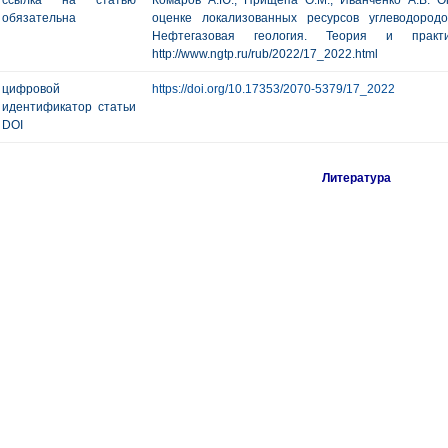
ссылка на статью
Комаров А.Ю., Прищепа О.М., Иванченко А.В. 
обязательна
оценке локализованных ресурсов углеводород
Нефтегазовая геология. Теория и пр
http://www.ngtp.ru/rub/2022/17_2022.html
цифровой
https://doi.org/10.17353/2070-5379/17_2022
идентификатор статьи
DOI
Литература