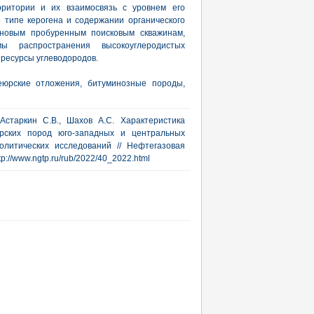
рритории и их взаимосвязь с уровнем его
 типе керогена и содержании органического
 новым пробуренным поисковым скважинам,
ы распространения высокоуглеродистых
 ресурсы углеводородов.
неюрские отложения, битуминозные породы,
Астаркин С.В., Шахов А.С. Характеристика
юрских пород юго-западных и центральных
литических исследований // Нефтегазовая
ttp://www.ngtp.ru/rub/2022/40_2022.html