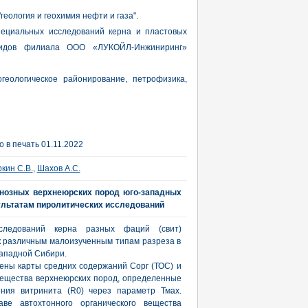
еология и геохимия нефти и газа".
специальных исследований керна и пластовых
юидов филиала ООО «ЛУКОЙЛ-Инжиниринг»
огеологическое районирование, петрофизика,
 в печать 01.11.2022
кин С.В.
,
Шахов А.С.
инозных верхнеюрских пород юго-западных
ультатам пиролитических исследований
сследований керна разных фаций (свит)
к различным малоизученным типам разреза в
Западной Сибири.
ны карты средних содержаний Сорг (ТОС) и
 вещества верхнеюрских пород, определенные
ния витринита (R0) через параметр Тмах.
ве автохтонного органического вещества