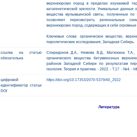
верхнеюрских пород в пределах изучаемой те
катагенетической зрелости. Уникальные данные о
вещества мулымьинской свиты, полученные по
позволяют пересмотреть региональные схем
верхнеюрских пород, содержащих в себе огромные
Ключевые слова: органическое вещество, верх
пиролитические исследования, Западная Сибирь.
ссылка на статью
Спиридонов Д.А., Немова В.Д., Матюхина Т.А., 
обязательна
органического вещества битуминозных верхне
районов Западной Сибири по результатам пиро
геология. Теория и практика. - 2022. - Т.17. - №4. - h
цифровой
https://doi.org/10.17353/2070-5379/40_2022
идентификатор статьи
DOI
Литература