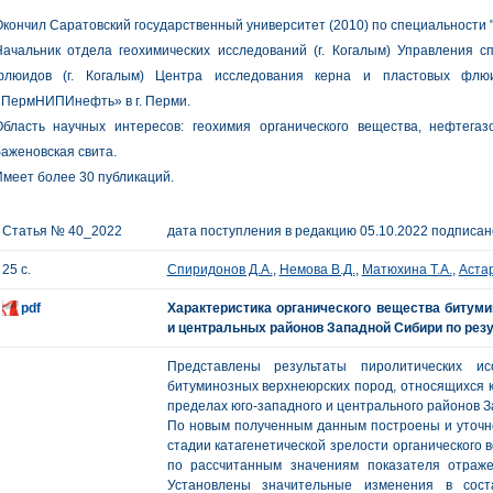
кончил Саратовский государственный университет (2010) по специальности "г
Начальник отдела геохимических исследований (г. Когалым) Управления 
флюидов (г. Когалым) Центра исследования керна и пластовых фл
«ПермНИПИнефть» в г. Перми.
Область научных интересов: геохимия органического вещества, нефтегаз
аженовская свита.
меет более 30 публикаций.
Статья № 40_2022
дата поступления в редакцию 05.10.2022 подписано
25 с.
Спиридонов Д.А.
,
Немова В.Д.
,
Матюхина Т.А.
,
Астар
pdf
Характеристика органического вещества битум
и центральных районов Западной Сибири по рез
Представлены результаты пиролитических и
битуминозных верхнеюрских пород, относящихся 
пределах юго-западного и центрального районов 
По новым полученным данным построены и уточне
стадии катагенетической зрелости органического
по рассчитанным значениям показателя отраже
Установлены значительные изменения в соста