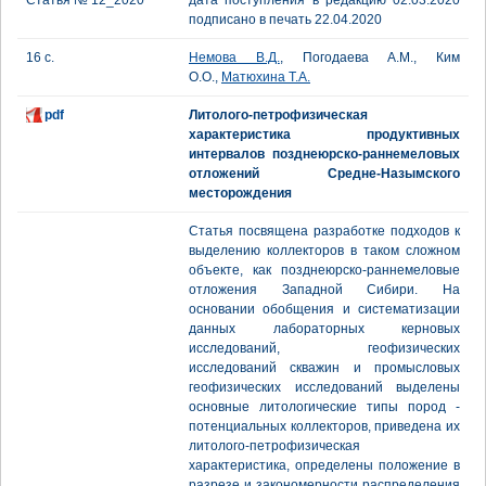
Статья № 12_2020
дата поступления в редакцию 02.03.2020
подписано в печать 22.04.2020
16 с.
Немова В.Д.
, Погодаева А.М., Ким
О.О.,
Матюхина Т.А.
pdf
Литолого-петрофизическая
характеристика продуктивных
интервалов позднеюрско-раннемеловых
отложений Средне-Назымского
месторождения
Статья посвящена разработке подходов к
выделению коллекторов в таком сложном
объекте, как позднеюрско-раннемеловые
отложения Западной Сибири. На
основании обобщения и систематизации
данных лабораторных керновых
исследований, геофизических
исследований скважин и промысловых
геофизических исследований выделены
основные литологические типы пород -
потенциальных коллекторов, приведена их
литолого-петрофизическая
характеристика, определены положение в
разрезе и закономерности распределения