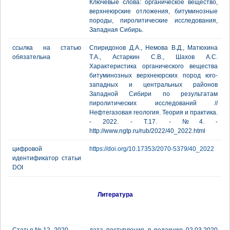
Ключевые слова: органическое вещество,
верхнеюрские отложения, битуминозные
породы, пиролитические исследования,
Западная Сибирь.
ссылка на статью
Спиридонов Д.А., Немова В.Д., Матюхина
обязательна
Т.А., Астаркин С.В., Шахов А.С.
Характеристика органического вещества
битуминозных верхнеюрских пород юго-
западных и центральных районов
Западной Сибири по результатам
пиролитических исследований //
Нефтегазовая геология. Теория и практика.
- 2022. - Т.17. - №4. -
http://www.ngtp.ru/rub/2022/40_2022.html
цифровой
https://doi.org/10.17353/2070-5379/40_2022
идентификатор статьи
DOI
Литература