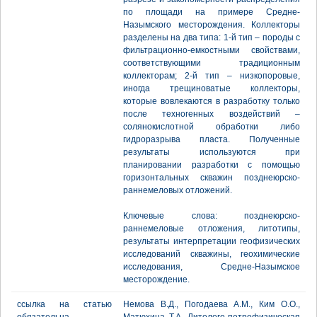
по площади на примере Средне-
Назымского месторождения. Коллекторы
разделены на два типа: 1-й тип – породы с
фильтрационно-емкостными свойствами,
соответствующими традиционным
коллекторам; 2-й тип – низкопоровые,
иногда трещиноватые коллекторы,
которые вовлекаются в разработку только
после техногенных воздействий –
солянокислотной обработки либо
гидроразрыва пласта. Полученные
результаты используются при
планировании разработки с помощью
горизонтальных скважин позднеюрско-
раннемеловых отложений.
Ключевые слова: позднеюрско-
раннемеловые отложения, литотипы,
результаты интерпретации геофизических
исследований скважины, геохимические
исследования, Средне-Назымское
месторождение.
ссылка на статью
Немова В.Д., Погодаева А.М., Ким О.О.,