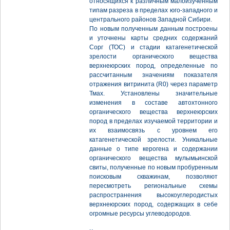
относящихся к различным малоизученным
типам разреза в пределах юго-западного и
центрального районов Западной Сибири.
По новым полученным данным построены
и уточнены карты средних содержаний
Сорг (ТОС) и стадии катагенетической
зрелости органического вещества
верхнеюрских пород, определенные по
рассчитанным значениям показателя
отражения витринита (R0) через параметр
Тмах. Установлены значительные
изменения в составе автохтонного
органического вещества верхнеюрских
пород в пределах изучаемой территории и
их взаимосвязь с уровнем его
катагенетической зрелости. Уникальные
данные о типе керогена и содержании
органического вещества мулымьинской
свиты, полученные по новым пробуренным
поисковым скважинам, позволяют
пересмотреть региональные схемы
распространения высокоуглеродистых
верхнеюрских пород, содержащих в себе
огромные ресурсы углеводородов.