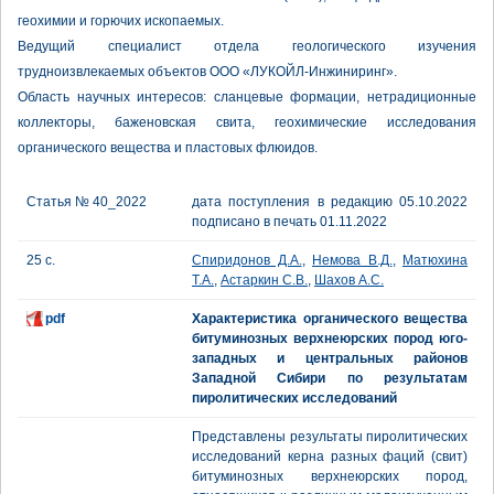
геохимии и горючих ископаемых.
Ведущий специалист отдела геологического изучения
трудноизвлекаемых объектов ООО «ЛУКОЙЛ-Инжиниринг».
Область научных интересов: сланцевые формации, нетрадиционные
коллекторы, баженовская свита, геохимические исследования
органического вещества и пластовых флюидов.
Статья № 40_2022
дата поступления в редакцию 05.10.2022
подписано в печать 01.11.2022
25 с.
Спиридонов Д.А.
,
Немова В.Д.
,
Матюхина
Т.А.
,
Астаркин С.В.
,
Шахов А.С.
pdf
Характеристика органического вещества
битуминозных верхнеюрских пород юго-
западных и центральных районов
Западной Сибири по результатам
пиролитических исследований
Представлены результаты пиролитических
исследований керна разных фаций (свит)
битуминозных верхнеюрских пород,