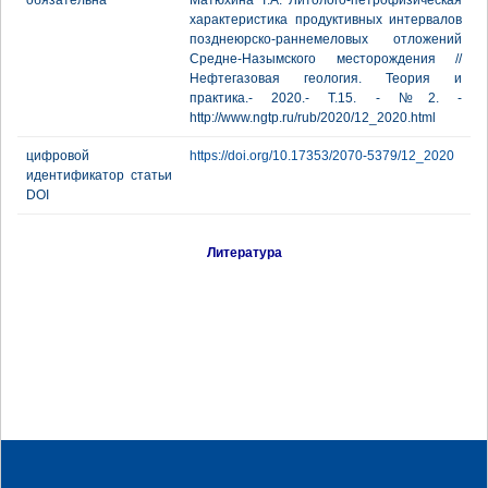
обязательна
Матюхина Т.А. Литолого-петрофизическая
характеристика продуктивных интервалов
позднеюрско-раннемеловых отложений
Средне-Назымского месторождения //
Нефтегазовая геология. Теория и
практика.- 2020.- Т.15. - №2. -
http://www.ngtp.ru/rub/2020/12_2020.html
цифровой
https://doi.org/10.17353/2070-5379/12_2020
идентификатор статьи
DOI
Литература