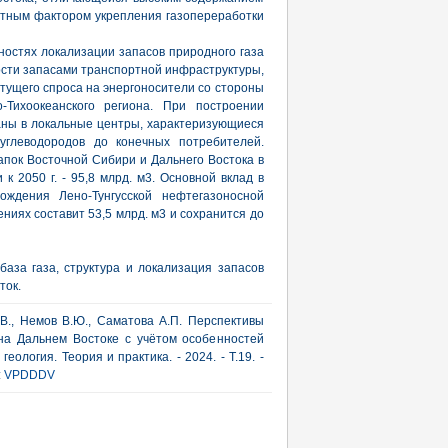
иятным фактором укрепления газопереработки
остях локализации запасов природного газа
ости запасами транспортной инфраструктуры,
тущего спроса на энергоносители со стороны
-Тихоокеанского региона. При построении
аны в локальные центры, характеризующиеся
углеводородов до конечных потребителей.
апок Восточной Сибири и Дальнего Востока в
и к 2050 г. - 95,8 млрд. м3. Основной вклад в
ождения Лено-Тунгусской нефтегазоносной
ениях составит 53,5 млрд. м3 и сохранится до
база газа, структура и локализация запасов
ток.
В., Немов В.Ю., Саматова А.П. Перспективы
на Дальнем Востоке с учётом особенностей
еология. Теория и практика. - 2024. - Т.19. -
:
VPDDDV