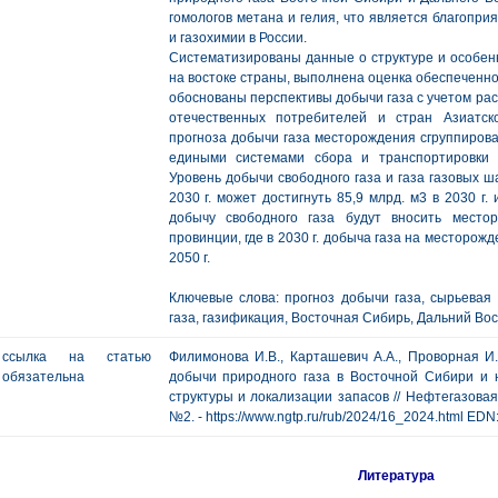
гомологов метана и гелия, что является благопр
и газохимии в России.
Систематизированы данные о структуре и особенн
на востоке страны, выполнена оценка обеспеченн
обоснованы перспективы добычи газа с учетом рас
отечественных потребителей и стран Азиатско
прогноза добычи газа месторождения сгруппиров
едиными системами сбора и транспортировки 
Уровень добычи свободного газа и газа газовых ш
2030 г. может достигнуть 85,9 млрд. м3 в 2030 г. 
добычу свободного газа будут вносить местор
провинции, где в 2030 г. добыча газа на месторожд
2050 г.
Ключевые слова: прогноз добычи газа, сырьевая 
газа, газификация, Восточная Сибирь, Дальний Вос
ссылка на статью
Филимонова И.В., Карташевич А.А., Проворная И.
обязательна
добычи природного газа в Восточной Сибири и 
структуры и локализации запасов // Нефтегазовая г
№2. - https://www.ngtp.ru/rub/2024/16_2024.html EDN
Литература