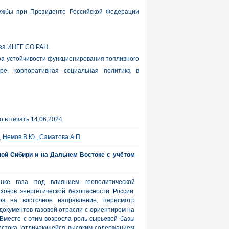
лужбы при Президенте Российской Федерации
за ИНГГ СО РАН.
ра устойчивости функционирования топливного
ре, корпоративная социальная политика в
 в печать 14.06.2024
,
Немов В.Ю.
,
Саматова А.П.
ной Сибири и на Дальнем Востоке с учётом
нке газа под влиянием геополитической
овов энергетической безопасности России.
ов на восточное направление, пересмотр
документов газовой отрасли с ориентиром на
Вместе с этим возросла роль сырьевой базы
остока, отличающейся высоким содержанием