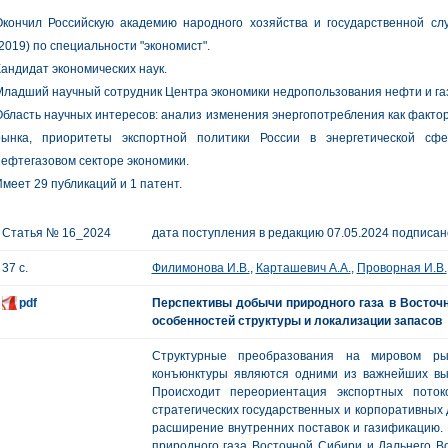
Окончил Российскую академию народного хозяйства и государственной с
2019) по специальности "экономист".
андидат экономических наук.
ладший научный сотрудник Центра экономики недропользования нефти и га
бласть научных интересов: анализ изменения энергопотребления как факто
рынка, приоритеты экспортной политики России в энергетической сфе
ефтегазовом секторе экономики.
меет 29 публикаций и 1 патент.
Статья № 16_2024
дата поступления в редакцию 07.05.2024 подписано
37 с.
Филимонова И.В.
,
Карташевич А.А.
,
Проворная И.В.
pdf
Перспективы добычи природного газа в Восточ
особенностей структуры и локализации запасов
Структурные преобразования на мировом ры
конъюнктуры являются одними из важнейших выз
Происходит переориентация экспортных поток
стратегических государственных и корпоративных 
расширение внутренних поставок и газификацию. 
природного газа Восточной Сибири и Дальнего В