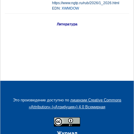
https://www.ngtp.ru/rub/2026/1_2026.html
EDN:
XWMDOW
Литература
Это произведение доступно по
лицензии Creative Commons
«Attribution» («Атрибуция») 4.0 Всемирная
Журнал