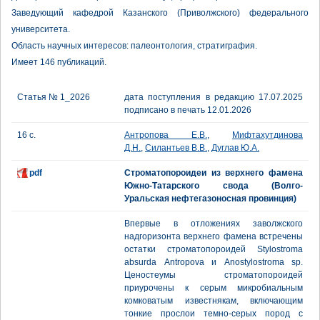
Заведующий кафедрой Казанского (Приволжского) федерального
университета.
Область научных интересов: палеонтология, стратиграфия.
Имеет 146 публикаций.
Статья № 1_2026
дата поступления в редакцию 17.07.2025
подписано в печать 12.01.2026
16 с.
Антропова Е.В.
,
Мифтахутдинова
Д.Н.
,
Силантьев В.В.
,
Дуглав Ю.А.
pdf
Строматопороидеи из верхнего фамена
Южно-Татарского свода (Волго-
Уральская нефтегазоносная провинция)
Впервые в отложениях заволжского
надгоризонта верхнего фамена встречены
остатки строматопороидей Stylostroma
absurdа Antropova и Anostylostroma sp.
Ценостеумы строматопороидей
приурочены к серым микробиальным
комковатым известнякам, включающим
тонкие прослои темно-серых пород с