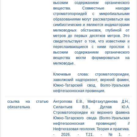
высоким содержанием органического
вещества. Совместные находки
строматопороидей с микробиальными
образованиями могут рассматриваться как
симбиотические и являются индикаторами
мелководных обстановок, глубиной от
метров до первых десятков метров. Это
свидетельствует о том, что известняки и
переслаивающиеся с ними прослои с
высоким содержанием органического
вещества могли формироваться на
мелководье.
Ключевые слова: строматопороидеи,
заволжский надгоризонт, верхний фамен,
Южно-Татарский свод, Волго-Уральская
нефтегазоносная провинция.
ссылка на статью
Антропова Е.В., Мифтахутдинова Д.Н.,
обязательна
Силантьев В.В., Дуглав Ю.А.
Строматопороидеи из верхнего фамена
Южно-Татарского свода (Волго-Уральская
нефтегазоносная провинция) //
Нефтегазовая геология. Теория и практика.
- 2026. - Т.21. - №1. -