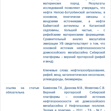
материнских пород. Результаты
исследований позволяют утверждать, что
нефти Непско-Ботуобинской антеклизы, в
основном, генетически связаны с
вендскими источниками, а нефти
Байкитской антеклизы и Катангской
седловины, большей частью, – с
рифейскими материнскими формациями.
Сравнительный анализ масштабов
эмиграции УВ свидетельствует о том, что
основной источник нефтегазоносности
домезозойского мегабассейна Сибирской
платформы – верхний протерозой (рифей
и венд).
Ключевые слова: нефтегазообразование,
рифей, венд, катагенетическое несогласие,
углеводороды, биомаркеры.
ссылка на статью
Баженова Т.К., Дахнова М.В., Можегова С.В.
обязательна
Верхний протерозой Сибирской
платформы – основной источник
нефтегазоносности её домезозойского
мегабассейна // Нефтегазовая геология.
Теория и практика. – 2011. - Т.6. - №2. -