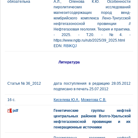
обязательна
А.Л., Оленова К.Ю. Особенности
пиролитических исследований
магнезитсодержащих пород венд-
кембрийского комплекса Лено-Тунгусской
нефтегазоносной провинции //
Нефтегазовая геология. Теория и практика.
- 2025. - Т.20. - №4. -
https://www.ngtp.ru/rub/2025/39_2025.html
EDN:
RBIKQJ
Литература
Статья № 36_2012
дата поступления в редакцию 28.05.2012
подписано в печать 25.07.2012
16 с.
Киселева Ю.А.
,
Можегова С.В.
pdf
Генетические группы нефтей
центральных районов Волго-Уральской
нефтегазоносной провинции и их
генерационные источники