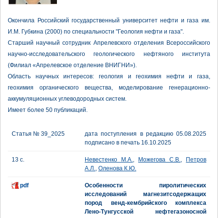
Окончила Российский государственный университет нефти и газа им.
И.М. Губкина (2000) по специальности "Геология нефти и газа".
Старший научный сотрудник Апрелевского отделения Всероссийского
научно-исследовательского геологического нефтяного института
(Филиал «Апрелевское отделение ВНИГНИ»).
Область научных интересов: геология и геохимия нефти и газа,
геохимия органического вещества, моделирование генерационно-
аккумуляционных углеводородных систем.
Имеет более 50 публикаций.
Статья № 39_2025
дата поступления в редакцию 05.08.2025
подписано в печать 16.10.2025
13 с.
Невестенко М.А.
,
Можегова С.В.
,
Петров
А.Л.
,
Оленова К.Ю.
pdf
Особенности пиролитических
исследований магнезитсодержащих
пород венд-кембрийского комплекса
Лено-Тунгусской нефтегазоносной