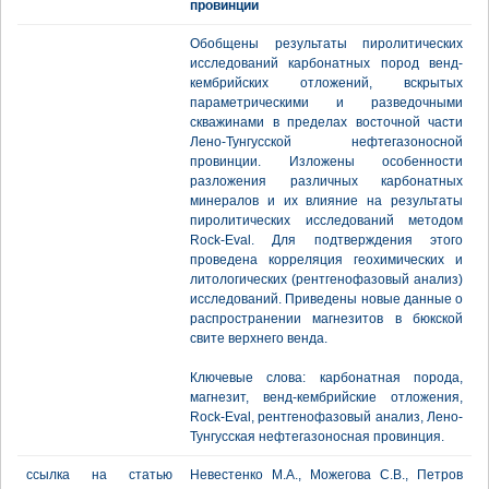
провинции
Обобщены результаты пиролитических
исследований карбонатных пород венд-
кембрийских отложений, вскрытых
параметрическими и разведочными
скважинами в пределах восточной части
Лено-Тунгусской нефтегазоносной
провинции. Изложены особенности
разложения различных карбонатных
минералов и их влияние на результаты
пиролитических исследований методом
Rock-Eval. Для подтверждения этого
проведена корреляция геохимических и
литологических (рентгенофазовый анализ)
исследований. Приведены новые данные о
распространении магнезитов в бюкской
свите верхнего венда.
Ключевые слова: карбонатная порода,
магнезит, венд-кембрийские отложения,
Rock-Eval, рентгенофазовый анализ, Лено-
Тунгусская нефтегазоносная провинция.
ссылка на статью
Невестенко М.А., Можегова С.В., Петров