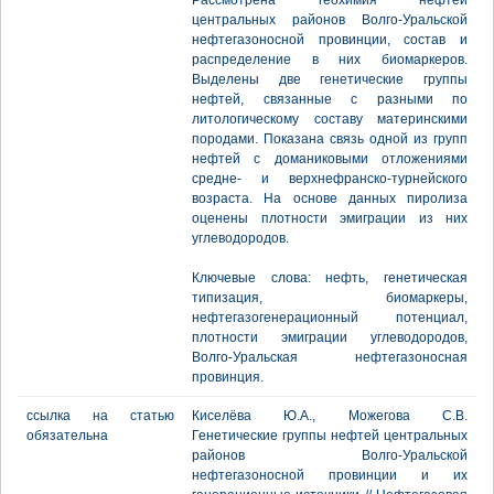
Рассмотрена геохимия нефтей
центральных районов Волго-Уральской
нефтегазоносной провинции, состав и
распределение в них биомаркеров.
Выделены две генетические группы
нефтей, связанные с разными по
литологическому составу материнскими
породами. Показана связь одной из групп
нефтей с доманиковыми отложениями
средне- и верхнефранско-турнейского
возраста. На основе данных пиролиза
оценены плотности эмиграции из них
углеводородов.
Ключевые слова: нефть, генетическая
типизация, биомаркеры,
нефтегазогенерационный потенциал,
плотности эмиграции углеводородов,
Волго-Уральская нефтегазоносная
провинция.
ссылка на статью
Киселёва Ю.А., Можегова С.В.
обязательна
Генетические группы нефтей центральных
районов Волго-Уральской
нефтегазоносной провинции и их