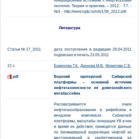
генерационные источники // Нефтегазовая
геология. Теория и практика. – 2012. - Т.7. -
№3. - http://www.ngtp.ru/rub/1/36_2012.pdf
Литература
Статья № 17_2011
дата поступления в редакцию 29.04.2011
подписано в печать 23.05.2011
21 с.
Баженова Т.К.
,
Дахнова М.В.
,
Можегова С.В.
pdf
Верхний протерозой Сибирской
платформы – основной источник
нефтегазоносности её домезозойского
мегабассейна
Рассматриваются очаги
нефтегазообразования в рифейском и
вендском комплексах Сибирской
платформы, масштабы генерации УВ в них
и время их действия; приводятся данные
по биомаркерной корреляции нефтей из
месторождений и синбитумоидов из