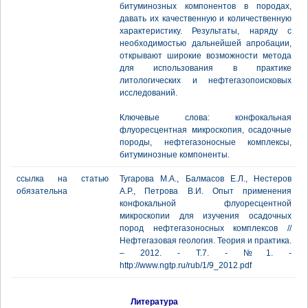
битуминозных компонентов в породах,
давать их качественную и количественную
характеристику. Результаты, наряду с
необходимостью дальнейшей апробации,
открывают широкие возможности метода
для использования в практике
литологических и нефтегазопоисковых
исследований.
Ключевые слова: конфокальная
флуоресцентная микроскопия, осадочные
породы, нефтегазоносные комплексы,
битуминозные компоненты.
ссылка на статью
Тугарова М.А., Балмасов Е.Л., Нестеров
обязательна
А.Р., Петрова В.И. Опыт применения
конфокальной флуоресцентной
микроскопии для изучения осадочных
пород нефтегазоносных комплексов //
Нефтегазовая геология. Теория и практика.
– 2012. - Т.7. - №1. -
http://www.ngtp.ru/rub/1/9_2012.pdf
Литература