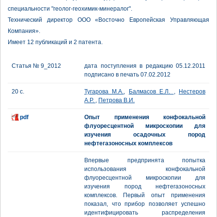
специальности "геолог-геохимик-минералог".
Технический директор ООО «Восточно Европейская Управляющая
Компания».
Имеет 12 публикаций и 2 патента.
Статья № 9_2012
дата поступления в редакцию 05.12.2011
подписано в печать 07.02.2012
20 с.
Тугарова М.А.
,
Балмасов Е.Л.
,
Нестеров
А.Р.
,
Петрова В.И.
pdf
Опыт применения конфокальной
флуоресцентной микроскопии для
изучения осадочных пород
нефтегазоносных комплексов
Впервые предпринята попытка
использования конфокальной
флуоресцентной микроскопии для
изучения пород нефтегазоносных
комплексов. Первый опыт применения
показал, что прибор позволяет успешно
идентифицировать распределения