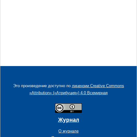
Это произведение доступно по
лицензии Creative Commons
«Attribution» («Атрибуция») 4.0 Всемирная
Журнал
О журнале