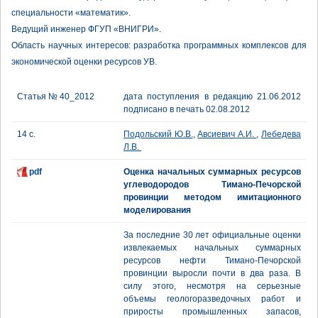
специальности «математик».
Ведущий инженер ФГУП «ВНИГРИ».
Область научных интересов: разработка программных комплексов для
экономической оценки ресурсов УВ.
Статья № 40_2012
дата поступления в редакцию 21.06.2012
подписано в печать 02.08.2012
14 с.
Подольский Ю.В.
,
Авсиевич А.И.
,
Лебедева
Л.В.
pdf
Оценка начальных суммарных ресурсов
углеводородов Тимано-Печорской
провинции методом имитационного
моделирования
За последние 30 лет официальные оценки
извлекаемых начальных суммарных
ресурсов нефти Тимано-Печорской
провинции выросли почти в два раза. В
силу этого, несмотря на серьезные
объемы геологоразведочных работ и
приросты промышленных запасов,