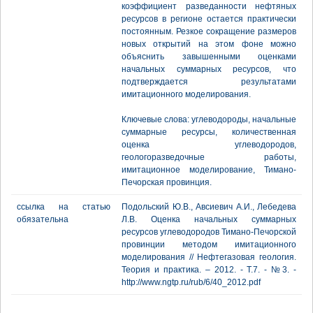
коэффициент разведанности нефтяных
ресурсов в регионе остается практически
постоянным. Резкое сокращение размеров
новых открытий на этом фоне можно
объяснить завышенными оценками
начальных суммарных ресурсов, что
подтверждается результатами
имитационного моделирования.
Ключевые слова: углеводороды, начальные
суммарные ресурсы, количественная
оценка углеводородов,
геологоразведочные работы,
имитационное моделирование, Тимано-
Печорская провинция.
ссылка на статью
Подольский Ю.В., Авсиевич А.И., Лебедева
обязательна
Л.В. Оценка начальных суммарных
ресурсов углеводородов Тимано-Печорской
провинции методом имитационного
моделирования // Нефтегазовая геология.
Теория и практика. – 2012. - Т.7. - №3. -
http://www.ngtp.ru/rub/6/40_2012.pdf