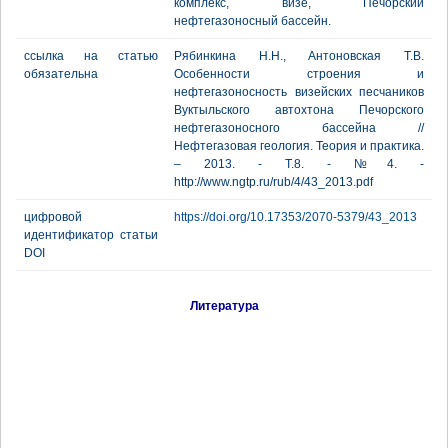
комплекс, визе, Печорский
нефтегазоносный бассейн.
ссылка на статью
Рябинкина Н.Н., Антоновская Т.В.
обязательна
Особенности строения и
нефтегазоносность визейских песчаников
Вуктыльского автохтона Печорского
нефтегазоносного бассейна //
Нефтегазовая геология. Теория и практика.
– 2013. - Т.8. - №4. -
http://www.ngtp.ru/rub/4/43_2013.pdf
цифровой
https://doi.org/10.17353/2070-5379/43_2013
идентификатор статьи
DOI
Литература