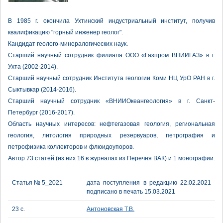
В 1985 г. окончила Ухтинский индустриальный институт, получив
квалификацию "горный инженер геолог".
Кандидат геолого-минералогических наук.
Старший научный сотрудник филиала ООО «Газпром ВНИИГАЗ» в г.
Ухта (2002-2014).
Старший научный сотрудник Института геологии Коми НЦ УрО РАН в г.
Сыктывкар (2014-2016).
Старший научный сотрудник «ВНИИОкеангеология» в г. Санкт-
Петербург (2016-2017).
Область научных интересов: нефтегазовая геология, региональная
геология, литология природных резервуаров, петрография и
петрофизика коллекторов и флюидоупоров.
Автор 73 статей (из них 16 в журналах из Перечня ВАК) и 1 монографии.
Статья № 5_2021
дата поступления в редакцию 22.02.2021
подписано в печать 15.03.2021
23 с.
Антоновская Т.В.