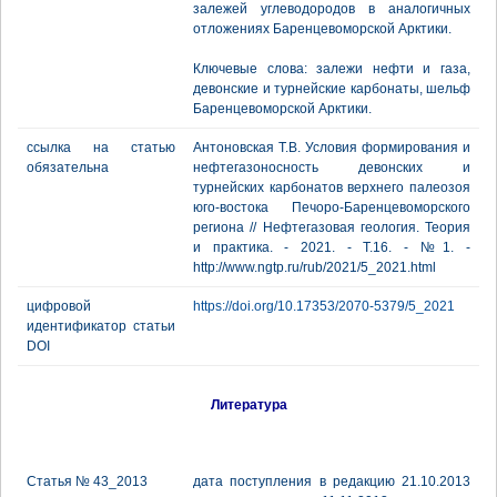
залежей углеводородов в аналогичных
отложениях Баренцевоморской Арктики.
Ключевые слова: залежи нефти и газа,
девонские и турнейские карбонаты, шельф
Баренцевоморской Арктики.
ссылка на статью
Антоновская Т.В. Условия формирования и
обязательна
нефтегазоносность девонских и
турнейских карбонатов верхнего палеозоя
юго-востока Печоро-Баренцевоморского
региона // Нефтегазовая геология. Теория
и практика. - 2021. - Т.16. - №1. -
http://www.ngtp.ru/rub/2021/5_2021.html
цифровой
https://doi.org/10.17353/2070-5379/5_2021
идентификатор статьи
DOI
Литература
Статья № 43_2013
дата поступления в редакцию 21.10.2013