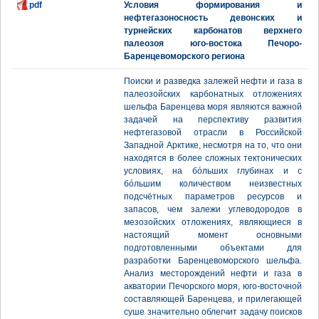
pdf
Условия формирования и
нефтегазоносность девонских и
турнейских карбонатов верхнего
палеозоя юго-востока Печоро-
Баренцевоморского региона
Поиски и разведка залежей нефти и газа в
палеозойских карбонатных отложениях
шельфа Баренцева моря являются важной
задачей на перспективу развития
нефтегазовой отрасли в Российской
Западной Арктике, несмотря на то, что они
находятся в более сложных тектонических
условиях, на бóльших глубинах и с
бóльшим количеством неизвестных
подсчётных параметров ресурсов и
запасов, чем залежи углеводородов в
мезозойских отложениях, являющиеся в
настоящий момент основными
подготовленными объектами для
разработки Баренцевоморского шельфа.
Анализ месторождений нефти и газа в
акватории Печорского моря, юго-восточной
составляющей Баренцева, и прилегающей
суше значительно облегчит задачу поисков