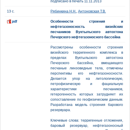
подписано в печать 11.11.2013
13 с.
Рябинкина Н.Н.
,
Антоновская Т.В.
pdf
Особенности строения и
нефтегазоносность визейских
песчаников Вуктыльского автохтона
Печорского нефтегазоносного бассейна
Рассмотрены особенности строения
визейского терригенного комплекса в
пределах Вуктыльского автохтона
Печорского бассейна, вмещающего
песчаные линзовидные тела, отмечены
перспективы его нефтегазоносности.
Делается упор на литологическую,
петрофизическую и фациальную
характеристики песчаников,
гетерогенность которых затрудняет их
сопоставление по геофизическим данным.
Разработана модель строения барового
резервуара.
Ключевые слова: терригенные отложения,
баровый резервуар, нефтегазоносный