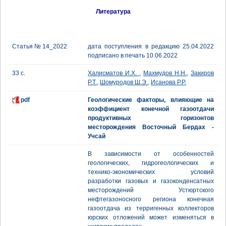
Литература
Статья № 14_2022
дата поступления в редакцию 25.04.2022
подписано в печать 10.06.2022
33 с.
Халисматов И.Х.
,
Махмудов Н.Н.
,
Закиров
Р.Т.
,
Шомуродов Ш.Э.
,
Исанова Р.Р.
pdf
Геологические факторы, влияющие на
коэффициент конечной газоотдачи
продуктивных горизонтов
месторождения Восточный Бердах -
Учсай
В зависимости от особенностей
геологических, гидрогеологических и
технико-экономических условий
разработки газовых и газоконденсатных
месторождений Устюртского
нефтегазоносного региона конечная
газоотдача из терригенных коллекторов
юрских отложений может изменяться в