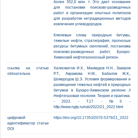
более 352,0 млн. т. Это дает основание
для постановки поисково-разведочных
работ и организации опытных полигонов
для разработки нетрадиционных методов
извлечения углеводородов.
Ключевые слова: природные битумы,
тяжелые нефти, стратиграфия, прогнозые
ресурсы битумных скоплений, постановка
поисково-разведочных работ, Бухаро-
Хивинский нефтегазоносный регион.
ссылка на статью
Халисматов И.Х., Махмудов Н.Н., Закиров
обязательна
Р.Т., Акрамова Н.М., Бабалов Ж.К.,
Шомуродов Ш.Э. Условия формирования и
размещение тяжелых нефтей и природных
битумов в Бухаро-Хивинском регионе //
Нефтегазовая геология. Теория и практика.
- 2022. - Т.17. - №3. -
http://www.ngtp.ru/rub/2022/21_2022.html
цифровой
https://doi.org/10.17353/2070-5379/21_2022
идентификатор статьи
DOI