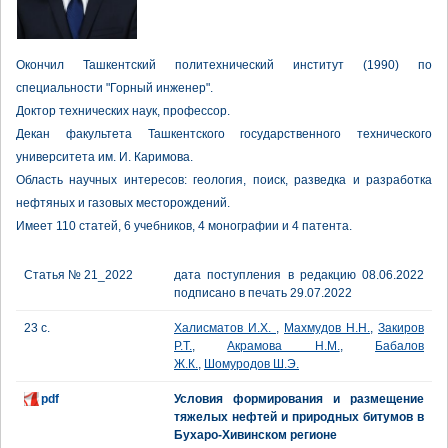
Окончил Ташкентский политехнический институт (1990) по
специальности "Горный инженер".
Доктор технических наук, профессор.
Декан факультета Ташкентского государственного технического
университета им. И. Каримова.
Область научных интересов: геология, поиск, разведка и разработка
нефтяных и газовых месторождений.
Имеет 110 статей, 6 учебников, 4 монографии и 4 патента.
Статья № 21_2022
дата поступления в редакцию 08.06.2022
подписано в печать 29.07.2022
23 с.
Халисматов И.Х.
,
Махмудов Н.Н.
,
Закиров
Р.Т.
,
Акрамова Н.М.
,
Бабалов
Ж.К.
,
Шомуродов Ш.Э.
pdf
Условия формирования и размещение
тяжелых нефтей и природных битумов в
Бухаро-Хивинском регионе