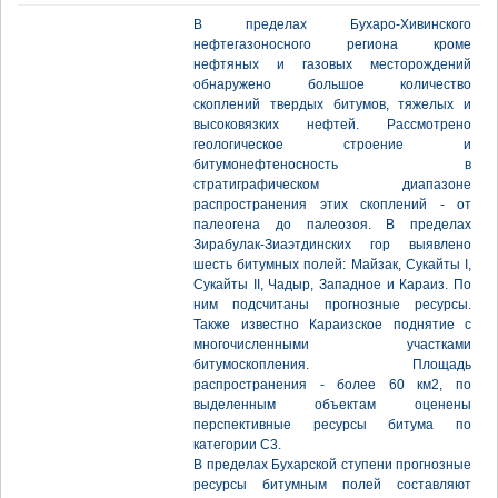
В пределах Бухаро-Хивинского
нефтегазоносного региона кроме
нефтяных и газовых месторождений
обнаружено большое количество
скоплений твердых битумов, тяжелых и
высоковязких нефтей. Рассмотрено
геологическое строение и
битумонефтеносность в
стратиграфическом диапазоне
распространения этих скоплений - от
палеогена до палеозоя. В пределах
Зирабулак-Зиаэтдинских гор выявлено
шесть битумных полей: Майзак, Сукайты I,
Сукайты II, Чадыр, Западное и Караиз. По
ним подсчитаны прогнозные ресурсы.
Также известно Караизское поднятие с
многочисленными участками
битумоскопления. Площадь
распространения - более 60 км2, по
выделенным объектам оценены
перспективные ресурсы битума по
категории С3.
В пределах Бухарской ступени прогнозные
ресурсы битумным полей составляют