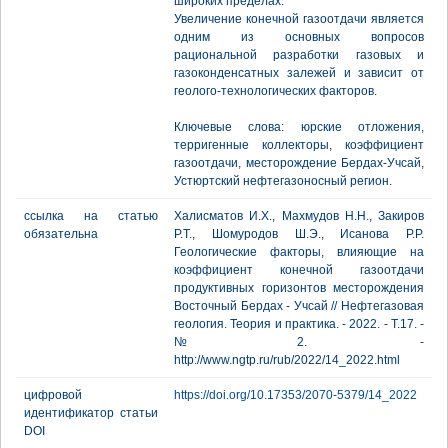
широких пределах.
Увеличение конечной газоотдачи является
одним из основных вопросов
рациональной разработки газовых и
газоконденсатных залежей и зависит от
геолого-технологических факторов.
Ключевые слова: юрские отложения,
терригенные коллекторы, коэффициент
газоотдачи, месторождение Бердах-Учсай,
Устюртский нефтегазоносный регион.
ссылка на статью
Халисматов И.Х., Махмудов Н.Н., Закиров
обязательна
Р.Т., Шомуродов Ш.Э., Исанова Р.Р.
Геологические факторы, влияющие на
коэффициент конечной газоотдачи
продуктивных горизонтов месторождения
Восточный Бердах - Учсай // Нефтегазовая
геология. Теория и практика. - 2022. - Т.17. -
№2. -
http://www.ngtp.ru/rub/2022/14_2022.html
цифровой
https://doi.org/10.17353/2070-5379/14_2022
идентификатор статьи
DOI