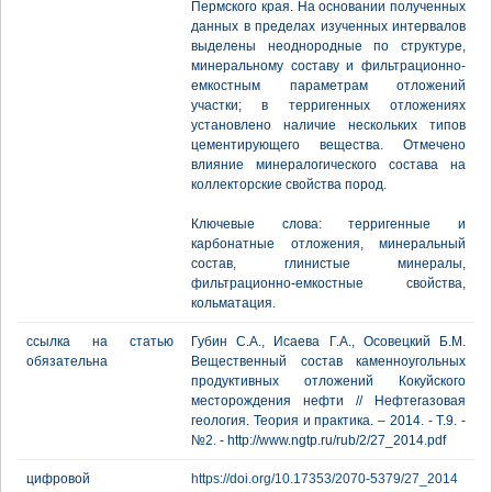
Пермского края. На основании полученных
данных в пределах изученных интервалов
выделены неоднородные по структуре,
минеральному составу и фильтрационно-
емкостным параметрам отложений
участки; в терригенных отложениях
установлено наличие нескольких типов
цементирующего вещества. Отмечено
влияние минералогического состава на
коллекторские свойства пород.
Ключевые слова: терригенные и
карбонатные отложения, минеральный
состав, глинистые минералы,
фильтрационно-емкостные свойства,
кольматация.
ссылка на статью
Губин С.А., Исаева Г.А., Осовецкий Б.М.
обязательна
Вещественный состав каменноугольных
продуктивных отложений Кокуйского
месторождения нефти // Нефтегазовая
геология. Теория и практика. – 2014. - Т.9. -
№2. - http://www.ngtp.ru/rub/2/27_2014.pdf
цифровой
https://doi.org/10.17353/2070-5379/27_2014