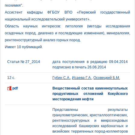
геохимия".
Ассистент кафедры ФГБОУ ВПО «Пермский государственный
национальный исследовательский университет».
Область научных интересов: литология (методы исследования
осадочных пород, диагенез и последующие изменения), минералогия,
рентгеноструктурный анализ горных пород.
Имеет 10 публикаций.
Статья № 27_2014
дата поступления в редакцию 09.04.2014
подписано в печать 26.06.2014
12 с.
Губин С.А.
,
Исаева Г.А.
,
Осовецкий Б.М.
pdf
Вещественный состав каменноугольных
продуктивных отложений Кокуйского
месторождения нефти
Представлены результаты
гранулометрических, кристаллооптических,
рентгеноструктурных и микрозондовых
исследований башкирских карбонатных и
визейских терригенных пород-коллекторов