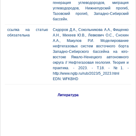
генерация углеводородов, миграция
углеводородов, Нижнепурский прогиб,
Тазовский прогиб, Западно-Сибирский
бассейн.
ссылка на статью
Сидоров Д.А., Сокольникова А.А., Фищенко
обязательна
А.Н., Михеев Ю.В., Левкович О.С., Снохин
А.А., Макулов Р.И. Моделирование
нефтегазовых систем восточного борта
Западно-Сибирского бассейна на юго-
востоке Ямало-Ненецкого автономного
округа // Нефтегазовая геология. Теория и
практика. - 2023. - Т.18. - №1. -
http://www.ngtp.ru/rub/2023/5_2023.html
EDN: WFKBHD
Литература