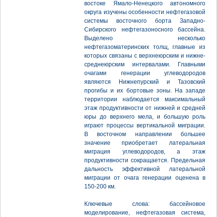
востоке Ямало-Ненецкого автономного
округа изучены особенности нефтегазовой
системы восточного борта Западно-
Сибирского нефтегазоносного бассейна.
Выделено несколько
нефтегазоматеринских толщ, главные из
которых связаны с верхнеюрским и нижне-
среднеюрским интервалами. Главными
очагами генерации углеводородов
являются Нижнепурский и Тазовский
прогибы и их бортовые зоны. На западе
территории наблюдается максимальный
этаж продуктивности от нижней и средней
юры до верхнего мела, и большую роль
играют процессы вертикальной миграции.
В восточном направлении большее
значение приобретает латеральная
миграция углеводородов, а этаж
продуктивности сокращается. Предельная
дальность эффективной латеральной
миграции от очага генерации оценена в
150-200 км.
Ключевые слова: бассейновое
моделирование, нефтегазовая система,