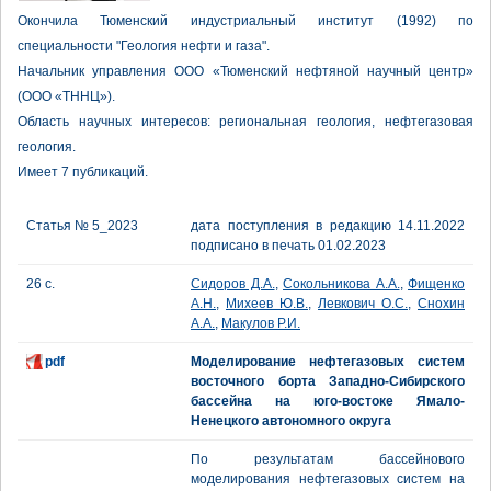
Окончила Тюменский индустриальный институт (1992) по
специальности "Геология нефти и газа".
Начальник управления ООО «Тюменский нефтяной научный центр»
(ООО «ТННЦ»).
Область научных интересов: региональная геология, нефтегазовая
геология.
Имеет 7 публикаций.
Статья № 5_2023
дата поступления в редакцию 14.11.2022
подписано в печать 01.02.2023
26 с.
Сидоров Д.А.
,
Сокольникова А.А.
,
Фищенко
А.Н.
,
Михеев Ю.В.
,
Левкович О.С.
,
Снохин
А.А.
,
Макулов Р.И.
pdf
Моделирование нефтегазовых систем
восточного борта Западно-Сибирского
бассейна на юго-востоке Ямало-
Ненецкого автономного округа
По результатам бассейнового
моделирования нефтегазовых систем на