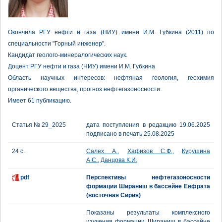
Окончила РГУ нефти и газа (НИУ) имени И.М. Губкина (2011) по
специальности "Горный инженер".
Кандидат геолого-минералогических наук.
Доцент РГУ нефти и газа (НИУ) имени И.М. Губкина
Область научных интересов: нефтяная геология, геохимия
органического вещества, прогноз нефтегазоносности.
Имеет 61 публикацию.
Статья № 29_2025
дата поступления в редакцию 19.06.2025
подписано в печать 25.08.2025
24 с.
Салех А.
,
Хафизов С.Ф.
,
Курушина
А.С.
,
Данцова К.И.
pdf
Перспективы нефтегазоносности
формации Шираниш в бассейне Евфрата
(восточная Сирия)
Показаны результаты комплексного
изучения формации Шираниш в бассейне