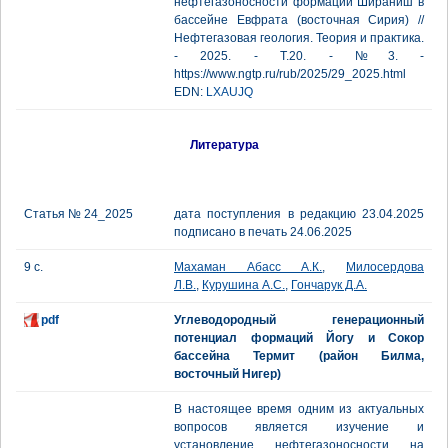
нефтегазоносности формации Шираниш в
бассейне Евфрата (восточная Сирия) //
Нефтегазовая геология. Теория и практика.
- 2025. - Т.20. - №3. -
https://www.ngtp.ru/rub/2025/29_2025.html
EDN:
LXAUJQ
Литература
Статья № 24_2025
дата поступления в редакцию 23.04.2025
подписано в печать 24.06.2025
9 с.
Махаман Абасс А.К.
,
Милосердова
Л.В.
,
Курушина А.С.
,
Гончарук Д.А.
pdf
Углеводородный генерационный
потенциал формаций Йогу и Сокор
бассейна Термит (район Билма,
восточный Нигер)
В настоящее время одним из актуальных
вопросов является изучение и
установление нефтегазоносности на