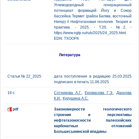
Углеводородный генерационный
потенциал формаций Йогу и Сокор
бассейна Термит (район Билма, восточный
Нигер) // Нефтегазовая геология. Теория и
практика. - 2025. - Т.20. - №2. -
https://www.ngtp.ru/rub/2025/24_2025.html
EDN:
TXOOPK
Литература
Статья № 22_2025
дата поступления в редакцию 25.03.2025
подписано в печать 11.06.2025
16 с.
Сотникова А.Г.
,
Еромасова Г.Э.
,
Данцова
К.И.
,
Курушина А.С.
pdf
Закономерности геологического
строения и перспективы
нефтегазоносности палеозойских
карбонатных отложений
Большесынинской впадины