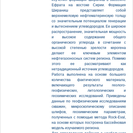
Ефрата на востоке Сирии. Формация
Шираниш представляет собой
верхнемеловую нефтематеринскую толщу
со значительным потенциалом генерации
и вытеснением углеводородов. Ее широкое
распространение, значительная мощность
и высокое содержание общего
органического углерода в сочетании с
высокой степенью зрелости керогена
делают ее ключевым элементом
нефтегазоносных систем региона. Помимо
этого ее рассматривают как
нетрадиционный источник углеводородов.
Работа выполнена на основе большего
количества фактического материала,
включающего результаты геолого-
геофизических, литологических и
геохимических исследований. Приведены
данные по геофизическим исследованиям
скважин, микроскопическому описанию
шлифов, геохимическим параметрам,
полученных с помощью метода Rock-Eval,
на основе которых построена бассейновая
модель изучаемого региона.