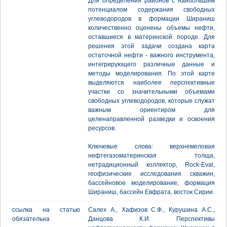
Для определения районов с наибольшим
потенциалом содержания свободных
углеводородов в формации Шираниш
количественно оценены объемы нефти,
оставшиеся в материнской породе. Для
решения этой задачи создана карта
остаточной нефти - важного инструмента,
интегрирующего различные данные и
методы моделирования. По этой карте
выделяются наиболее перспективные
участки со значительными объемами
свободных углеводородов, которые служат
важным ориентиром для
целенаправленной разведки и освоения
ресурсов.
Ключевые слова: верхнемеловая
нефтегазоматеринская толща,
нетрадиционный коллектор, Rock-Eval,
геофизические исследования скважин,
бассейновое моделирование, формация
Шираниш, бассейн Евфрата, восток Сирии.
ссылка на статью
Салех А., Хафизов С.Ф., Курушина А.С.,
обязательна
Данцова К.И. Перспективы