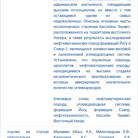
африканском континенте, обладающим
высоким потенциалом, но вместе с тем
остающимся одним из самых
недоизученных. Описаны основные черты
геологического строения бассейна Термит,
расположенного на территории восточного
Нигера, а также результаты исследований
нефтематеринских пород формаций Йогу и
Сокор-1, являющихся элементами меловой
и палеогеновой углеводородных систем.
Установлено, что изученные образцы
аргиллитов - нефтематеринские породы,
находящимися на высоких стадиях
катагенетического преобразования, из
которых эмигрировало значительное
количество углеводородов.
Ключевые слова: нефтематеринская
порода, углеводородная система,
формация Йогу, формация Сокор,
нефтегазоносность, бассейн Термит,
Восточный Нигер.
ссылка на статью
Махаман Абасс А.К., Милосердова Л.В.,
обязательна
Курушина А.С., Гончарук Д.А.