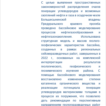
С целью выявления пространственных
закономерностей распределения очагов
генерации углеводородов и возможных
скоплений нефти и газа в осадочном чехле
Большесынинской впадины
Предуральского краевого прогиба
проведено бассейновое моделирование
процессов нефтегазообразования и
нефтегазонакопления. Использована
структурная модель и массив геолого-
геофизических характеристик бассейна,
созданных в рамках региональных
сейсморазведочных работ, завершенных в
2022 г., основанных на комплексной
интерпретации результатов
геологического, геофизического и
геохимического изучения района. С
помощью бассейнового моделирования
восстановлено изменение степени
катагенеза органического вещества и
реализации потенциала генерации
углеводородов материнскими толщами в
процессе их погружения, что позволило
дать рекомендации по перспективным
направлениям геологоразведочных работ