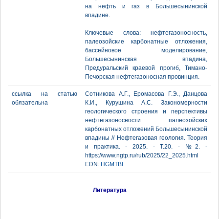
на нефть и газ в Большесынинской
впадине.
Ключевые слова: нефтегазоносность,
палеозойские карбонатные отложения,
бассейновое моделирование,
Большесынинская впадина,
Предуральский краевой прогиб, Тимано-
Печорская нефтегазоносная провинция.
ссылка на статью
Сотникова А.Г., Еромасова Г.Э., Данцова
обязательна
К.И., Курушина А.С. Закономерности
геологического строения и перспективы
нефтегазоносности палеозойских
карбонатных отложений Большесынинской
впадины // Нефтегазовая геология. Теория
и практика. - 2025. - Т.20. - №2. -
https://www.ngtp.ru/rub/2025/22_2025.html
EDN:
HGMTBI
Литература