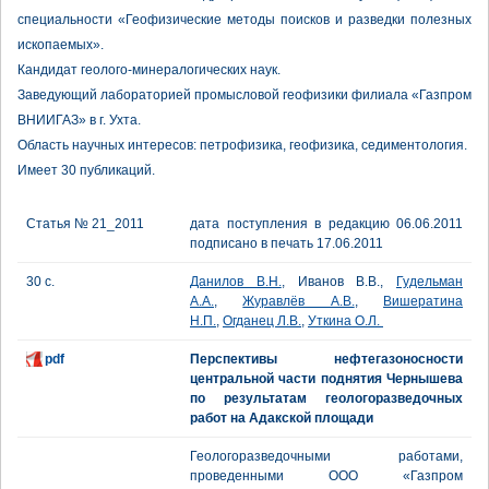
специальности «Геофизические методы поисков и разведки полезных
ископаемых».
Кандидат геолого-минералогических наук.
Заведующий лабораторией промысловой геофизики филиала «Газпром
ВНИИГАЗ» в г. Ухта.
Область научных интересов: петрофизика, геофизика, седиментология.
Имеет 30 публикаций.
Статья № 21_2011
дата поступления в редакцию 06.06.2011
подписано в печать 17.06.2011
30 с.
Данилов В.Н.
, Иванов В.В.,
Гудельман
А.А.
,
Журавлёв А.В.
,
Вишератина
Н.П.
,
Огданец Л.В.
,
Уткина О.Л.
pdf
Перспективы нефтегазоносности
центральной части поднятия Чернышева
по результатам геологоразведочных
работ на Адакской площади
Геологоразведочными работами,
проведенными ООО «Газпром