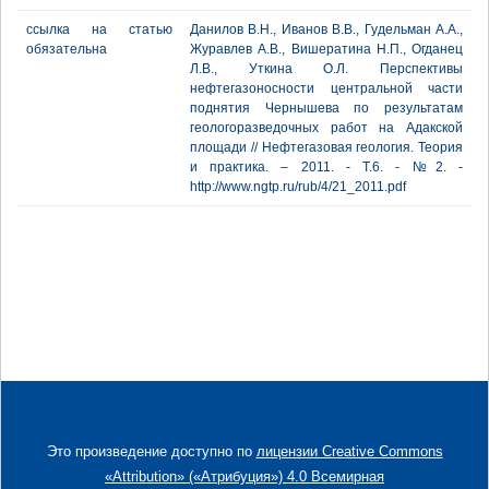
ссылка на статью
Данилов В.Н., Иванов В.В., Гудельман А.А.,
обязательна
Журавлев А.В., Вишератина Н.П., Огданец
Л.В., Уткина О.Л. Перспективы
нефтегазоносности центральной части
поднятия Чернышева по результатам
геологоразведочных работ на Адакской
площади // Нефтегазовая геология. Теория
и практика. – 2011. - Т.6. - №2. -
http://www.ngtp.ru/rub/4/21_2011.pdf
Это произведение доступно по
лицензии Creative Commons
«Attribution» («Атрибуция») 4.0 Всемирная