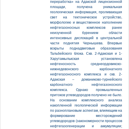
переработка» на Адакской лицензионной
площади, получена уникальная
геологическая информация, проливающая
свет на тектоническое устройство,
морфологию и вещественное наполнение
нефтегазоносных комплексов ранее
неизученной бурением области
интенсивных дислокаций в центральной
части поднятия Чернышева. Впервые
вскрыты поднадвиговые образования
Тальбейского блока. Скв. 2-Адакская и 1-
Харутамылькская установлена
нефтеносность среднеордовикско-
нижнедевонского карбонатного
нефтегазоносного комплекса и скв. 2-
Адакская – доманиково-турнейского
карбонатного нефтегазоносного
комплекса. Однако промышленных
притоков углеводородов получено не было.
На основании комплексного анализа
накопленной геологической информации
по разноплановым аспектам, влияющим на
формирование месторождений
углеводородов (закономерности процессов
нефтегазогенерации и аккумуляции;