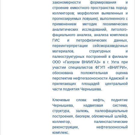
закономерности формирования и
строение емкостного пространства пород-
коллекторов; морфология выявленных и
прогнозируемых ловушек), выполненного с
применением методик геохимических
аналитических исследований, литолого-
фациального анализа, анализа комплекса
ГИС и петрофизических данных,
переинтерпретации сейсморазведочных
материалов, структурных и
палеоструктурных построений в филиале
ООО «Газпром ВНИИГАЗ» в г. Ухта при
участии специалистов ФГУП «ВНИГРИ»,
обоснована положительная оценка
перспектив нефтегазоносности Адакской и
прилегающих площадей центральной
части поднятия Чернышева.
Ключевые слова: нефть, поднятие
Чернышева, надвиговая система,
структура, залежь, палеофациальные
построения, биогерм, обломочный шлейф,
коллектор, палинспастические
реконструкции, нефтегазоносный
комплекс.