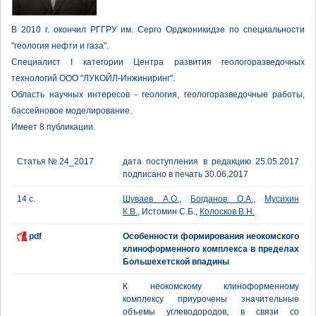
В 2010 г. окончил РГГРУ им. Серго Орджоникидзе по специальности
"геология нефти и газа".
Специалист I категории Центра развития геологоразведочных
технологий ООО "ЛУКОЙЛ-Инжиниринг".
Область научных интересов - геология, геологоразведочные работы,
бассейновое моделирование.
Имеет 8 публикации.
Статья № 24_2017
дата поступления в редакцию 25.05.2017
подписано в печать 30.06.2017
14 с.
Шуваев А.О.
,
Богданов О.А.
,
Мусихин
К.В.
, Истомин С.Б.,
Колосков В.Н.
pdf
Особенности формирования неокомского
клиноформенного комплекса в пределах
Большехетской впадины
К неокомскому клиноформенному
комплексу приурочены значительные
объемы углеводородов, в связи со