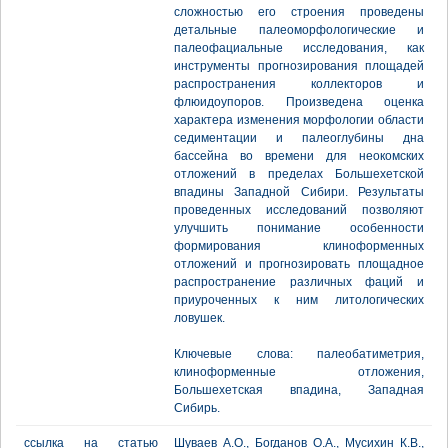
сложностью его строения проведены
детальные палеоморфологические и
палеофациальные исследования, как
инструменты прогнозирования площадей
распространения коллекторов и
флюидоупоров. Произведена оценка
характера изменения морфологии области
седиментации и палеоглубины дна
бассейна во времени для неокомских
отложений в пределах Большехетской
впадины Западной Сибири. Результаты
проведенных исследований позволяют
улучшить понимание особенности
формирования клиноформенных
отложений и прогнозировать площадное
распространение различных фаций и
приуроченных к ним литологических
ловушек.
Ключевые слова: палеобатиметрия,
клиноформенные отложения,
Большехетская впадина, Западная
Сибирь.
ссылка на статью
Шуваев А.О., Богданов О.А., Мусихин К.В.,