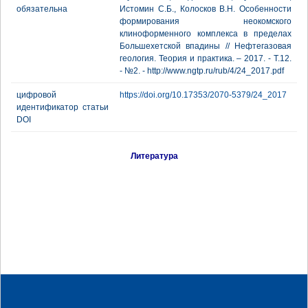
обязательна
Истомин С.Б., Колосков В.Н. Особенности
формирования неокомского
клиноформенного комплекса в пределах
Большехетской впадины // Нефтегазовая
геология. Теория и практика. – 2017. - Т.12.
- №2. - http://www.ngtp.ru/rub/4/24_2017.pdf
цифровой
https://doi.org/10.17353/2070-5379/24_2017
идентификатор статьи
DOI
Литература