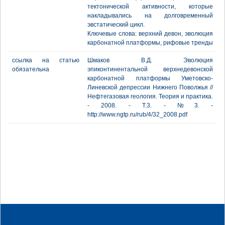
тектонической активности, которые
накладывались на долговременный
эвстатический цикл.
Ключевые слова: верхний девон, эволюция
карбонатной платформы, рифовые тренды
ссылка на статью
Шмаков В.Д. Эволюция
обязательна
эпиконтинентальной верхнедевонской
карбонатной платформы Уметовско-
Линевской депрессии Нижнего Поволжья //
Нефтегазовая геология. Теория и практика.
- 2008. - Т.3. - №3. -
http://www.ngtp.ru/rub/4/32_2008.pdf