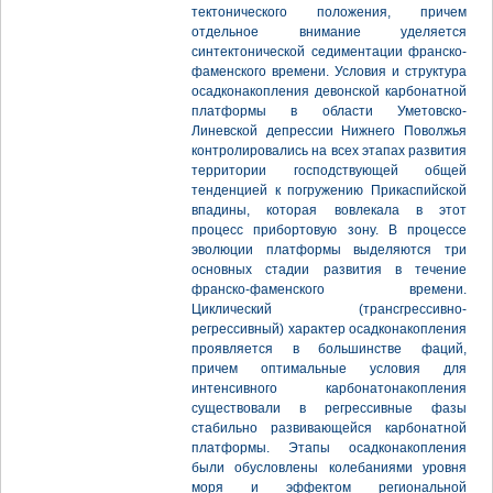
тектонического положения, причем
отдельное внимание уделяется
синтектонической седиментации франско-
фаменского времени. Условия и структура
осадконакопления девонской карбонатной
платформы в области Уметовско-
Линевской депрессии Нижнего Поволжья
контролировались на всех этапах развития
территории господствующей общей
тенденцией к погружению Прикаспийской
впадины, которая вовлекала в этот
процесс прибортовую зону. В процессе
эволюции платформы выделяются три
основных стадии развития в течение
франско-фаменского времени.
Циклический (трансгрессивно-
регрессивный) характер осадконакопления
проявляется в большинстве фаций,
причем оптимальные условия для
интенсивного карбонатонакопления
существовали в регрессивные фазы
стабильно развивающейся карбонатной
платформы. Этапы осадконакопления
были обусловлены колебаниями уровня
моря и эффектом региональной