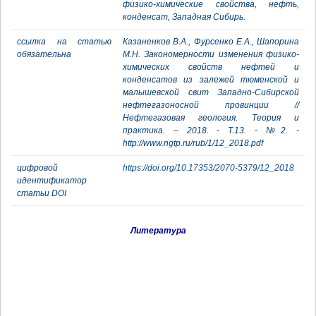
физико-химические свойства, нефть,
конденсат, Западная Сибирь.
ссылка на статью
Казаненков В.А., Фурсенко Е.А., Шапорина
обязательна
М.Н. Закономерности изменения физико-
химических свойств нефтей и
конденсатов из залежей тюменской и
малышевской свит Западно-Сибирской
нефтегазоносной провинции //
Нефтегазовая геология. Теория и
практика. – 2018. - Т.13. - №2. -
http://www.ngtp.ru/rub/1/12_2018.pdf
цифровой
https://doi.org/10.17353/2070-5379/12_2018
идентификатор
статьи DOI
Литература