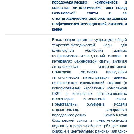
породообразующих компонентов и
основные литологические типы пород
баженовской свиты и её
стратиграфических аналогов по данным
геофизических исследований скважин и
керна
В настоящее время не существует общей
теоретико-методической базы для
комплексной обработки данных
геофизических исследований скважин в
интервалах баженовской свиты, включая
литологическую интерпретацию.
Приведена методика проведения
литологической интерпретации данных
геофизических исследований скважин (с
использованием каротажных комплексов
СКЛ) в интервалах нетрадиционных
коллекторов баженовской свиты.
Представлены объёмные модели
относительного содержания
породообразующих компонентов
баженовской свиты и нижнетутлеймской
подсвиты в разрезах более трёх десятков
скважин в центральных районах Западно-