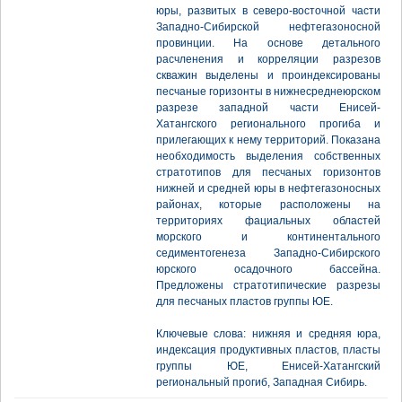
юры, развитых в северо-восточной части
Западно-Сибирской нефтегазоносной
провинции. На основе детального
расчленения и корреляции разрезов
скважин выделены и проиндексированы
песчаные горизонты в нижнесреднеюрском
разрезе западной части Енисей-
Хатангского регионального прогиба и
прилегающих к нему территорий. Показана
необходимость выделения собственных
стратотипов для песчаных горизонтов
нижней и средней юры в нефтегазоносных
районах, которые расположены на
территориях фациальных областей
морского и континентального
седиментогенеза Западно-Сибирского
юрского осадочного бассейна.
Предложены стратотипические разрезы
для песчаных пластов группы ЮЕ.
Ключевые слова: нижняя и средняя юра,
индексация продуктивных пластов, пласты
группы ЮЕ, Енисей-Хатангский
региональный прогиб, Западная Сибирь.