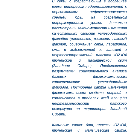
В связи с возрастающим в последнее
время интересом недропользователей к
перспективам нефтегазоносности
средней юры, на современном
информационном уровне детально
рассмотрены закономерности изменения
качественных свойств углеводородных
флюидов (плотность, вязкость, газовый
фактор, содержание: серы, парафинов,
смол и асфальтенов) из залежей и
нефтегазопроявлений пластов Ю2-Ю4
тюменской и малышевской свит
(Западная Сибирь). Представлены
результаты сравнительного анализа
базовых физико-химических
характеристик углеводородных
флюидов. Построены карты изменения
физико-химических свойств нефтей и
конденсатов в пределах всей площади
нефтегазоносности батского
резервуара на территории Западной
Сибири.
Ключевые слова: бат, пласты Ю2-Ю4,
тюменская и малышевская свиты,