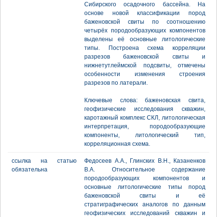
Сибирского осадочного бассейна. На
основе новой классификации пород
баженовской свиты по соотношению
четырёх породообразующих компонентов
выделены её основные литологические
типы. Построена схема корреляции
разрезов баженовской свиты и
нижнетутлеймской подсвиты, отмечены
особенности изменения строения
разрезов по латерали.
Ключевые слова: баженовская свита,
геофизические исследования скважин,
каротажный комплекс СКЛ, литологическая
интерпретация, породообразующие
компоненты, литологический тип,
корреляционная схема.
ссылка на статью
Федосеев А.А., Глинских В.Н., Казаненков
обязательна
В.А. Относительное содержание
породообразующих компонентов и
основные литологические типы пород
баженовской свиты и её
стратиграфических аналогов по данным
геофизических исследований скважин и