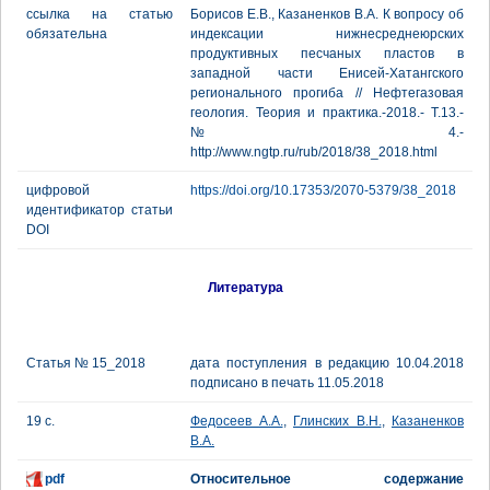
ссылка на статью
Борисов Е.В., Казаненков В.А. К вопросу об
обязательна
индексации нижнесреднеюрских
продуктивных песчаных пластов в
западной части Енисей-Хатангского
регионального прогиба // Нефтегазовая
геология. Теория и практика.-2018.- Т.13.-
№4.-
http://www.ngtp.ru/rub/2018/38_2018.html
цифровой
https://doi.org/10.17353/2070-5379/38_2018
идентификатор статьи
DOI
Литература
Статья № 15_2018
дата поступления в редакцию 10.04.2018
подписано в печать 11.05.2018
19 с.
Федосеев А.А.
,
Глинских В.Н.
,
Казаненков
В.А.
pdf
Относительное содержание