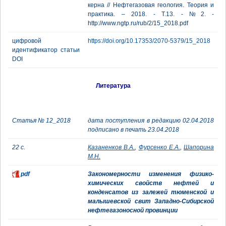
керна // Нефтегазовая геология. Теория и
практика. – 2018. - Т.13. - №2. -
http://www.ngtp.ru/rub/2/15_2018.pdf
цифровой
https://doi.org/10.17353/2070-5379/15_2018
идентификатор статьи
DOI
Литература
Статья № 12_2018
дата поступления в редакцию 02.04.2018
подписано в печать 23.04.2018
22 с.
Казаненков В.А.
,
Фурсенко Е.А.
,
Шапорина
М.Н.
pdf
Закономерности изменения физико-
химических свойств нефтей и
конденсатов из залежей тюменской и
малышевской свит Западно-Сибирской
нефтегазоносной провинции