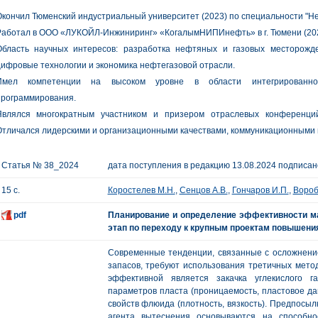
кончил Тюменский индустриальный университет (2023) по специальности "Не
Работал в ООО «ЛУКОЙЛ-Инжиниринг» «КогалымНИПИнефть» в г. Тюмени (202
Область научных интересов: разработка нефтяных и газовых месторожд
ифровые технологии и экономика нефтегазовой отрасли.
Имел компетенции на высоком уровне в области интегрированног
программирования.
Являлся многократным участником и призером отраслевых конференций,
тличался лидерскими и организационными качествами, коммуникационными
Статья № 38_2024
дата поступления в редакцию 13.08.2024 подписано
15 с.
Коростелев М.Н.
,
Сенцов А.В.
,
Гончаров И.П.
,
Вороб
pdf
Планирование и определение эффективности ма
этап по переходу к крупным проектам повышени
Современные тенденции, связанные с осложнени
запасов, требуют использования третичных мето
эффективной является закачка углекислого г
параметров пласта (проницаемость, пластовое да
свойств флюида (плотность, вязкость). Предпосылк
агента вытеснения основываются на способно