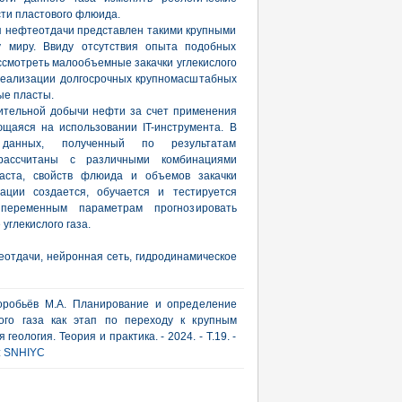
сти пластового флюида.
я нефтеотдачи представлен такими крупными
у миру. Ввиду отсутствия опыта подобных
ссмотреть малообъемные закачки углекислого
 реализации долгосрочных крупномасштабных
ые пласты.
ительной добычи нефти за счет применения
ющаяся на использовании IT-инструмента. В
данных, полученный по результатам
 рассчитаны с различными комбинациями
ласта, свойств флюида и объемов закачки
ации создается, обучается и тестируется
переменным параметрам прогнозировать
углекислого газа.
еотдачи, нейронная сеть, гидродинамическое
Воробьёв М.А. Планирование и определение
ого газа как этап по переходу к крупным
ология. Теория и практика. - 2024. - Т.19. -
:
SNHIYC