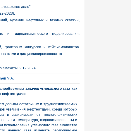
фтегазовое дело".
2-2023).
ений, бурение нефтяных и газовых скважин,
о и гидродинамического моделирования,
 грантовых конкурсов и кейс-чемпионатов.
 навыками и дисциплинированностью.
 в печать 09.12.2024
ьёв М.А.
лообъемных закачек углекислого газа как
я нефтеотдачи
ем добычи остаточных и трудноизвлекаемых
дов увеличения нефтеотдачи, среди которых
аза в зависимости от геолого-физических
вление и температура, водонасыщенность) и
и использования углекислого газа в качестве
сти данного газа изменять реологические