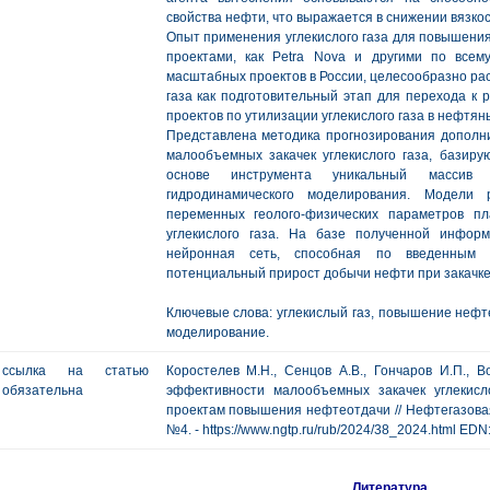
свойства нефти, что выражается в снижении вязко
Опыт применения углекислого газа для повышени
проектами, как Petra Nova и другими по всем
масштабных проектов в России, целесообразно ра
газа как подготовительный этап для перехода к
проектов по утилизации углекислого газа в нефтян
Представлена методика прогнозирования дополн
малообъемных закачек углекислого газа, базиру
основе инструмента уникальный массив 
гидродинамического моделирования. Модели
переменных геолого-физических параметров п
углекислого газа. На базе полученной информ
нейронная сеть, способная по введенным 
потенциальный прирост добычи нефти при закачке 
Ключевые слова: углекислый газ, повышение нефт
моделирование.
ссылка на статью
Коростелев М.Н., Сенцов А.В., Гончаров И.П., 
обязательна
эффективности малообъемных закачек углекисл
проектам повышения нефтеотдачи // Нефтегазовая ге
№4. - https://www.ngtp.ru/rub/2024/38_2024.html EDN
Литература