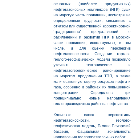
основных (наиболее продуктивных)
нефтегазоносных комплексов (НГК) суши
на морскую часть провинции, несмотря на
определенные трудности, связанные с
отказом или существенной корректировкой
'традиционных' представлений о
расчленении и развитии НГК в морской
части провинции, используемых, в том
числе, и для оценки перспектив
нефтегазоносности. Создание каркаса
геолого-геофизической модели позволило
уточнить тектоническое и
нефтегазогеологическое районирование
на морском продолжении ТПП, а также
количественную оценку ресурсов нефти и
газа, особенно в районах их повышенной
концентрации. Определены три
принципиально новые направления
геологоразведочных работ на нефть и газ.
Ключевые слова: перспективы
нефтегазоносности, геолого-
геофизическая модель, Тимано-Печорский
бассейн, фациальная зональность,
направления геологоразведочных работ.