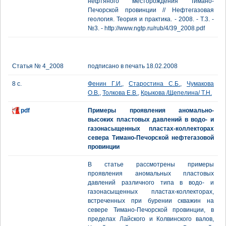
нефтяного месторождения Тимано-
Печорской провинции // Нефтегазовая
геология. Теория и практика. - 2008. - Т.3. -
№3. - http://www.ngtp.ru/rub/4/39_2008.pdf
Статья № 4_2008
подписано в печать 18.02.2008
8 с.
Фенин Г.И.
,
Старостина С.Б.
,
Чумакова
О.В.
,
Толкова Е.В.
,
Крыкова /Щепелина/ Т.Н.
pdf
Примеры проявления аномально-
высоких пластовых давлений в водо- и
газонасыщенных пластах-коллекторах
севера Тимано-Печорской нефтегазовой
провинции
В статье рассмотрены примеры
проявления аномальных пластовых
давлений различного типа в водо- и
газонасыщенных пластах-коллекторах,
встреченных при бурении скважин на
севере Тимано-Печорской провинции, в
пределах Лайского и Колвинского валов,