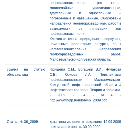
нефтегазонакопления трех типов:
многослойные унаследованные,
двухслойные и однослойные –
погребенные и навешенные. Обоснованы
направления геологоразведочных работ в
зависимости от типизации зон
нефтегазонакопления.
Ключевые слова: природные резервуары,
начальные прогнозные ресурсы, зоны
нефтегазонакопления, направления
геологоразведочных работ,
Малоземельско-Колгуевская область.
ссылка на статью
Прищепа О.М., Богацкий В.И., Чумакова
обязательна
О.В., Орлова Л.А. Перспективы
нефтегазоносности Малоземельско-
Колгуевской нефтегазоносной области //
Нефтегазовая геология. Теория и практика.
- 2009. - Т.4. - №4. -
http://www.ngtp.ru/rub/6/46_2009.pdf
Статья № 36_2009
дата поступления в редакцию 19.09.2009
подписано в печать 30.09.2009