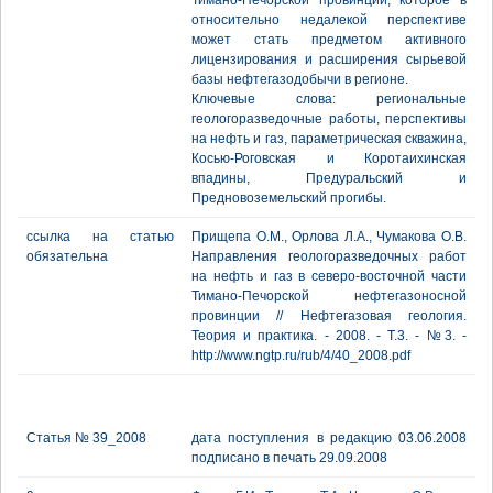
Тимано-Печорской провинции, которое в
относительно недалекой перспективе
может стать предметом активного
лицензирования и расширения сырьевой
базы нефтегазодобычи в регионе.
Ключевые слова: региональные
геологоразведочные работы, перспективы
на нефть и газ, параметрическая скважина,
Косью-Роговская и Коротаихинская
впадины, Предуральский и
Предновоземельский прогибы.
ссылка на статью
Прищепа О.М., Орлова Л.А., Чумакова О.В.
обязательна
Направления геологоразведочных работ
на нефть и газ в северо-восточной части
Тимано-Печорской нефтегазоносной
провинции // Нефтегазовая геология.
Теория и практика. - 2008. - Т.3. - №3. -
http://www.ngtp.ru/rub/4/40_2008.pdf
Статья № 39_2008
дата поступления в редакцию 03.06.2008
подписано в печать 29.09.2008