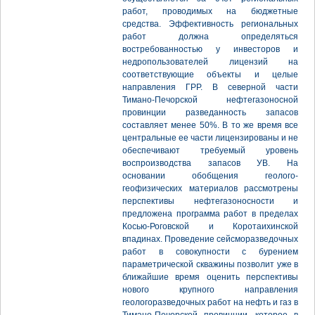
работ, проводимых на бюджетные
средства. Эффективность региональных
работ должна определяться
востребованностью у инвесторов и
недропользователей лицензий на
соответствующие объекты и целые
направления ГРР. В северной части
Тимано-Печорской нефтегазоносной
провинции разведанность запасов
составляет менее 50%. В то же время все
центральные ее части лицензированы и не
обеспечивают требуемый уровень
воспроизводства запасов УВ. На
основании обобщения геолого-
геофизических материалов рассмотрены
перспективы нефтегазоносности и
предложена программа работ в пределах
Косью-Роговской и Коротаихинской
впадинах. Проведение сейсморазведочных
работ в совокупности с бурением
параметрической скважины позволит уже в
ближайшие время оценить перспективы
нового крупного направления
геологоразведочных работ на нефть и газ в