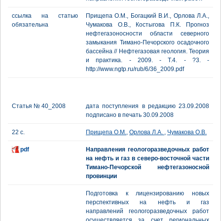
ссылка на статью
Прищепа О.М., Богацкий В.И., Орлова Л.А.,
обязательна
Чумакова О.В., Костыгова П.К. Прогноз
нефтегазоносности области северного
замыкания Тимано-Печорского осадочного
бассейна // Нефтегазовая геология. Теория
и практика. - 2009. - Т.4. - ?3. -
http://www.ngtp.ru/rub/6/36_2009.pdf
Статья № 40_2008
дата поступления в редакцию 23.09.2008
подписано в печать 30.09.2008
22 с.
Прищепа О.М.
,
Орлова Л.А.
,
Чумакова О.В.
pdf
Направления геологоразведочных работ
на нефть и газ в северо-восточной части
Тимано-Печорской нефтегазоносной
провинции
Подготовка к лицензированию новых
перспективных на нефть и газ
направлений геологоразведочных работ
осуществляется за счет региональных