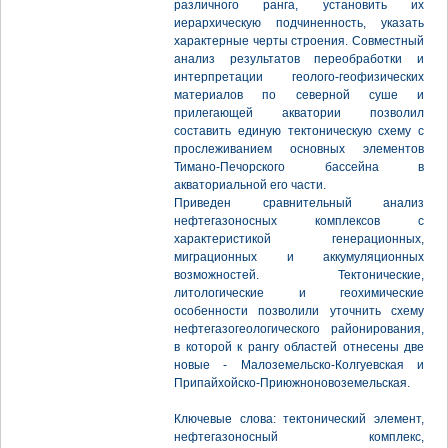
различного ранга, установить их
иерархическую подчиненность, указать
характерные черты строения. Совместный
анализ результатов переобработки и
интерпретации геолого-геофизических
материалов по северной суше и
прилегающей акватории позволил
составить единую тектоническую схему с
прослеживанием основных элементов
Тимано-Печорского бассейна в
акваториальной его части.
Приведен сравнительный анализ
нефтегазоносных комплексов с
характеристикой генерационных,
миграционных и аккумуляционных
возможностей. Тектонические,
литологические и геохимические
особенности позволили уточнить схему
нефтегазогеологического районирования,
в которой к рангу областей отнесены две
новые - Малоземельско-Колгуевская и
Припайхойско-Приюжноновоземельская.
Ключевые слова: тектонический элемент,
нефтегазоносный комплекс,