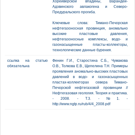
Хорейверской впадины, Варандей-
Адзвинского авлакогена и Северо-
Предуральского прогиба.
Ключевые слова: Тимано-Печорская
нефтегазоносная провинция, аномально
высокие пластовые давления,
нефтегазоносные комплексы, водо- и
газонасыщенные пласты-коллекторы,
технологические данные бурения.
ссылка на статью
Фенин Г.И., Старостина С.Б., Чумакова
обязательна
О.В., Толкова Е.В., Щепелина Т.Н. Примеры
проявления аномально-высоких пластовых
давлений в водо- и газонасыщенных
пластах-коллекторах севера Тимано-
Печорской нефтегазовой провинции //
Нефтегазовая геология. Теория и практика.
- 2008. - Т.3. - №1. -
http://www.ngtp.ru/rub/4/4_2008.pdf