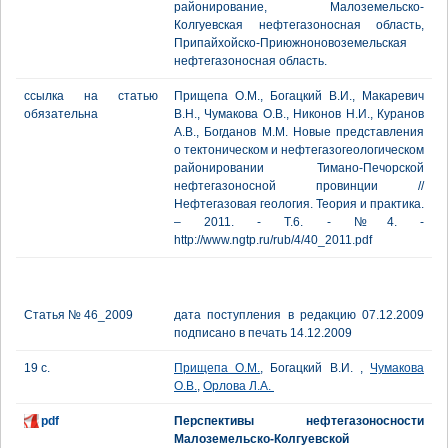
районирование, Малоземельско-
Колгуевская нефтегазоносная область,
Припайхойско-Приюжноновоземельская
нефтегазоносная область.
ссылка на статью
Прищепа О.М., Богацкий В.И., Макаревич
обязательна
В.Н., Чумакова О.В., Никонов Н.И., Куранов
А.В., Богданов М.М. Новые представления
о тектоническом и нефтегазогеологическом
районировании Тимано-Печорской
нефтегазоносной провинции //
Нефтегазовая геология. Теория и практика.
– 2011. - Т.6. - №4. -
http://www.ngtp.ru/rub/4/40_2011.pdf
Статья № 46_2009
дата поступления в редакцию 07.12.2009
подписано в печать 14.12.2009
19 с.
Прищепа О.М.
, Богацкий В.И. ,
Чумакова
О.В.
,
Орлова Л.А.
pdf
Перспективы нефтегазоносности
Малоземельско-Колгуевской