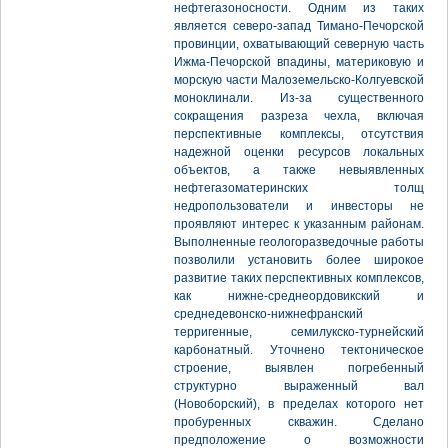
нефтегазоносности. Одним из таких
является северо-запад Тимано-Печорской
провинции, охватывающий северную часть
Ижма-Печорской впадины, материковую и
морскую части Малоземельско-Колгуевской
моноклинали. Из-за существенного
сокращения разреза чехла, включая
перспективные комплексы, отсутствия
надежной оценки ресурсов локальных
объектов, а также невыявленных
нефтегазоматеринских толщ
недропользователи и инвесторы не
проявляют интерес к указанным районам.
Выполненные геологоразведочные работы
позволили установить более широкое
развитие таких перспективных комплексов,
как нижне-среднеордовикский и
среднедевонско-нижнефранский
терригенные, семилукско-турнейский
карбонатный. Уточнено тектоническое
строение, выявлен погребенный
структурно выраженный вал
(Новоборский), в пределах которого нет
пробуренных скважин. Сделано
предположение о возможности