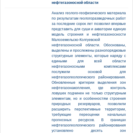
нефтегазоносной области
Анализ геолого-геофизического материала
по результатам геологоразведочных работ
за последние сорок лет позволил впервые
представить для суши и акватории единую
модель строения и нефтегазоносности
Малоземельско-Колгуевской
нефтегазоносной области. Обоснованы,
выделены и прослежены разнопорядковые
структурные элементы, которые наряду с
едиными для всей области
нефтегазоносными комплексами
послужили основой для
нефтегазогеологического районирования.
Обновленные критерии выделения зон
нефтегазонакопления, где контроль
ловушек подчинен не только структурным
элементам, но и особенностям строения
природных резервуаров, позволили
расширить перспективные территории,
требующие переоценки начальных
прогнозных ресурсов. В границах
нефтегазогеологического районирования
установлено десять зон