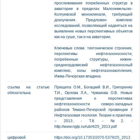
прослеживания погребенных структур в
акватории в пределах Малоземельско-
Колгуевской моноклинали, требующей
доизучения. Предложен комплекс
исследований, позволяющий надеяться на
выявление новых перспективных объектов
как на суше, так и на акватории.
Ключевые слова: тектоническое строение,
перспективы нефтегазоносности,
погребенные структуры, нижне-
среднеордовиский нефтегазоносный
комплекс, зоны нефтегазонакопления,
Ижма-Печорская впадина.
ссылка на статью
Прищепа О.М., Богацкий В.И., Григоренко
обязательна
Т.И., Орлова Л.А., Чумакова О.В. Новые
представления о перспективах
нефтегазоносности северо-западных
районов Тимано-Печорской провинции //
Нефтегазовая геология. Теория и практика.
– 2013. - Т.8. - №2. -
http://www.ngtp.ru/rub/4/25_2013.pdf
цифровой
https://doi.org/10.17353/2070-5379/25_2013