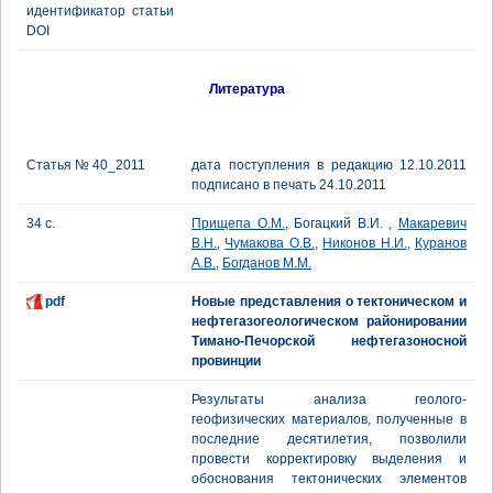
идентификатор статьи
DOI
Литература
Статья № 40_2011
дата поступления в редакцию 12.10.2011
подписано в печать 24.10.2011
34 с.
Прищепа О.М.
, Богацкий В.И. ,
Макаревич
В.Н.
,
Чумакова О.В.
,
Никонов Н.И.
,
Куранов
А.В.
,
Богданов М.М.
pdf
Новые представления о тектоническом и
нефтегазогеологическом районировании
Тимано-Печорской нефтегазоносной
провинции
Результаты анализа геолого-
геофизических материалов, полученные в
последние десятилетия, позволили
провести корректировку выделения и
обоснования тектонических элементов