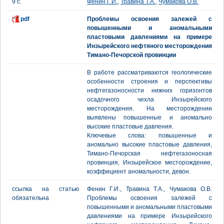
9 с.
Фенин Г.И.
,
Травина Т.А.
,
Чумакова О.В.
pdf
Проблемы освоения залежей с
повышенными и аномальными
пластовыми давлениями на примере
Инзырейского нефтяного месторождения
Тимано-Печорской провинции
В работе рассматриваются геологические
особенности строения и перспективы
нефтегазоносности нижних горизонтов
осадочного чехла Инзырейского
месторождения. На месторождении
выявлены повышенные и аномально
высокие пластовые давления.
Ключевые слова: повышенные и
аномально высокие пластовые давления,
Тимано-Печорская нефтегазоносная
провинция, Инзырейское месторождение,
коэффициент аномальности, девон.
ссылка на статью
Фенин Г.И., Травина Т.А., Чумакова О.В.
обязательна
Проблемы освоения залежей с
повышенными и аномальными пластовыми
давлениями на примере Инзырейского