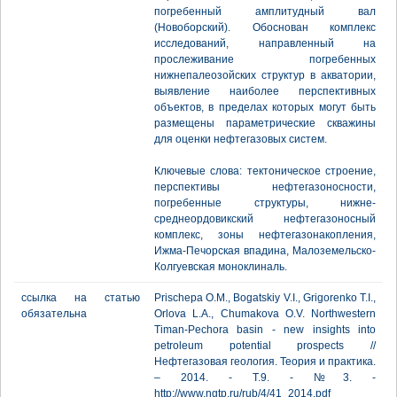
погребенный амплитудный вал
(Новоборский). Обоснован комплекс
исследований, направленный на
прослеживание погребенных
нижнепалеозойских структур в акватории,
выявление наиболее перспективных
объектов, в пределах которых могут быть
размещены параметрические скважины
для оценки нефтегазовых систем.
Ключевые слова: тектоническое строение,
перспективы нефтегазоносности,
погребенные структуры, нижне-
среднеордовикский нефтегазоносный
комплекс, зоны нефтегазонакопления,
Ижма-Печорская впадина, Малоземельско-
Колгуевская моноклиналь.
ссылка на статью
Prischepa O.M., Bogatskiy V.I., Grigorenko T.I.,
обязательна
Orlova L.A., Chumakova O.V. Northwestern
Timan-Pechora basin - new insights into
petroleum potential prospects //
Нефтегазовая геология. Теория и практика.
– 2014. - Т.9. - №3. -
http://www.ngtp.ru/rub/4/41_2014.pdf