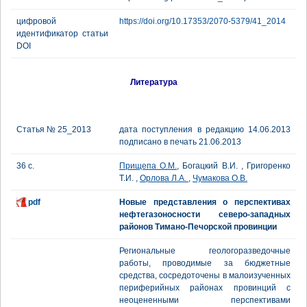
цифровой
https://doi.org/10.17353/2070-5379/41_2014
идентификатор статьи
DOI
Литература
Статья № 25_2013
дата поступления в редакцию 14.06.2013
подписано в печать 21.06.2013
36 с.
Прищепа О.М.
, Богацкий В.И. , Григоренко
Т.И. ,
Орлова Л.А.
,
Чумакова О.В.
pdf
Новые представления о перспективах
нефтегазоносности северо-западных
районов Тимано-Печорской провинции
Региональные геологоразведочные
работы, проводимые за бюджетные
средства, сосредоточены в малоизученных
периферийных районах провинций с
неоцененными перспективами