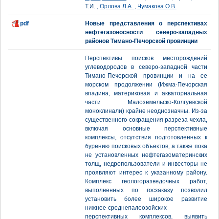
Т.И. ,
Орлова Л.А.
,
Чумакова О.В.
pdf
Новые представления о перспективах
нефтегазоносности северо-западных
районов Тимано-Печорской провинции
Перспективы поисков месторождений
углеводородов в северо-западной части
Тимано-Печорской провинции и на ее
морском продолжении (Ижма-Печорская
впадина, материковая и акваториальная
части Малоземельско-Колгуевской
моноклинали) крайне неоднозначны. Из-за
существенного сокращения разреза чехла,
включая основные перспективные
комплексы, отсутствия подготовленных к
бурению поисковых объектов, а также пока
не установленных нефтегазоматеринских
толщ, недропользователи и инвесторы не
проявляют интерес к указанному району.
Комплекс геологоразведочных работ,
выполненных по госзаказу позволил
установить более широкое развитие
нижнее-среднепалеозойских
перспективных комплексов, выявить