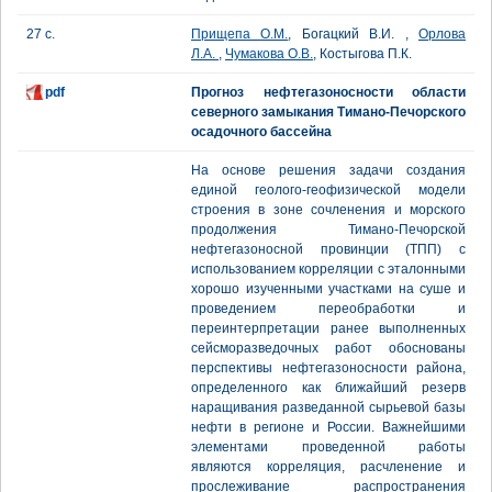
27 с.
Прищепа О.М.
, Богацкий В.И. ,
Орлова
Л.А.
,
Чумакова О.В.
, Костыгова П.К.
pdf
Прогноз нефтегазоносности области
северного замыкания Тимано-Печорского
осадочного бассейна
На основе решения задачи создания
единой геолого-геофизической модели
строения в зоне сочленения и морского
продолжения Тимано-Печорской
нефтегазоносной провинции (ТПП) с
использованием корреляции с эталонными
хорошо изученными участками на суше и
проведением переобработки и
переинтерпретации ранее выполненных
сейсморазведочных работ обоснованы
перспективы нефтегазоносности района,
определенного как ближайший резерв
наращивания разведанной сырьевой базы
нефти в регионе и России. Важнейшими
элементами проведенной работы
являются корреляция, расчленение и
прослеживание распространения