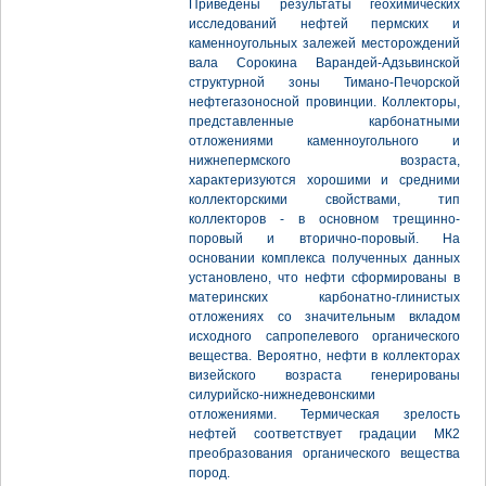
Приведены результаты геохимических
исследований нефтей пермских и
каменноугольных залежей месторождений
вала Сорокина Варандей-Адзьвинской
структурной зоны Тимано-Печорской
нефтегазоносной провинции. Коллекторы,
представленные карбонатными
отложениями каменноугольного и
нижнепермского возраста,
характеризуются хорошими и средними
коллекторскими свойствами, тип
коллекторов - в основном трещинно-
поровый и вторично-поровый. На
основании комплекса полученных данных
установлено, что нефти сформированы в
материнских карбонатно-глинистых
отложениях со значительным вкладом
исходного сапропелевого органического
вещества. Вероятно, нефти в коллекторах
визейского возраста генерированы
силурийско-нижнедевонскими
отложениями. Термическая зрелость
нефтей соответствует градации МК2
преобразования органического вещества
пород.