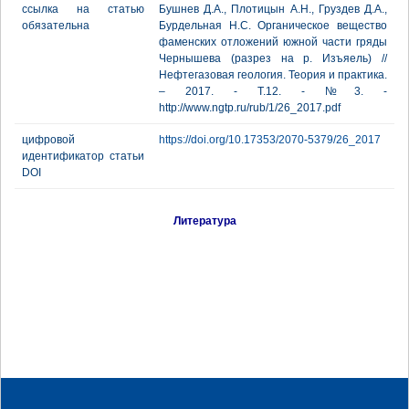
ссылка на статью
Бушнев Д.А., Плотицын А.Н., Груздев Д.А.,
обязательна
Бурдельная Н.С. Органическое вещество
фаменских отложений южной части гряды
Чернышева (разрез на р. Изъяель) //
Нефтегазовая геология. Теория и практика.
– 2017. - Т.12. - №3. -
http://www.ngtp.ru/rub/1/26_2017.pdf
цифровой
https://doi.org/10.17353/2070-5379/26_2017
идентификатор статьи
DOI
Литература