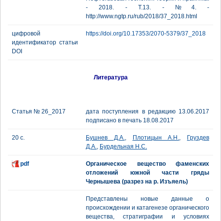
- 2018. - Т.13. - №4. -
http://www.ngtp.ru/rub/2018/37_2018.html
цифровой
https://doi.org/10.17353/2070-5379/37_2018
идентификатор статьи
DOI
Литература
Статья № 26_2017
дата поступления в редакцию 13.06.2017
подписано в печать 18.08.2017
20 с.
Бушнев Д.А.
,
Плотицын А.Н.
,
Груздев
Д.А.
,
Бурдельная Н.С.
pdf
Органическое вещество фаменских
отложений южной части гряды
Чернышева (разрез на р. Изъяель)
Представлены новые данные о
происхождении и катагенезе органического
вещества, стратиграфии и условиях