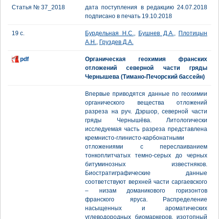
Статья № 37_2018
дата поступления в редакцию 24.07.2018
подписано в печать 19.10.2018
19 с.
Бурдельная Н.С.
,
Бушнев Д.А.
,
Плотицын
А.Н.
,
Груздев Д.А.
pdf
Органическая геохимия франских
отложений северной части гряды
Чернышева (Тимано-Печорский бассейн)
Впервые приводятся данные по геохимии
органического вещества отложений
разреза на руч. Дэршор, северной части
гряды Чернышёва. Литологически
исследуемая часть разреза представлена
кремнисто-глинисто-карбонатными
отложениями с переслаиванием
тонкоплитчатых темно-серых до черных
битуминозных известняков.
Биостратиграфические данные
соответствуют верхней части саргаевского
– низам доманикового горизонтов
франского яруса. Распределение
насыщенных и ароматических
углеводородных биомаркеров, изотопный