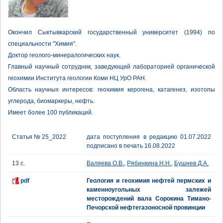
Окончил Сыктывкарский государственный университет (1994) по
специальности "Химия".
Доктор геолого-минералогических наук.
Главный научный сотрудник, заведующий лабораторией органической
геохимии Института геологии Коми НЦ УрО РАН.
Область научных интересов: геохимия керогена, катагенез, изотопы
углерода, биомаркеры, нефть.
Имеет более 100 публикаций.
Статья № 25_2022
дата поступления в редакцию 01.07.2022
подписано в печать 16.08.2022
13 с.
Валяева О.В.
,
Рябинкина Н.Н.
,
Бушнев Д.А.
pdf
Геология и геохимия нефтей пермских и
каменноугольных залежей
месторождений вала Сорокина Тимано-
Печорской нефтегазоносной провинции