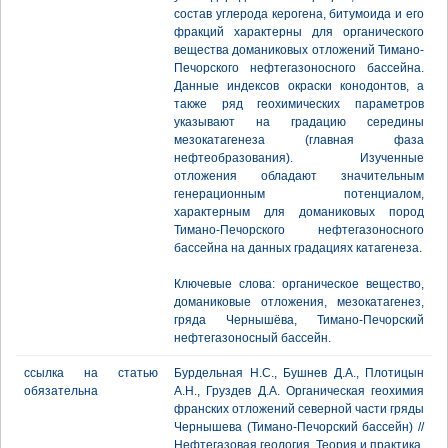
состав углерода керогена, битумоида и его
фракций характерны для органического
вещества доманиковых отложений Тимано-
Печорского нефтегазоносного бассейна.
Данные индексов окраски конодонтов, а
также ряд геохимических параметров
указывают на градацию середины
мезокатагенеза (главная фаза
нефтеобразования). Изученные
отложения обладают значительным
генерационным потенциалом,
характерным для доманиковых пород
Тимано-Печорского нефтегазоносного
бассейна на данных градациях катагенеза.
Ключевые слова: органическое вещество,
доманиковые отложения, мезокатагенез,
гряда Чернышёва, Тимано-Печорский
нефтегазоносный бассейн.
ссылка на статью
Бурдельная Н.С., Бушнев Д.А., Плотицын
обязательна
А.Н., Груздев Д.А. Органическая геохимия
франских отложений северной части гряды
Чернышева (Тимано-Печорский бассейн) //
Нефтегазовая геология. Теория и практика.