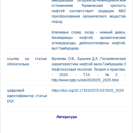
вмещающим силурийско-нижнедевонским
отложениям. Термическая зрелость
нефтей соответствует градации МК2
преобразования органического вещества
пород.
Ключевые слова: силур - нижний девон,
биомаркеры нефтей, ароматические
углеводороды, дибензотиофены нефтей,
вал Гамбурцева.
ссылка на статью
Валяева О.В., Бушнев Д.А. Геохимическая
обязательна
характеристика нефтей вала Гамбурцева //
Нефтегазовая геология. Теория и практика.
- 2020. - Т.15. - №2. -
http://www.ngtp.ru/rub/2020/20_2020.html
цифровой
https://doi.org/10.17353/2070-5379/20_2020
идентификатор статьи
DOI
Литература