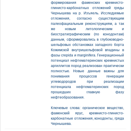
формирования фаменских кремнисто-
глинисто-карбонатных отложений гряды
Чернышева на р. Изъяель. Исследуемые
отложения, согласно существующим
палеофациальным реконструкциям, а так
же новым литологическим и
биостратиграфическим (по конодонтам)
данным, сформировались в глубоководно-
шельфовых обстановках западного борта
Кожимской внутришельфовой впадины в
фазы crepida и marginifera. Генерационный
потенциал нефтематеринских кремнистых
аргиллитов пород реализован практически
полностью. Новые данные важны для
понимания процессов генерации
углеводородов при реализации
потенциала нефтематеринских пород
прошедших главную фазу
нефтеобразования.
Ключевые слова: органическое вещество,
фаменский ярус, кремнисто-глинисто-
карбонатные отложения, конодонты, гряда
Чернышева.