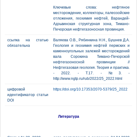
Ключевые слова: нефтяное
месторождение, коллекторы, палеозойские
отложения, геохимия нефтей, Варандей-
Адзьвинская структурная зона, Тимано-
Печорская нефтегазоносная провинция.
ссылка на статью
Валяева О.В., Рябинкина Н.Н., Бушнев Д.А.
обязательна
Геология и геохимия нефтей пермских и
каменноугольных залежей месторождений
вала Сорокина Тимано-Печорской
нефтегазоносной провинции //
Нефтегазовая геология. Теория и практика.
- 2022. - Т.17. - №3. -
http://www.ngtp.ru/rub/2022/25_2022.html
цифровой
https://doi.org/10.17353/2070-5379/25_2022
идентификатор статьи
DOI
Литература