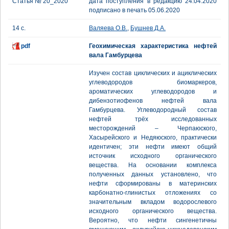
Статья № 20_2020
дата поступления в редакцию 24.04.2020
подписано в печать 05.06.2020
14 с.
Валяева О.В.
,
Бушнев Д.А.
pdf
Геохимическая характеристика нефтей
вала Гамбурцева
Изучен состав циклических и ациклических
углеводородов биомаркеров,
ароматических углеводородов и
дибензотиофенов нефтей вала
Гамбурцева. Углеводородный состав
нефтей трёх исследованных
месторождений – Черпаюского,
Хасырейского и Недяюского, практически
идентичен; эти нефти имеют общий
источник исходного органического
вещества. На основании комплекса
полученных данных установлено, что
нефти сформированы в материнских
карбонатно-глинистых отложениях со
значительным вкладом водорослевого
исходного органического вещества.
Вероятно, что нефти сингенетичны