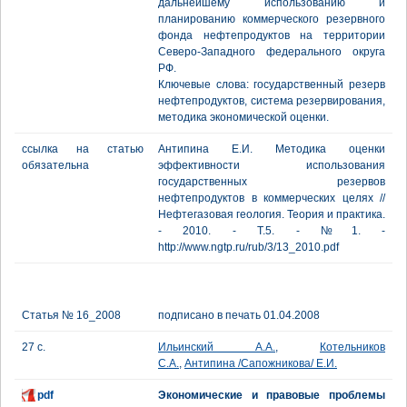
дальнейшему использованию и
планированию коммерческого резервного
фонда нефтепродуктов на территории
Северо-Западного федерального округа
РФ.
Ключевые слова: государственный резерв
нефтепродуктов, система резервирования,
методика экономической оценки.
ссылка на статью
Антипина Е.И. Методика оценки
обязательна
эффективности использования
государственных резервов
нефтепродуктов в коммерческих целях //
Нефтегазовая геология. Теория и практика.
- 2010. - Т.5. - №1. -
http://www.ngtp.ru/rub/3/13_2010.pdf
Статья № 16_2008
подписано в печать 01.04.2008
27 с.
Ильинский А.А.
,
Котельников
С.А.
,
Антипина /Сапожникова/ Е.И.
pdf
Экономические и правовые проблемы