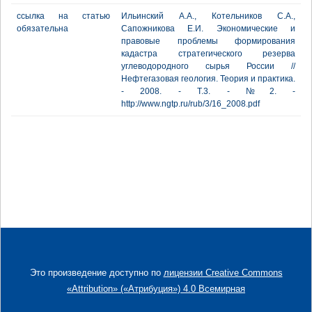
ссылка на статью
Ильинский А.А., Котельников С.А.,
обязательна
Сапожникова Е.И. Экономические и
правовые проблемы формирования
кадастра стратегического резерва
углеводородного сырья России //
Нефтегазовая геология. Теория и практика.
- 2008. - Т.3. - №2. -
http://www.ngtp.ru/rub/3/16_2008.pdf
Это произведение доступно по
лицензии Creative Commons
«Attribution» («Атрибуция») 4.0 Всемирная