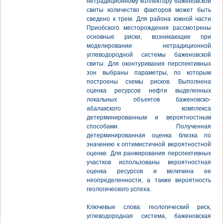
нетрадиционному коллектору баженовской
свиты количество факторов может быть
сведено к трем. Для района южной части
Приобского месторождения рассмотрены
основные риски, возникающие при
моделировании нетрадиционной
углеводородной системы баженовской
свиты. Для оконтуривания перспективных
зон выбраны параметры, по которым
построены схемы рисков. Выполнена
оценка ресурсов нефти выделенных
локальных объектов баженовско-
абалакского комплекса
детерминированным и вероятностным
способами. Полученная
детерминированная оценка близка по
значению к оптимистичной вероятностной
оценке. Для ранжирования перспективных
участков использованы вероятностная
оценка ресурсов и величина ее
неопределенности, а также вероятность
геологического успеха.
Ключевые слова: геологический риск,
углеводородная система, баженовская