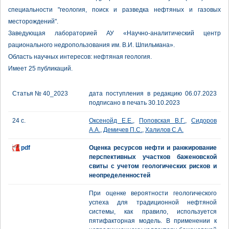
специальности "геология, поиск и разведка нефтяных и газовых
месторождений".
Заведующая лабораторией АУ «Научно-аналитический центр
рационального недропользования им. В.И. Шпильмана».
Область научных интересов: нефтяная геология.
Имеет 25 публикаций.
Статья № 40_2023
дата поступления в редакцию 06.07.2023
подписано в печать 30.10.2023
24 с.
Оксенойд Е.Е.
,
Поповская В.Г.
,
Сидоров
А.А.
,
Демичев П.С.
,
Халилов С.А.
pdf
Оценка ресурсов нефти и ранжирование
перспективных участков баженовской
свиты с учетом геологических рисков и
неопределенностей
При оценке вероятности геологического
успеха для традиционной нефтяной
системы, как правило, используется
пятифакторная модель. В применении к