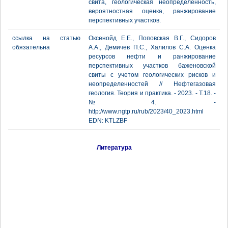
свита, геологическая неопределенность,
вероятностная оценка, ранжирование
перспективных участков.
ссылка на статью
Оксенойд Е.Е., Поповская В.Г., Сидоров
обязательна
А.А., Демичев П.С., Халилов С.А. Оценка
ресурсов нефти и ранжирование
перспективных участков баженовской
свиты с учетом геологических рисков и
неопределенностей // Нефтегазовая
геология. Теория и практика. - 2023. - Т.18. -
№4. -
http://www.ngtp.ru/rub/2023/40_2023.html
EDN: KTLZBF
Литература