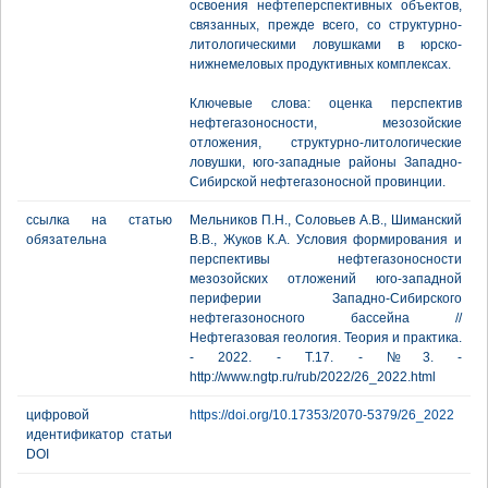
освоения нефтеперспективных объектов,
связанных, прежде всего, со структурно-
литологическими ловушками в юрско-
нижнемеловых продуктивных комплексах.
Ключевые слова: оценка перспектив
нефтегазоносности, мезозойские
отложения, структурно-литологические
ловушки, юго-западные районы Западно-
Сибирской нефтегазоносной провинции.
ссылка на статью
Мельников П.Н., Соловьев А.В., Шиманский
обязательна
В.В., Жуков К.А. Условия формирования и
перспективы нефтегазоносности
мезозойских отложений юго-западной
периферии Западно-Сибирского
нефтегазоносного бассейна //
Нефтегазовая геология. Теория и практика.
- 2022. - Т.17. - №3. -
http://www.ngtp.ru/rub/2022/26_2022.html
цифровой
https://doi.org/10.17353/2070-5379/26_2022
идентификатор статьи
DOI