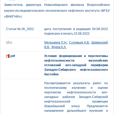
Заместитель директора Новосибирского филиала Всероссийского
научно-исследовательского геологического нефтяного института (ФГБУ
«ВНИГНИ»).
Статья № 26_2022
дата поступления в редакцию 04.08.2022
подписано в печать 23.08.2022
13 с.
Мельников П.Н.
,
Соловьев А.В.
,
Шиманский
В.В.
,
Жуков К.А.
pdf
Условия формирования и перспективы
нефтегазоносности мезозойских
отложений юго-западной периферии
Западно-Сибирского нефтегазоносного
бассейна
Рассматриваются результаты работ по
геологическому изучению и оценке
перспектив нефтегазоносности юго-
западных районов Западно-Сибирской
нефтегазоносной провинции
(Карабашской зоны). Предлагаются
направления дальнейшего изучения и