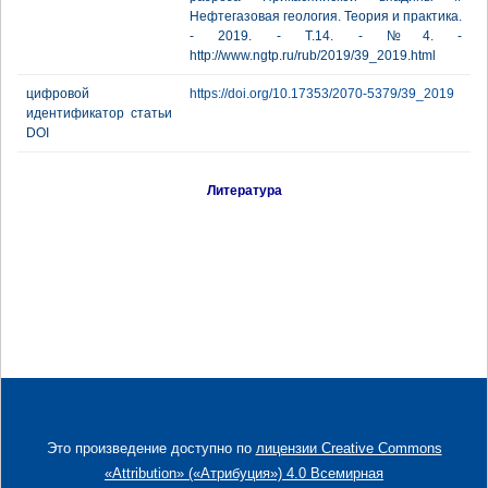
Нефтегазовая геология. Теория и практика.
- 2019. - Т.14. - №4. -
http://www.ngtp.ru/rub/2019/39_2019.html
цифровой
https://doi.org/10.17353/2070-5379/39_2019
идентификатор статьи
DOI
Литература
Это произведение доступно по
лицензии Creative Commons
«Attribution» («Атрибуция») 4.0 Всемирная