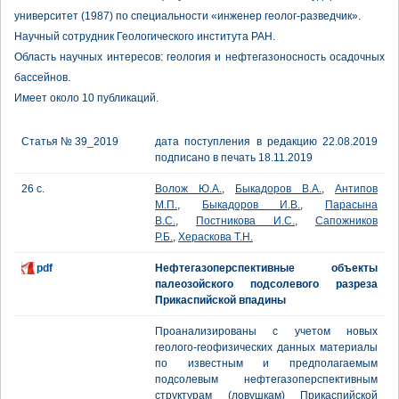
университет (1987) по специальности «инженер геолог-разведчик».
Научный сотрудник Геологического института РАН.
Область научных интересов: геология и нефтегазоносность осадочных
бассейнов.
Имеет около 10 публикаций.
Статья № 39_2019
дата поступления в редакцию 22.08.2019
подписано в печать 18.11.2019
26 с.
Волож Ю.А.
,
Быкадоров В.А.
,
Антипов
М.П.
,
Быкадоров И.В.
,
Парасына
В.С.
,
Постникова И.С.
,
Сапожников
Р.Б.
,
Хераскова Т.Н.
pdf
Нефтегазоперспективные объекты
палеозойского подсолевого разреза
Прикаспийской впадины
Проанализированы с учетом новых
геолого-геофизических данных материалы
по известным и предполагаемым
подсолевым нефтегазоперспективным
структурам (ловушкам) Прикаспийской