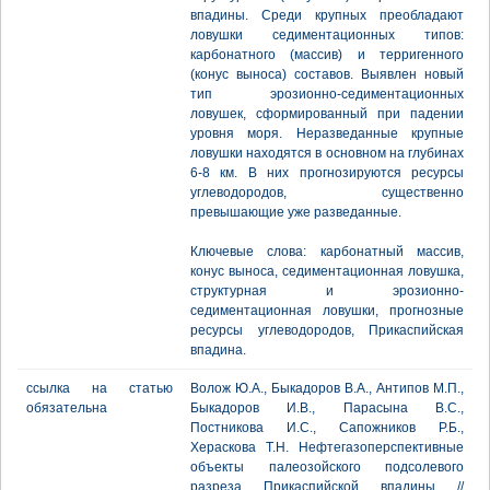
впадины. Среди крупных преобладают
ловушки седиментационных типов:
карбонатного (массив) и терригенного
(конус выноса) составов. Выявлен новый
тип эрозионно-седиментационных
ловушек, сформированный при падении
уровня моря. Неразведанные крупные
ловушки находятся в основном на глубинах
6-8 км. В них прогнозируются ресурсы
углеводородов, существенно
превышающие уже разведанные.
Ключевые слова: карбонатный массив,
конус выноса, cедиментационная ловушка,
структурная и эрозионно-
седиментационная ловушки, прогнозные
ресурсы углеводородов, Прикаспийская
впадина.
ссылка на статью
Волож Ю.А., Быкадоров В.А., Антипов М.П.,
обязательна
Быкадоров И.В., Парасына В.С.,
Постникова И.С., Сапожников Р.Б.,
Хераскова Т.Н. Нефтегазоперспективные
объекты палеозойского подсолевого
разреза Прикаспийской впадины //