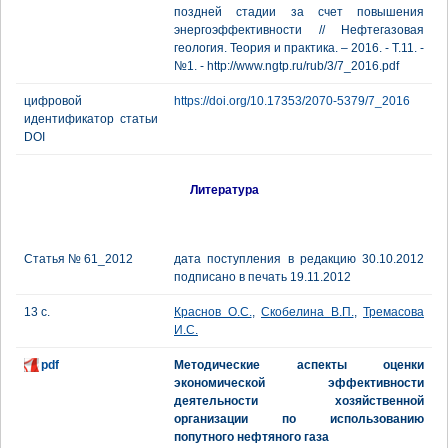
поздней стадии за счет повышения
энергоэффективности // Нефтегазовая
геология. Теория и практика. – 2016. - Т.11. -
№1. - http://www.ngtp.ru/rub/3/7_2016.pdf
цифровой
https://doi.org/10.17353/2070-5379/7_2016
идентификатор статьи
DOI
Литература
Статья № 61_2012
дата поступления в редакцию 30.10.2012
подписано в печать 19.11.2012
13 с.
Краснов О.С.
,
Скобелина В.П.
,
Тремасова
И.С.
pdf
Методические аспекты оценки
экономической эффективности
деятельности хозяйственной
организации по использованию
попутного нефтяного газа