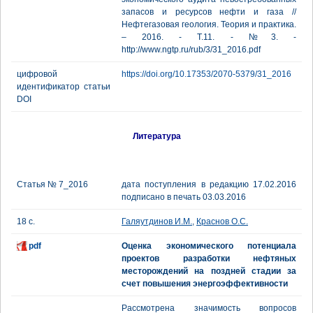
запасов и ресурсов нефти и газа //
Нефтегазовая геология. Теория и практика.
– 2016. - Т.11. - №3. -
http://www.ngtp.ru/rub/3/31_2016.pdf
цифровой
https://doi.org/10.17353/2070-5379/31_2016
идентификатор статьи
DOI
Литература
Статья № 7_2016
дата поступления в редакцию 17.02.2016
подписано в печать 03.03.2016
18 с.
Галяутдинов И.М.
,
Краснов О.С.
pdf
Оценка экономического потенциала
проектов разработки нефтяных
месторождений на поздней стадии за
счет повышения энергоэффективности
Рассмотрена значимость вопросов