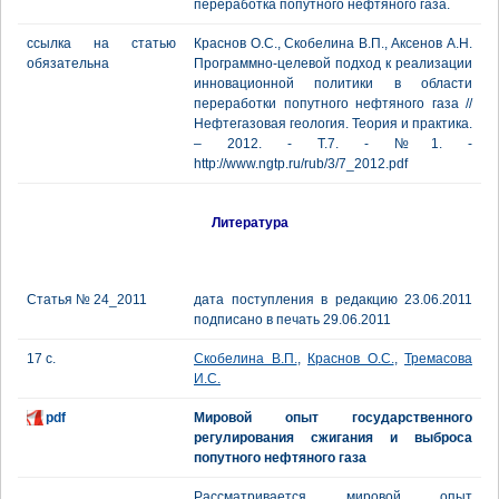
переработка попутного нефтяного газа.
ссылка на статью
Краснов О.С., Скобелина В.П., Аксенов А.Н.
обязательна
Программно-целевой подход к реализации
инновационной политики в области
переработки попутного нефтяного газа //
Нефтегазовая геология. Теория и практика.
– 2012. - Т.7. - №1. -
http://www.ngtp.ru/rub/3/7_2012.pdf
Литература
Статья № 24_2011
дата поступления в редакцию 23.06.2011
подписано в печать 29.06.2011
17 с.
Скобелина В.П.
,
Краснов О.С.
,
Тремасова
И.С.
pdf
Мировой опыт государственного
регулирования сжигания и выброса
попутного нефтяного газа
Рассматривается мировой опыт