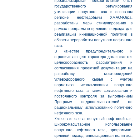
проанализирован положительный опыт
государственного регулирования
утилизации попутного газа в основном
регионе нефтедобычи ХМАО-Югра,
разработаны меры стимулирования в
рамках программно-целевого подхода для
реализации инновационной политики в
области переработки попутного нефтяного
газа.
В качестве предупредительного и
ограничивающего характера доказывается
целесообразность рассмотрения и
согласования проектной документации на
разработку месторождений
углеводородного сырья с учетом
норматива использования попутного
нефтяного газа, а также согласования и
постоянного контроля за выполнением
Программ недропользователей по
рациональному использованию попутного
нефтяного газа.
Ключевые слова: попутный нефтяной газ,
широкомасштабное использование
попутного нефтяного газа, программно-
целевой подход, инновационная политика,