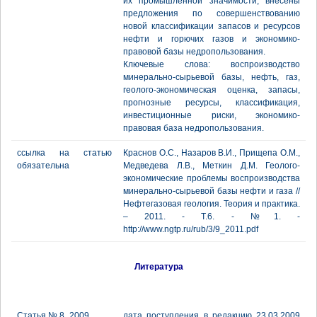
их промышленной значимости, внесены
предложения по совершенствованию
новой классификации запасов и ресурсов
нефти и горючих газов и экономико-
правовой базы недропользования.
Ключевые слова: воспроизводство
минерально-сырьевой базы, нефть, газ,
геолого-экономическая оценка, запасы,
прогнозные ресурсы, классификация,
инвестиционные риски, экономико-
правовая база недропользования.
ссылка на статью
Краснов О.С., Назаров В.И., Прищепа О.М.,
обязательна
Медведева Л.В., Меткин Д.М. Геолого-
экономические проблемы воспроизводства
минерально-сырьевой базы нефти и газа //
Нефтегазовая геология. Теория и практика.
– 2011. - Т.6. - №1. -
http://www.ngtp.ru/rub/3/9_2011.pdf
Литература
Статья № 8_2009
дата поступления в редакцию 23.03.2009