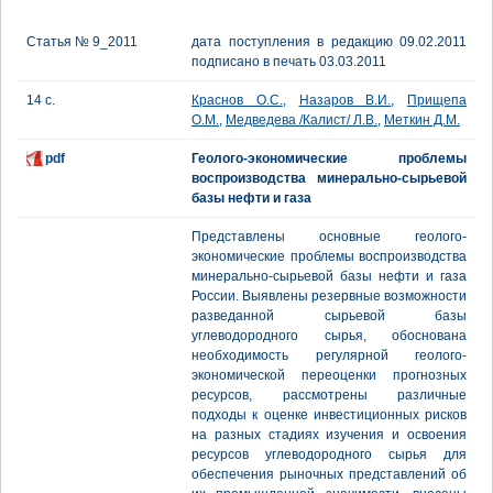
Статья № 9_2011
дата поступления в редакцию 09.02.2011
подписано в печать 03.03.2011
14 с.
Краснов О.С.
,
Назаров В.И.
,
Прищепа
О.М.
,
Медведева /Калист/ Л.В.
,
Меткин Д.М.
pdf
Геолого-экономические проблемы
воспроизводства минерально-сырьевой
базы нефти и газа
Представлены основные геолого-
экономические проблемы воспроизводства
минерально-сырьевой базы нефти и газа
России. Выявлены резервные возможности
разведанной сырьевой базы
углеводородного сырья, обоснована
необходимость регулярной геолого-
экономической переоценки прогнозных
ресурсов, рассмотрены различные
подходы к оценке инвестиционных рисков
на разных стадиях изучения и освоения
ресурсов углеводородного сырья для
обеспечения рыночных представлений об