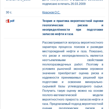
подписано в печать 26.03.2009
30 с.
Краснов О.С.
pdf
Теория и практика вероятностной оценки
геологических рисков и
неопределённости при подготовке
запасов нефти и газа
Рассматриваются вопросы вероятностного
характера процесса поисков и разведки
месторождений нефти и газа. Показано,
что риски и неопределенность является
неотъемлемыми свойствами
геологоразведочных работ. Поэтому в
условиях рыночной экономики огромное
значение приобретает оценка риска и
надежности принимаемых решений при
подготовке и освоении минерально-
сырьевой базы углеводородного сырья.
Получить такую оценку можно на основе
геолого-математической модели
вероятностного прироста запасов нефти и
газа. Предлагаемый подход вероятностной
оценки геологических рисков и