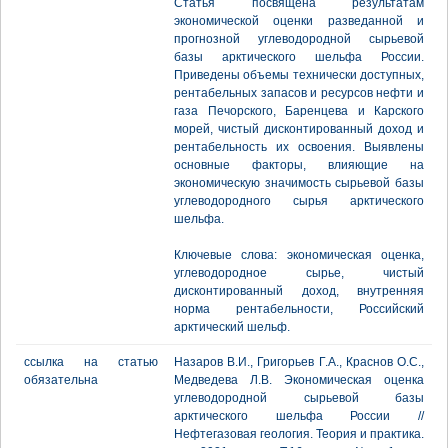
Статья посвящена результатам
экономической оценки разведанной и
прогнозной углеводородной сырьевой
базы арктического шельфа России.
Приведены объемы технически доступных,
рентабельных запасов и ресурсов нефти и
газа Печорского, Баренцева и Карского
морей, чистый дисконтированный доход и
рентабельность их освоения. Выявлены
основные факторы, влияющие на
экономическую значимость сырьевой базы
углеводородного сырья арктического
шельфа.
Ключевые слова: экономическая оценка,
углеводородное сырье, чистый
дисконтированный доход, внутренняя
норма рентабельности, Российский
арктический шельф.
ссылка на статью
Назаров В.И., Григорьев Г.А., Краснов О.С.,
обязательна
Медведева Л.В. Экономическая оценка
углеводородной сырьевой базы
арктического шельфа России //
Нефтегазовая геология. Теория и практика.