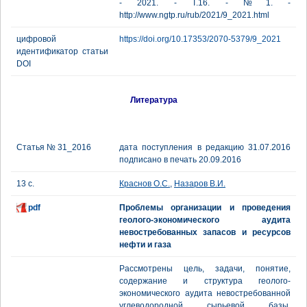
- 2021. - Т.16. - №1. -
http://www.ngtp.ru/rub/2021/9_2021.html
цифровой
https://doi.org/10.17353/2070-5379/9_2021
идентификатор статьи
DOI
Литература
Статья № 31_2016
дата поступления в редакцию 31.07.2016
подписано в печать 20.09.2016
13 с.
Краснов О.С.
,
Назаров В.И.
pdf
Проблемы организации и проведения
геолого-экономического аудита
невостребованных запасов и ресурсов
нефти и газа
Рассмотрены цель, задачи, понятие,
содержание и структура геолого-
экономического аудита невостребованной
углеводородной сырьевой базы.