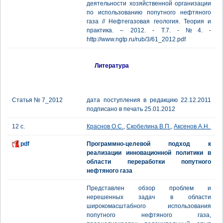
деятельности хозяйственной организации
по использованию попутного нефтяного
газа // Нефтегазовая геология. Теория и
практика. – 2012. - Т.7. - №4. -
http://www.ngtp.ru/rub/3/61_2012.pdf
Литература
Статья № 7_2012
дата поступления в редакцию 22.12.2011
подписано в печать 25.01.2012
12 с.
Краснов О.С.
,
Скобелина В.П.
,
Аксенов А.Н.
pdf
Программно-целевой подход к
реализации инновационной политики в
области переработки попутного
нефтяного газа
Представлен обзор проблем и
нерешенных задач в области
широкомасштабного использования
попутного нефтяного газа,