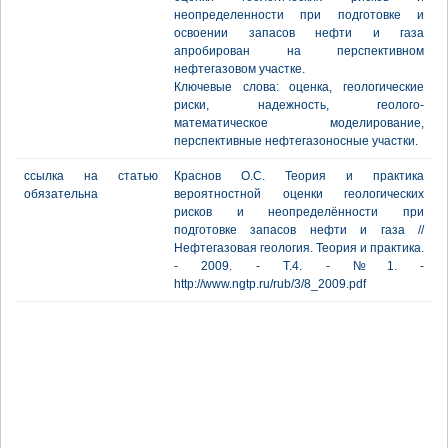
неопределенности при подготовке и
освоении запасов нефти и газа
апробирован на перспективном
нефтегазовом участке.
Ключевые слова: оценка, геологические
риски, надежность, геолого-
математическое моделирование,
перспективные нефтегазоносные участки.
ссылка на статью
Краснов О.С. Теория и практика
обязательна
вероятностной оценки геологических
рисков и неопределённости при
подготовке запасов нефти и газа //
Нефтегазовая геология. Теория и практика.
- 2009. - Т.4. - №1. -
http://www.ngtp.ru/rub/3/8_2009.pdf