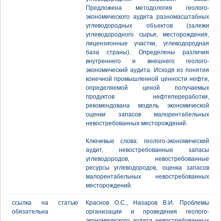
Предложена методология геолого-
экономического аудита разномасштабных
углеводородных объектов (залежи
углеводородного сырья, месторождения,
лицензионные участки, углеводородная
база страны). Определены различия
внутреннего и внешнего геолого-
экономический аудита. Исходя из понятия
конечной промышленной ценности нефти,
определяемой ценой получаемых
продуктов нефтепереработки,
рекомендована модель экономической
оценки запасов малорентабельных
невостребованных месторождений.
Ключевые слова: геолого-экономический
аудит, невостребованные запасы
углеводородов, невостребованные
ресурсы углеводородов, оценка запасов
малорентабельных невостребованных
месторождений.
ссылка на статью
Краснов О.С., Назаров В.И. Проблемы
обязательна
организации и проведения геолого-
экономического аудита невостребованных