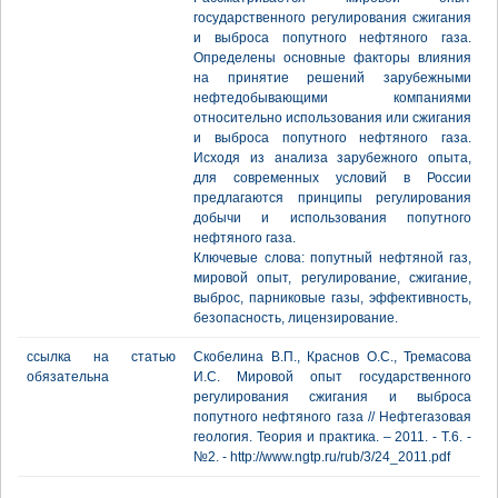
государственного регулирования сжигания
и выброса попутного нефтяного газа.
Определены основные факторы влияния
на принятие решений зарубежными
нефтедобывающими компаниями
относительно использования или сжигания
и выброса попутного нефтяного газа.
Исходя из анализа зарубежного опыта,
для современных условий в России
предлагаются принципы регулирования
добычи и использования попутного
нефтяного газа.
Ключевые слова: попутный нефтяной газ,
мировой опыт, регулирование, сжигание,
выброс, парниковые газы, эффективность,
безопасность, лицензирование.
ссылка на статью
Скобелина В.П., Краснов О.С., Тремасова
обязательна
И.С. Мировой опыт государственного
регулирования сжигания и выброса
попутного нефтяного газа // Нефтегазовая
геология. Теория и практика. – 2011. - Т.6. -
№2. - http://www.ngtp.ru/rub/3/24_2011.pdf