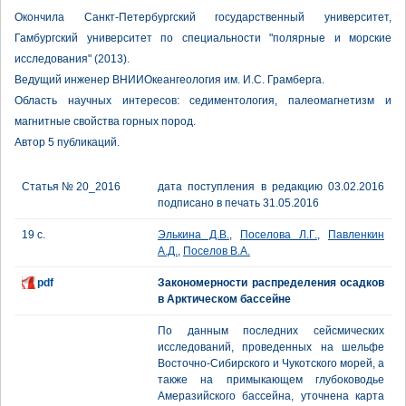
Окончила Санкт-Петербургский государственный университет,
Гамбургский университет по специальности "полярные и морские
исследования" (2013).
Ведущий инженер ВНИИОкеангеология им. И.С. Грамберга.
Область научных интересов: седиментология, палеомагнетизм и
магнитные свойства горных пород.
Автор 5 публикаций.
Статья № 20_2016
дата поступления в редакцию 03.02.2016
подписано в печать 31.05.2016
19 с.
Элькина Д.В.
,
Поселова Л.Г.
,
Павленкин
А.Д.
,
Поселов В.А.
pdf
Закономерности распределения осадков
в Арктическом бассейне
По данным последних сейсмических
исследований, проведенных на шельфе
Восточно-Сибирского и Чукотского морей, а
также на примыкающем глубоководье
Амеразийского бассейна, уточнена карта