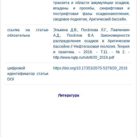
транзита и области аккумуляции осадков,
впадины и прогибы, синрифтовая и
пострифтовая фазы осадконакопления,
сводовое поднятие, Арктический бассейн.
ссылка на статью
Элькина Д.В., Посёлова Л.Г., Павленкин
обязательна
А.Д., Посёлов В.А. Закономерности
распределения осадков в Арктическом
бассейне // Нефтегазовая геология. Теория
и практика. – 2016. - Т.11. - №2. -
http://www.ngtp.ru/rub/8/20_2016.pdf
цифровой
https://doi.org/10.17353/2070-5379/20_2016
идентификатор статьи
DOI
Литература