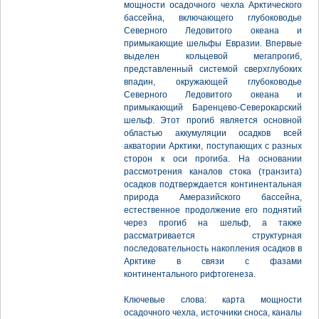
мощности осадочного чехла Арктического
бассейна, включающего глубоководье
Северного Ледовитого океана и
примыкающие шельфы Евразии. Впервые
выделен кольцевой мегапрогиб,
представленный системой сверхглубоких
впадин, окружающей глубоководье
Северного Ледовитого океана и
примыкающий Баренцево-Северокарский
шельф. Этот прогиб является основной
областью аккумуляции осадков всей
акватории Арктики, поступающих с разных
сторон к оси прогиба. На основании
рассмотрения каналов стока (транзита)
осадков подтверждается континентальная
природа Амеразийского бассейна,
естественное продолжение его поднятий
через прогиб на шельф, а также
рассматривается структурная
последовательность накопления осадков в
Арктике в связи с фазами
континентального рифтогенеза.
Ключевые слова: карта мощности
осадочного чехла, источники сноса, каналы